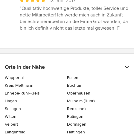
Durchschnittliche
12. Juni 2017
Bewertung:
“Qualitativ hochwertige Produkte, toller Service und
5
nette Mitarbeiter! Ich werde mich auch in Zukunft
von
bei Schreinerarbeiten an die Firma Gröf wenden, da
5
bin ich definitiv nicht das letzte mal gewesen !!”
Sternen
Orte in der Nähe
Wuppertal
Essen
Kreis Mettmann
Bochum
Ennepe-Ruhr-Kreis
Oberhausen
Hagen
Mülheim (Ruhr)
Solingen
Remscheid
Witten
Ratingen
Velbert
Dormagen
Langenfeld
Hattingen