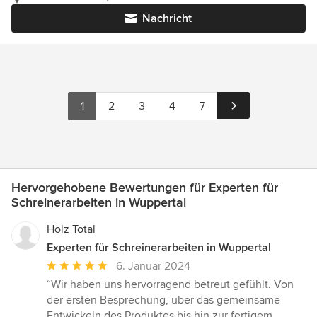
Nachricht
1
2
3
4
7
Hervorgehobene Bewertungen für Experten für
Schreinerarbeiten in Wuppertal
Holz Total
Experten für Schreinerarbeiten in Wuppertal
Durchschnittliche
6. Januar 2024
Bewertung:
“Wir haben uns hervorragend betreut gefühlt. Von
5
der ersten Besprechung, über das gemeinsame
von
Entwickeln des Produktes bis hin zur fertigem