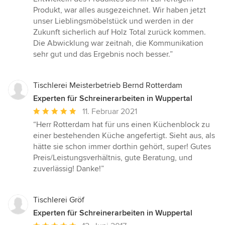
5
Produkt, war alles ausgezeichnet. Wir haben jetzt
Sternen
unser Lieblingsmöbelstück und werden in der
Zukunft sicherlich auf Holz Total zurück kommen.
Die Abwicklung war zeitnah, die Kommunikation
sehr gut und das Ergebnis noch besser.”
Tischlerei Meisterbetrieb Bernd Rotterdam
Experten für Schreinerarbeiten in Wuppertal
Durchschnittliche
11. Februar 2021
Bewertung:
“Herr Rotterdam hat für uns einen Küchenblock zu
5
einer bestehenden Küche angefertigt. Sieht aus, als
von
hätte sie schon immer dorthin gehört, super! Gutes
5
Preis/Leistungsverhältnis, gute Beratung, und
Sternen
zuverlässig! Danke!”
Tischlerei Gröf
Experten für Schreinerarbeiten in Wuppertal