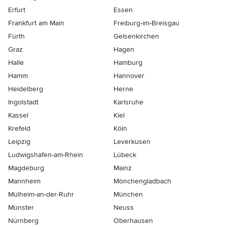
Erfurt
Essen
Frankfurt am Main
Freiburg-im-Breisgau
Fürth
Gelsenkirchen
Graz
Hagen
Halle
Hamburg
Hamm
Hannover
Heidelberg
Herne
Ingolstadt
Karlsruhe
Kassel
Kiel
Krefeld
Köln
Leipzig
Leverkusen
Ludwigshafen-am-Rhein
Lübeck
Magdeburg
Mainz
Mannheim
Mönchen­gladbach
Mülheim-an-der-Ruhr
München
Münster
Neuss
Nürnberg
Oberhausen