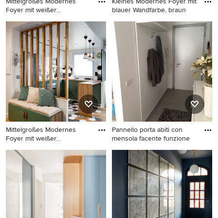
Mittelgroßes Modernes
Kleines Modernes Foyer mit
Foyer mit weißer
blauer Wandfarbe, braun
Wandfarbe,
Mittelgroßes Modernes
Kleines Modernes Foyer mit
Foyer mit weißer Wandfarbe,
blauer Wandfarbe, braunem
hellem Holzboden, Einzeltür,
Holzboden, Einzeltür und
weißer Haustür und beigem
blauer Haustür in Paris
Boden in Mailand
Mittelgroßes Modernes
Pannello porta abiti con
Foyer mit weißer
mensola facente funzione
Wandfarbe,
Mittelgroßes Modernes
Kleines Modernes Foyer mit
Foyer mit weißer Wandfarbe,
weißer Wandfarbe,
hellem Holzboden, Einzeltür
Keramikboden und grauem
und weißer Haustür in Paris
Boden in Sonstige