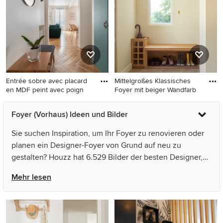
grauer Haustür und beigem
Haustür und beigem Boden
Boden in Straßburg
in Paris
Entrée sobre avec placard
Mittelgroßes Klassisches
en MDF peint avec poign
Foyer mit beiger Wandfarb
Mittelgroßes Klassisches
Mittelgroßes Klassisches
Foyer (Vorhaus) Ideen und Bilder
Foyer mit weißer Wandfarbe,
Foyer mit beiger Wandfarbe
hellem Holzboden,
und Kalkstein in Paris
Sie suchen Inspiration, um Ihr Foyer zu renovieren oder
Doppeltür, weißer Haustür
planen ein Designer-Foyer von Grund auf neu zu
und braunem Boden in Paris
gestalten? Houzz hat 6.529 Bilder der besten Designer,
Inneneinrichter und Architekten dieses Landes, unter
Mehr lesen
anderem von Arti decorative - Studio ADP21 und Atelier
B2. Sehen Sie sich Fotos in vielen verschiedenen Farben
und Stilen an – wenn Sie ein Foyer -Design entdeckt
haben, das Sie inspiriert, speichern Sie das Foto in einem