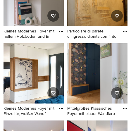
Kleines Modernes Foyer mit
Particolare di parete
hellem Holzboden und Ei
d'ingresso dipinta con finto
Kleines Modernes Foyer mit
Großes Klassisches Foyer mit
hellem Holzboden und
weißer Wandfarbe,
Einzeltür in Paris
Backsteinboden, Doppeltür
und Haustür aus Glas in Rom
Kleines Modernes Foyer mit
Mittelgroßes Klassisches
Einzeltür, weißer Wandf
Foyer mit blauer Wandfarb
Kleines Modernes Foyer mit
Mittelgroßes Klassisches
Einzeltür, weißer Wandfarbe,
Foyer mit blauer Wandfarbe,