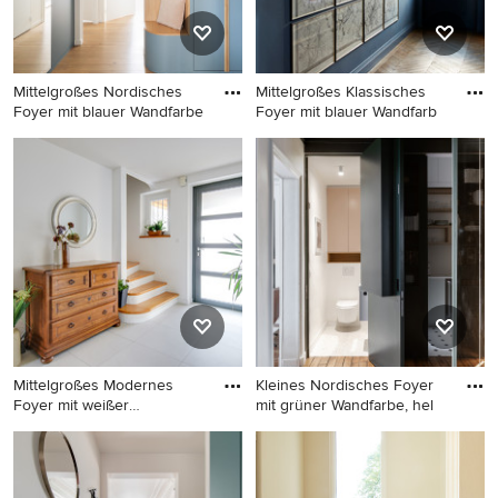
Mittelgroßes Nordisches
Mittelgroßes Klassisches
Foyer mit blauer Wandfarbe
Foyer mit blauer Wandfarb
Mittelgroßes Nordisches
Mittelgroßes Klassisches
Foyer mit blauer Wandfarbe,
Foyer mit blauer Wandfarbe
hellem Holzboden, Einzeltür
und braunem Holzboden in
und weißer Haustür in Paris
London
Mittelgroßes Modernes
Kleines Nordisches Foyer
Foyer mit weißer
mit grüner Wandfarbe, hel
Wandfarbe,
Mittelgroßes Modernes
Kleines Nordisches Foyer mit
Foyer mit weißer Wandfarbe,
grüner Wandfarbe, hellem
Keramikboden, Einzeltür,
Holzboden, Drehtür, grüner