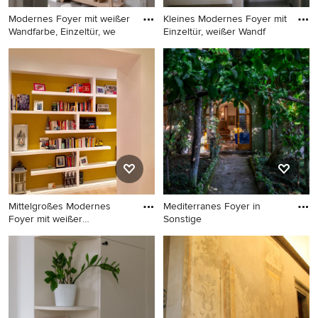
Modernes Foyer mit weißer
Kleines Modernes Foyer mit
Wandfarbe, Einzeltür, we
Einzeltür, weißer Wandf
Modernes Foyer mit weißer
Kleines Modernes Foyer mit
Wandfarbe, Einzeltür, weißer
Einzeltür, weißer Wandfarbe,
Haustür und buntem Boden
Porzellan-Bodenfliesen,
in Sonstige
brauner Haustür und
braunem Boden in Venedig
Mittelgroßes Modernes
Mediterranes Foyer in
Foyer mit weißer
Sonstige
Wandfarbe,
Mittelgroßes Modernes
Mediterranes Foyer in
Foyer mit weißer Wandfarbe,
Sonstige
Porzellan-Bodenfliesen,
Doppeltür, weißer Haustür
und beigem Boden in Rom