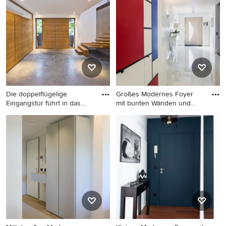
hellem Holzboden,
Doppeltür, braunem Boden
schwarzer Haustür und
und Tapetenwänden in Paris
beigem Boden
Die doppelflügelige
Großes Modernes Foyer
Eingangstür führt in das
mit bunten Wänden und
Unter
Marmor
Großes Modernes Foyer mit
Großes Modernes Foyer mit
Betonboden, Doppeltür,
bunten Wänden und
grauer Wandfarbe und
Marmorboden in Straßburg
hellbrauner Holzhaustür in
Sonstige