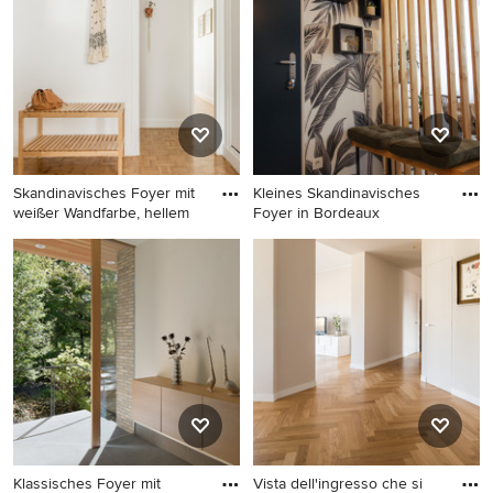
Ideenbuch oder kontaktieren Sie den Experten, dessen
Design-Ideen Sie sich auch für Ihr Zuhause vorstellen
können. Entdecken Sie in unserer Fotogalerie schöne
Foyer-Ideen und finden Sie heraus, warum Houzz die
beste Erfahrung bietet, wenn es um die Renovierung
oder das Einrichten von Haus und Wohnung geht.
Skandinavisches Foyer mit
Kleines Skandinavisches
weißer Wandfarbe, hellem
Foyer in Bordeaux
Skandinavisches Foyer mit
Kleines Skandinavisches
weißer Wandfarbe, hellem
Foyer in Bordeaux
Holzboden, braunem Boden
und weißer Haustür in Paris
Klassisches Foyer mit
Vista dell'ingresso che si