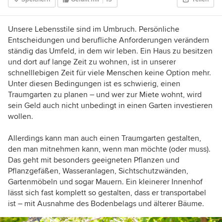
both the Foxtel network and Foxtel, head judge
of the Victorian landscape awards of
excellence, multi-award winner and registered
Unsere Lebensstile sind im Umbruch. Persönliche
building practitioner.
Entscheidungen und berufliche Anforderungen verändern
ständig das Umfeld, in dem wir leben. Ein Haus zu besitzen
und dort auf lange Zeit zu wohnen, ist in unserer
schnelllebigen Zeit für viele Menschen keine Option mehr.
Unter diesen Bedingungen ist es schwierig, einen
Traumgarten zu planen – und wer zur Miete wohnt, wird
sein Geld auch nicht unbedingt in einen Garten investieren
wollen.
Allerdings kann man auch einen Traumgarten gestalten,
den man mitnehmen kann, wenn man möchte (oder muss).
Das geht mit besonders geeigneten Pflanzen und
Pflanzgefäßen, Wasseranlagen, Sichtschutzwänden,
Gartenmöbeln und sogar Mauern. Ein kleinerer Innenhof
lässt sich fast komplett so gestalten, dass er transportabel
ist – mit Ausnahme des Bodenbelags und älterer Bäume.