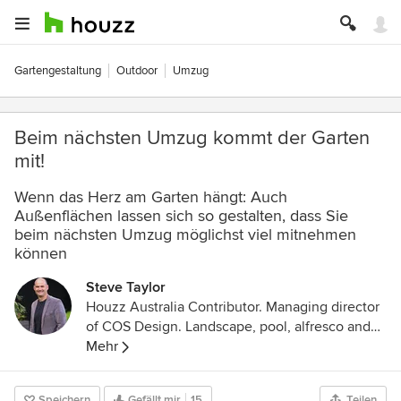
Gartengestaltung
Outdoor
Umzug
Beim nächsten Umzug kommt der Garten
mit!
Wenn das Herz am Garten hängt: Auch
Außenflächen lassen sich so gestalten, dass Sie
beim nächsten Umzug möglichst viel mitnehmen
können
Steve Taylor
Houzz Australia Contributor. Managing director
of COS Design. Landscape, pool, alfresco and
home designer based in Melbourne. I love
Mehr
everything about architecture, design and
construction. Host of Best Gardens Australia on
Speichern
Gefällt mir
15
Teilen