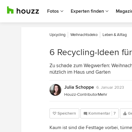
Fotos
Experten finden
Magazi
Upcycling
Weihnachtsdeko
Leben & Alltag
6 Recycling-Ideen f
Zu schade zum Wegwerfen: Weihnach
nützlich im Haus und Garten
Julia Schoppe
6. Januar 2023
Houzz-Contributor
Mehr
Speichern
Kommentar
7
Ge
Kaum ist sind die Festtage vorbei, türm