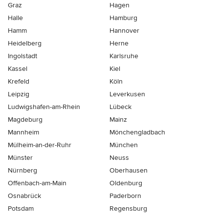
Graz
Hagen
Halle
Hamburg
Hamm
Hannover
Heidelberg
Herne
Ingolstadt
Karlsruhe
Kassel
Kiel
Krefeld
Köln
Leipzig
Leverkusen
Ludwigshafen-am-Rhein
Lübeck
Magdeburg
Mainz
Mannheim
Mönchen­gladbach
Mülheim-an-der-Ruhr
München
Münster
Neuss
Nürnberg
Oberhausen
Offenbach-am-Main
Oldenburg
Osnabrück
Paderborn
Potsdam
Regensburg