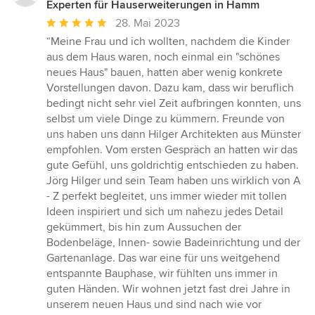
Experten für Hauserweiterungen in Hamm
Durchschnittliche
28. Mai 2023
Bewertung:
“Meine Frau und ich wollten, nachdem die Kinder
5
aus dem Haus waren, noch einmal ein "schönes
von
neues Haus" bauen, hatten aber wenig konkrete
5
Vorstellungen davon. Dazu kam, dass wir beruflich
Sternen
bedingt nicht sehr viel Zeit aufbringen konnten, uns
selbst um viele Dinge zu kümmern. Freunde von
uns haben uns dann Hilger Architekten aus Münster
empfohlen. Vom ersten Gespräch an hatten wir das
gute Gefühl, uns goldrichtig entschieden zu haben.
Jörg Hilger und sein Team haben uns wirklich von A
- Z perfekt begleitet, uns immer wieder mit tollen
Ideen inspiriert und sich um nahezu jedes Detail
gekümmert, bis hin zum Aussuchen der
Bodenbeläge, Innen- sowie Badeinrichtung und der
Gartenanlage. Das war eine für uns weitgehend
entspannte Bauphase, wir fühlten uns immer in
guten Händen. Wir wohnen jetzt fast drei Jahre in
unserem neuen Haus und sind nach wie vor