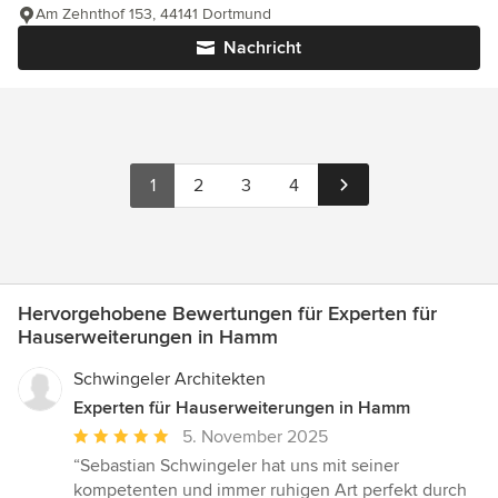
Am Zehnthof 153, 44141 Dortmund
Nachricht
1
2
3
4
Hervorgehobene Bewertungen für Experten für
Hauserweiterungen in Hamm
Schwingeler Architekten
Experten für Hauserweiterungen in Hamm
Durchschnittliche
5. November 2025
Bewertung:
“Sebastian Schwingeler hat uns mit seiner
5
kompetenten und immer ruhigen Art perfekt durch