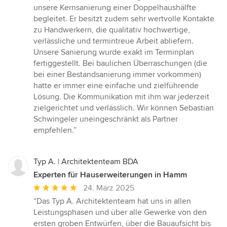
von
unsere Kernsanierung einer Doppelhaushälfte
5
begleitet. Er besitzt zudem sehr wertvolle Kontakte
Sternen
zu Handwerkern, die qualitativ hochwertige,
verlässliche und termintreue Arbeit abliefern.
Unsere Sanierung wurde exakt im Terminplan
fertiggestellt. Bei baulichen Überraschungen (die
bei einer Bestandsanierung immer vorkommen)
hatte er immer eine einfache und zielführende
Lösung. Die Kommunikation mit ihm war jederzeit
zielgerichtet und verlässlich. Wir können Sebastian
Schwingeler uneingeschränkt als Partner
empfehlen.”
Typ A. | Architektenteam BDA
Experten für Hauserweiterungen in Hamm
Durchschnittliche
24. März 2025
Bewertung:
“Das Typ A. Architektenteam hat uns in allen
5
Leistungsphasen und über alle Gewerke von den
von
ersten groben Entwürfen, über die Bauaufsicht bis