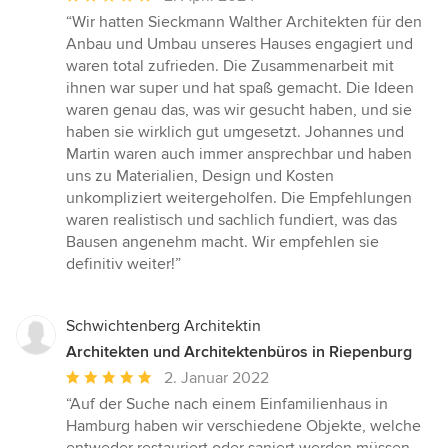
Bewertung:
“Wir hatten Sieckmann Walther Architekten für den
5
Anbau und Umbau unseres Hauses engagiert und
von
waren total zufrieden. Die Zusammenarbeit mit
5
ihnen war super und hat spaß gemacht. Die Ideen
Sternen
waren genau das, was wir gesucht haben, und sie
haben sie wirklich gut umgesetzt. Johannes und
Martin waren auch immer ansprechbar und haben
uns zu Materialien, Design und Kosten
unkompliziert weitergeholfen. Die Empfehlungen
waren realistisch und sachlich fundiert, was das
Bausen angenehm macht. Wir empfehlen sie
definitiv weiter!”
Schwichtenberg Architektin
Architekten und Architektenbüros in Riepenburg
Durchschnittliche
2. Januar 2022
Bewertung:
“Auf der Suche nach einem Einfamilienhaus in
5
Hamburg haben wir verschiedene Objekte, welche
von