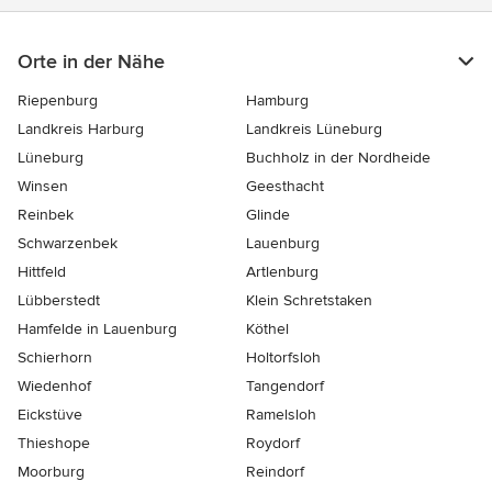
Orte in der Nähe
Riepenburg
Hamburg
Landkreis Harburg
Landkreis Lüneburg
Lüneburg
Buchholz in der Nordheide
Winsen
Geesthacht
Reinbek
Glinde
Schwarzenbek
Lauenburg
Hittfeld
Artlenburg
Lübberstedt
Klein Schretstaken
Hamfelde in Lauenburg
Köthel
Schierhorn
Holtorfsloh
Wiedenhof
Tangendorf
Eickstüve
Ramelsloh
Thieshope
Roydorf
Moorburg
Reindorf