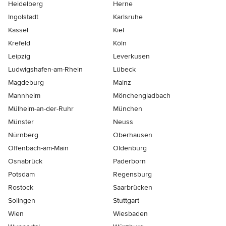
Heidelberg
Herne
Ingolstadt
Karlsruhe
Kassel
Kiel
Krefeld
Köln
Leipzig
Leverkusen
Ludwigshafen-am-Rhein
Lübeck
Magdeburg
Mainz
Mannheim
Mönchen­gladbach
Mülheim-an-der-Ruhr
München
Münster
Neuss
Nürnberg
Oberhausen
Offenbach-am-Main
Oldenburg
Osnabrück
Paderborn
Potsdam
Regensburg
Rostock
Saarbrücken
Solingen
Stuttgart
Wien
Wiesbaden