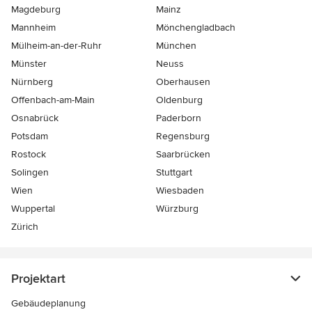
Magdeburg
Mainz
Mannheim
Mönchen­gladbach
Mülheim-an-der-Ruhr
München
Münster
Neuss
Nürnberg
Oberhausen
Offenbach-am-Main
Oldenburg
Osnabrück
Paderborn
Potsdam
Regensburg
Rostock
Saarbrücken
Solingen
Stuttgart
Wien
Wiesbaden
Wuppertal
Würzburg
Zürich
Projektart
Gebäudeplanung