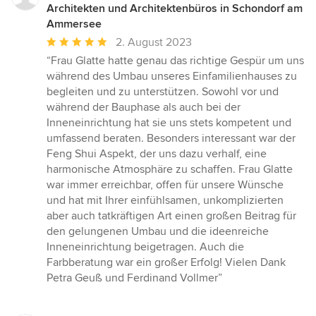
Architekten und Architektenbüros in Schondorf am
Ammersee
Durchschnittliche
2. August 2023
Bewertung:
“Frau Glatte hatte genau das richtige Gespür um uns
5
während des Umbau unseres Einfamilienhauses zu
von
begleiten und zu unterstützen. Sowohl vor und
5
während der Bauphase als auch bei der
Sternen
Inneneinrichtung hat sie uns stets kompetent und
umfassend beraten. Besonders interessant war der
Feng Shui Aspekt, der uns dazu verhalf, eine
harmonische Atmosphäre zu schaffen. Frau Glatte
war immer erreichbar, offen für unsere Wünsche
und hat mit Ihrer einfühlsamen, unkomplizierten
aber auch tatkräftigen Art einen großen Beitrag für
den gelungenen Umbau und die ideenreiche
Inneneinrichtung beigetragen. Auch die
Farbberatung war ein großer Erfolg! Vielen Dank
Petra Geuß und Ferdinand Vollmer”