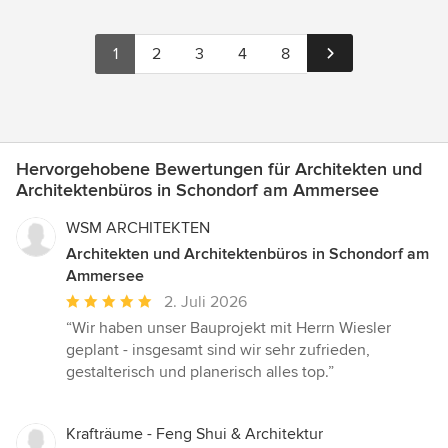
1
2
3
4
8
Hervorgehobene Bewertungen für Architekten und
Architektenbüros in Schondorf am Ammersee
WSM ARCHITEKTEN
Architekten und Architektenbüros in Schondorf am
Ammersee
Durchschnittliche
2. Juli 2026
Bewertung:
“Wir haben unser Bauprojekt mit Herrn Wiesler
5
geplant - insgesamt sind wir sehr zufrieden,
von
gestalterisch und planerisch alles top.”
5
Sternen
Krafträume - Feng Shui & Architektur