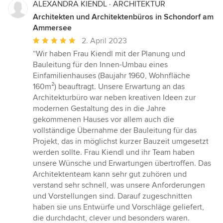
ALEXANDRA KIENDL · ARCHITEKTUR
Architekten und Architektenbüros in Schondorf am
Ammersee
Durchschnittliche
2. April 2023
Bewertung:
“Wir haben Frau Kiendl mit der Planung und
5
Bauleitung für den Innen-Umbau eines
von
Einfamilienhauses (Baujahr 1960, Wohnfläche
5
160m²) beauftragt. Unsere Erwartung an das
Sternen
Architekturbüro war neben kreativen Ideen zur
modernen Gestaltung des in die Jahre
gekommenen Hauses vor allem auch die
vollständige Übernahme der Bauleitung für das
Projekt, das in möglichst kurzer Bauzeit umgesetzt
werden sollte. Frau Kiendl und ihr Team haben
unsere Wünsche und Erwartungen übertroffen. Das
Architektenteam kann sehr gut zuhören und
verstand sehr schnell, was unsere Anforderungen
und Vorstellungen sind. Darauf zugeschnitten
haben sie uns Entwürfe und Vorschläge geliefert,
die durchdacht, clever und besonders waren.