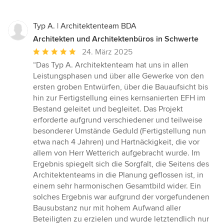
Typ A. | Architektenteam BDA
Architekten und Architektenbüros in Schwerte
Durchschnittliche
24. März 2025
Bewertung:
“Das Typ A. Architektenteam hat uns in allen
5
Leistungsphasen und über alle Gewerke von den
von
ersten groben Entwürfen, über die Bauaufsicht bis
5
hin zur Fertigstellung eines kernsanierten EFH im
Sternen
Bestand geleitet und begleitet. Das Projekt
erforderte aufgrund verschiedener und teilweise
besonderer Umstände Geduld (Fertigstellung nun
etwa nach 4 Jahren) und Hartnäckigkeit, die vor
allem von Herr Wetterich aufgebracht wurde. Im
Ergebnis spiegelt sich die Sorgfalt, die Seitens des
Architektenteams in die Planung geflossen ist, in
einem sehr harmonischen Gesamtbild wider. Ein
solches Ergebnis war aufgrund der vorgefundenen
Bausubstanz nur mit hohem Aufwand aller
Beteiligten zu erzielen und wurde letztendlich nur