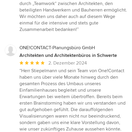
durch „Teamwork“ zwischen Architekten, den
beteiligten Handwerkern und Bauherren ermöglicht.
Wir möchten uns daher auch auf diesem Wege
einmal für die intensive und stets gute
Zusammenarbeit bedanken!”
ONE!CONTACT-Planungsbüro GmbH
Architekten und Architektenbüros in Schwerte
Durchschnittliche
2. Dezember 2024
Bewertung:
“Herr Stiepelmann und sein Team von One!Contact
5
haben uns über viele Monate hinweg durch den
von
gesamten Prozess des Umbaus unseres
5
Einfamilienhauses begleitet und unsere
Sternen
Erwartungen bei weitem übertroffen. Bereits beim
ersten Brainstorming haben wir uns verstanden und
gut aufgehoben gefühlt. Die darauffolgenden
Visualisierungen waren nicht nur beeindruckend,
sondern gaben uns eine klare Vorstellung davon,
wie unser zukünftiges Zuhause aussehen könnte.