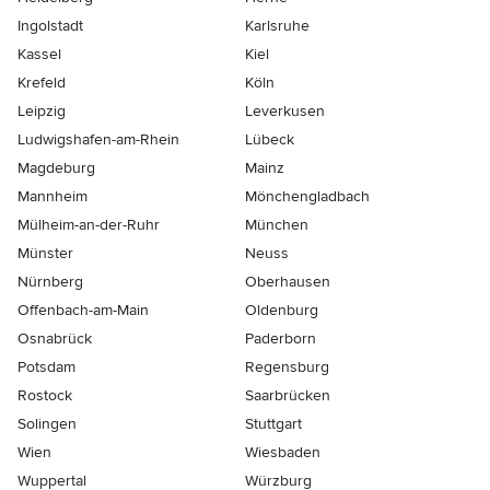
Ingolstadt
Karlsruhe
Kassel
Kiel
Krefeld
Köln
Leipzig
Leverkusen
Ludwigshafen-am-Rhein
Lübeck
Magdeburg
Mainz
Mannheim
Mönchen­gladbach
Mülheim-an-der-Ruhr
München
Münster
Neuss
Nürnberg
Oberhausen
Offenbach-am-Main
Oldenburg
Osnabrück
Paderborn
Potsdam
Regensburg
Rostock
Saarbrücken
Solingen
Stuttgart
Wien
Wiesbaden
Wuppertal
Würzburg