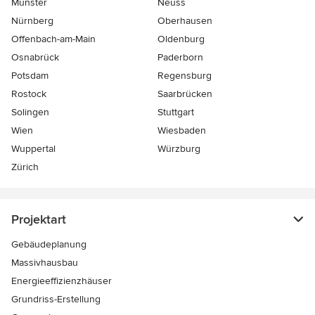
Münster
Neuss
Nürnberg
Oberhausen
Offenbach-am-Main
Oldenburg
Osnabrück
Paderborn
Potsdam
Regensburg
Rostock
Saarbrücken
Solingen
Stuttgart
Wien
Wiesbaden
Wuppertal
Würzburg
Zürich
Projektart
Gebäudeplanung
Massivhausbau
Energieeffizienzhäuser
Grundriss-Erstellung