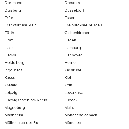
Dortmund
Dresden
Duisburg
Düsseldorf
Erfurt
Essen
Frankfurt am Main
Freiburg-im-Breisgau
Fürth
Gelsenkirchen
Graz
Hagen
Halle
Hamburg
Hamm
Hannover
Heidelberg
Herne
Ingolstadt
Karlsruhe
Kassel
Kiel
Krefeld
Köln
Leipzig
Leverkusen
Ludwigshafen-am-Rhein
Lübeck
Magdeburg
Mainz
Mannheim
Mönchen­gladbach
Mülheim-an-der-Ruhr
München