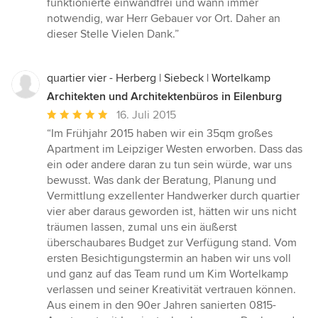
funktionierte einwandfrei und wann immer
notwendig, war Herr Gebauer vor Ort. Daher an
dieser Stelle Vielen Dank.”
quartier vier - Herberg | Siebeck | Wortelkamp
Architekten und Architektenbüros in Eilenburg
Durchschnittliche
16. Juli 2015
Bewertung:
“Im Frühjahr 2015 haben wir ein 35qm großes
5
Apartment im Leipziger Westen erworben. Dass das
von
ein oder andere daran zu tun sein würde, war uns
5
bewusst. Was dank der Beratung, Planung und
Sternen
Vermittlung exzellenter Handwerker durch quartier
vier aber daraus geworden ist, hätten wir uns nicht
träumen lassen, zumal uns ein äußerst
überschaubares Budget zur Verfügung stand. Vom
ersten Besichtigungstermin an haben wir uns voll
und ganz auf das Team rund um Kim Wortelkamp
verlassen und seiner Kreativität vertrauen können.
Aus einem in den 90er Jahren sanierten 0815-