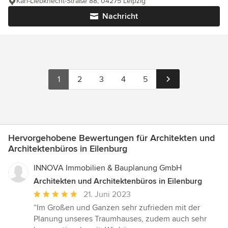
Karl-Liebknecht-Straße 88, 04275 Leipzig
Nachricht
1
2
3
4
5
Hervorgehobene Bewertungen für Architekten und
Architektenbüros in Eilenburg
INNOVA Immobilien & Bauplanung GmbH
Architekten und Architektenbüros in Eilenburg
Durchschnittliche
21. Juni 2023
Bewertung:
“Im Großen und Ganzen sehr zufrieden mit der
5
Planung unseres Traumhauses, zudem auch sehr
von