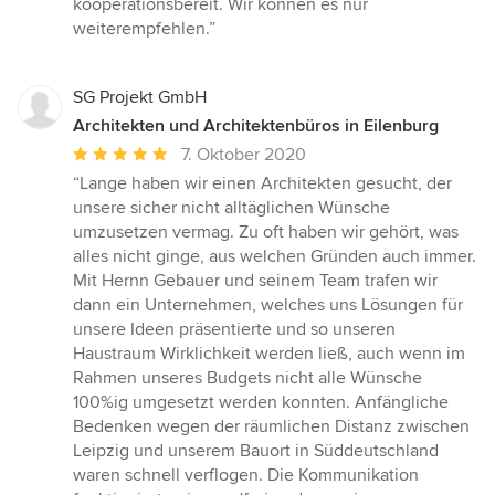
kooperationsbereit. Wir können es nur
5
weiterempfehlen.”
Sternen
SG Projekt GmbH
Architekten und Architektenbüros in Eilenburg
Durchschnittliche
7. Oktober 2020
Bewertung:
“Lange haben wir einen Architekten gesucht, der
5
unsere sicher nicht alltäglichen Wünsche
von
umzusetzen vermag. Zu oft haben wir gehört, was
5
alles nicht ginge, aus welchen Gründen auch immer.
Sternen
Mit Hernn Gebauer und seinem Team trafen wir
dann ein Unternehmen, welches uns Lösungen für
unsere Ideen präsentierte und so unseren
Haustraum Wirklichkeit werden ließ, auch wenn im
Rahmen unseres Budgets nicht alle Wünsche
100%ig umgesetzt werden konnten. Anfängliche
Bedenken wegen der räumlichen Distanz zwischen
Leipzig und unserem Bauort in Süddeutschland
waren schnell verflogen. Die Kommunikation