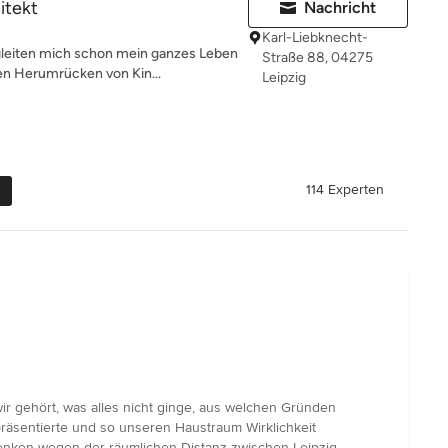
itekt
Nachricht
Karl-Liebknecht-
leiten mich schon mein ganzes Leben
Straße 88, 04275
en Herumrücken von Kin...
Leipzig
114 Experten
ir gehört, was alles nicht ginge, aus welchen Gründen
äsentierte und so unseren Haustraum Wirklichkeit
nken wegen der räumlichen Distanz zwischen Leipzig