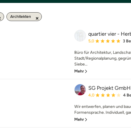
Architekten
quartier vier - He
Durchschnittliche Bewe
5,0
3 B
Büro für Architektur, Landscha
Stadt/Regionalplanung, gegrün
Siebe...
Mehr
SG Projekt GmbH
Durchschnittliche Bewe
4,0
4 B
Wir entwerfen, planen und bau
Formensprache. Individuell, gan
Mehr