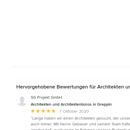
Hervorgehobene Bewertungen für Architekten un
SG Projekt GmbH
Architekten und Architektenbüros in Greppin
Durchschnittliche
7. Oktober 2020
Bewertung:
“Lange haben wir einen Architekten gesucht, der unser
5
auch immer. Mit Hernn Gebauer und seinem Team trafe
von
werden ließ, auch wenn im Rahmen unseres Budgets n