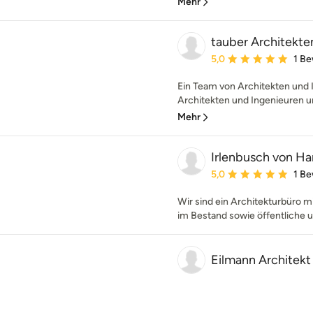
Mehr
tauber Architekte
Durchschnittliche Bewe
5,0
1 B
Ein Team von Architekten und 
Architekten und Ingenieuren un
Mehr
Irlenbusch von H
Durchschnittliche Bewe
5,0
1 B
Wir sind ein Architekturbüro 
im Bestand sowie öffentliche u
Eilmann Architekt