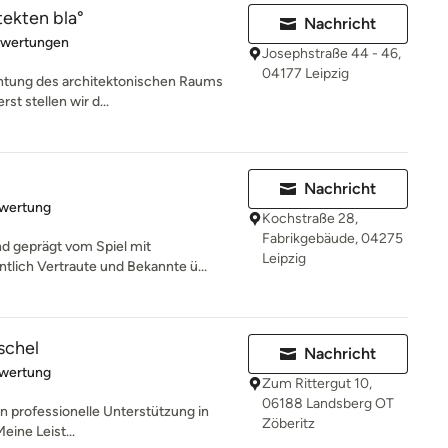
tekten bla°
Nachricht
rtung: 5 von 5 Sternen
ewertungen
Josephstraße 44 - 46,
04177 Leipzig
achtung des architektonischen Raums
t stellen wir d...
Nachricht
rtung: 5 von 5 Sternen
ewertung
Kochstraße 28,
Fabrikgebäude, 04275
ind geprägt vom Spiel mit
Leipzig
lich Vertraute und Bekannte ü...
schel
Nachricht
rtung: 5 von 5 Sternen
ewertung
Zum Rittergut 10,
06188 Landsberg OT
en professionelle Unterstützung in
Zöberitz
eine Leist...