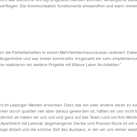
erflogen. Die Kommunikation funktionierte einwandfrei und wann immer
n die Parkettarbeiten in einem Mehrfamilienhausneubau realisiert. Dab
f Augenhöhe und war immer konstruktiv. Insgesamt ein sehr empfehlensw
realisieren wir weitere Projekte mit Blässe Laser Architekten.”
t im Leipziger Westen erworben. Dass das ein oder andere daran zu tu
ker durch quartier vier aber daraus geworden ist, hätten wir uns nicht
termin an haben wir uns voll und ganz auf das Team rund um Kim Wortel
Apartment mit Laminat, abgehangener Decke und Pseudo-Stuck ist ein w
ässige Arbeit und die schöne Zeit des Ausbaus, in der wir uns immer wi