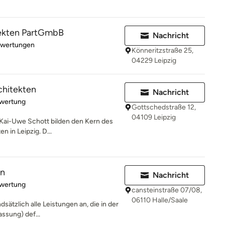
tekten PartGmbB
Nachricht
rtung: 5 von 5 Sternen
ewertungen
Könneritzstraße 25,
04229 Leipzig
chitekten
Nachricht
rtung: 5 von 5 Sternen
ewertung
Gottschedstraße 12,
04109 Leipzig
 Kai-Uwe Schott bilden den Kern des
 in Leipzig. D...
en
Nachricht
rtung: 5 von 5 Sternen
ewertung
cansteinstraße 07/08,
06110 Halle/Saale
sätzlich alle Leistungen an, die in der
assung) def...