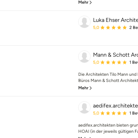
Mehr
Luka Ehser Archi
Durchschnittliche Bewe
5,0
2 B
Mann & Schott Ar
Durchschnittliche Bewe
5,0
1 B
Die Architekten Tilo Mann und
Büros Mann & Schott Architekten
Mehr
aedifex.architekt
Durchschnittliche Bewe
5,0
1 B
aedifex.architekten bieten grund
HOAI (in der jeweils gültigen F