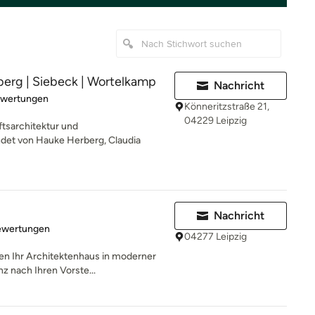
rberg | Siebeck | Wortelkamp
Nachricht
rtung: 5 von 5 Sternen
ewertungen
Könneritzstraße 21,
04229 Leipzig
ftsarchitektur und
det von Hauke Herberg, Claudia
Nachricht
rtung: 4 von 5 Sternen
ewertungen
04277 Leipzig
en Ihr Architektenhaus in moderner
z nach Ihren Vorste...