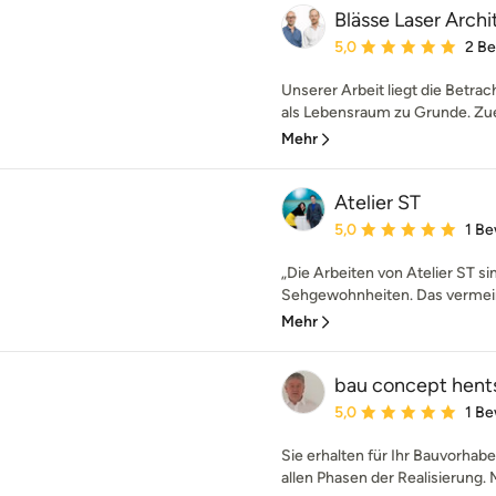
Blässe Laser Archi
Durchschnittliche Bewe
5,0
2 B
Unserer Arbeit liegt die Betr
als Lebensraum zu Grunde. Zuers
Mehr
Atelier ST
Durchschnittliche Bewe
5,0
1 B
„Die Arbeiten von Atelier ST s
Sehgewohnheiten. Das vermeint
Mehr
bau concept hent
Durchschnittliche Bewe
5,0
1 B
Sie erhalten für Ihr Bauvorhab
allen Phasen der Realisierung. M