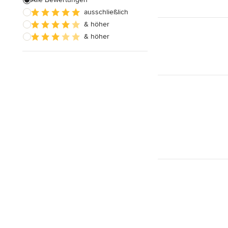
ausschließlich
Hauserweiterungen
& höher
Hausbau
& höher
Alle anzeigen