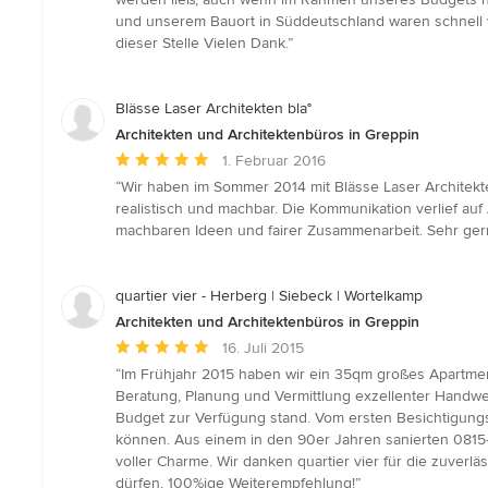
5
und unserem Bauort in Süddeutschland waren schnell v
Sternen
dieser Stelle Vielen Dank.”
Blässe Laser Architekten bla°
Architekten und Architektenbüros in Greppin
Durchschnittliche
1. Februar 2016
Bewertung:
“Wir haben im Sommer 2014 mit Blässe Laser Architekte
5
realistisch und machbar. Die Kommunikation verlief au
von
machbaren Ideen und fairer Zusammenarbeit. Sehr gerne 
5
Sternen
quartier vier - Herberg | Siebeck | Wortelkamp
Architekten und Architektenbüros in Greppin
Durchschnittliche
16. Juli 2015
Bewertung:
“Im Frühjahr 2015 haben wir ein 35qm großes Apartmen
5
Beratung, Planung und Vermittlung exzellenter Handwer
von
Budget zur Verfügung stand. Vom ersten Besichtigungs
5
können. Aus einem in den 90er Jahren sanierten 0815-
Sternen
voller Charme. Wir danken quartier vier für die zuverl
dürfen. 100%ige Weiterempfehlung!”