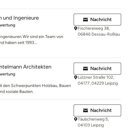
n und Ingenieure
Nachricht
rtung: 5 von 5 Sternen
ewertung
Fischereiweg 38,
06846 Dessau-Roßlau
Ingenieuren Wir sind ein Team von
d haben seit 1993...
antelmann Architekten
Nachricht
rtung: 5 von 5 Sternen
ewertung
Lützner Straße 102,
04177, 04229 Leipzig
mit den Schwerpunkten Holzbau, Bauen
nd soziale Bauten.
Nachricht
Täubchenweg 5,
04103 Leipzig