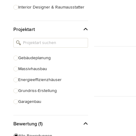
Interior Designer & Raumausstatter
Küchenplanung
Projektart
Landschaftsarchitekten
Armaturen & Sanitärbedarf
Beleuchtung
Gebäudeplanung
Einbauschränke
Massivhausbau
Alle anzeigen
Energieeffizienzhäuser
Grundriss-Erstellung
Garagenbau
Nachhaltiges Bauen
Bewertung (1)
Baudenkmalpflege
Hausanbau
Alle Bewertungen