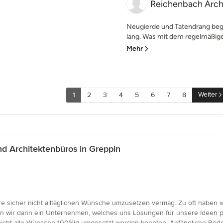
Reichenbach Arch
Neugierde und Tatendrang beg
lang. Was mit dem regelmäßig
Mehr
Weiter
1
2
3
4
5
6
7
8
d Architektenbüros in Greppin
e sicher nicht alltäglichen Wünsche umzusetzen vermag. Zu oft haben w
n wir dann ein Unternehmen, welches uns Lösungen für unsere Ideen pr
icht alle Wünsche 100%ig umgesetzt werden konnten. Anfängliche Bede