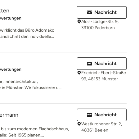
kten
Nachricht
rtung: 5 von 5 Sternen
ewertungen
Alois-Lödige-Str. 9,
33100 Paderborn
rwirklicht das Büro Adomako
ndschrift den individuelle...
Nachricht
rtung: 5 von 5 Sternen
ewertungen
Friedrich-Ebert-Straße
99, 48153 Münster
ur, Innenarchitektur,
 in Münster. Wir fokussieren u...
kermann
Nachricht
Westkirchener Str. 2,
h bis zum modernen Flachdachhaus,
48361 Beelen
e: Seit 1965 planen,...