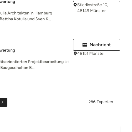
rtung: 5 von 5 Sternen
ewertung
Stierlinstraße 10,
48149 Münster
ulla Architekten in Hamburg
Bettina Kotulla und Sven K...
Nachricht
rtung: 5 von 5 Sternen
ewertung
48151 Münster
tätsorientierten Projektbearbeitung ist
Baugeschehen B...
r
286 Experten