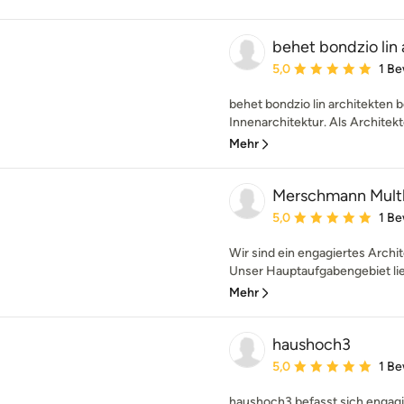
behet bondzio lin 
Durchschnittliche Bewe
5,0
1 B
behet bondzio lin architekten b
Innenarchitektur. Als Architekt
Mehr
Merschmann Multh
Durchschnittliche Bewe
5,0
1 B
Wir sind ein engagiertes Arch
Unser Hauptaufgabengebiet liegt
Mehr
haushoch3
Durchschnittliche Bewe
5,0
1 B
haushoch3 befasst sich engagi