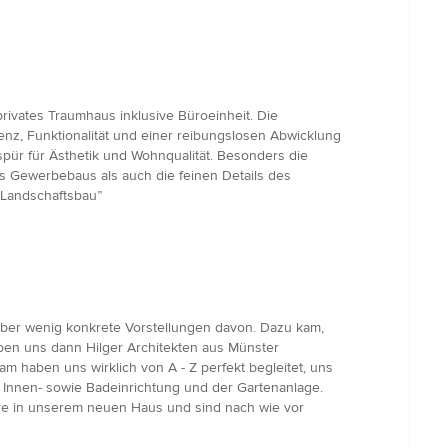
rivates Traumhaus inklusive Büroeinheit. Die
izienz, Funktionalität und einer reibungslosen Abwicklung
ür für Ästhetik und Wohnqualität. Besonders die
es Gewerbebaus als auch die feinen Details des
 Landschaftsbau”
aber wenig konkrete Vorstellungen davon. Dazu kam,
aben uns dann Hilger Architekten aus Münster
m haben uns wirklich von A - Z perfekt begleitet, uns
 Innen- sowie Badeinrichtung und der Gartenanlage.
hre in unserem neuen Haus und sind nach wie vor