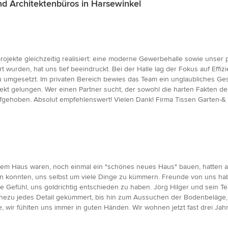
d Architektenbüros in Harsewinkel
ojekte gleichzeitig realisiert: eine moderne Gewerbehalle sowie unser p
ert wurden, hat uns tief beeindruckt. Bei der Halle lag der Fokus auf Eff
mgesetzt. Im privaten Bereich bewies das Team ein unglaubliches Gesp
ekt gelungen. Wer einen Partner sucht, der sowohl die harten Fakten d
aufgehoben. Absolut empfehlenswert! Vielen Dank! Firma Tissen Garten-&
 dem Haus waren, noch einmal ein "schönes neues Haus" bauen, hatten 
ingen konnten, uns selbst um viele Dinge zu kümmern. Freunde von uns h
 Gefühl, uns goldrichtig entschieden zu haben. Jörg Hilger und sein Tea
 nahezu jedes Detail gekümmert, bis hin zum Aussuchen der Bodenbeläge,
 wir fühlten uns immer in guten Händen. Wir wohnen jetzt fast drei Ja