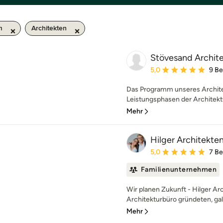
m
Architekten
Stövesand Archite
Durchschnittliche Bewe
5,0
9 B
Das Programm unseres Architek
Leistungsphasen der Architektu
Mehr
Hilger Architekte
Durchschnittliche Bewe
5,0
7 B
Familienunternehmen
Wir planen Zukunft - Hilger Ar
Architekturbüro gründeten, galt
Mehr