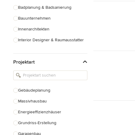
Badplanung & Badsanierung
Bauunternehmen
Innenarchitekten
Interior Designer & Raumausstatter
Küchenplanung
Projektart
Landschaftsarchitekten
Armaturen & Sanitärbedarf
Beleuchtung
Gebäudeplanung
Einbauschränke
Massivhausbau
Alle anzeigen
Energieeffizienzhäuser
Grundriss-Erstellung
Garagenbau