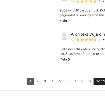
Durchschnittliche Bewe
5,0
1 B
2003 wird JK Jastrzembski Kot
gegründet. Allerdings arbeiten 
Mehr
Architekt Dujardin
Durchschnittliche Bewe
5,0
1 B
Ziel einer effizienten und quali
das Zusammenführen aller am 
Mehr
Weite
1
2
3
4
5
6
7
8
9