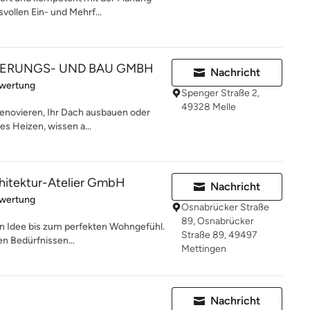
vollen Ein- und Mehrf...
ERUNGS- UND BAU GMBH
Nachricht
rtung: 5 von 5 Sternen
ewertung
Spenger Straße 2,
49328 Melle
enovieren, Ihr Dach ausbauen oder
ves Heizen, wissen a...
itektur-Atelier GmbH
Nachricht
rtung: 5 von 5 Sternen
ewertung
Osnabrücker Straße
89, Osnabrücker
en Idee bis zum perfekten Wohngefühl.
Straße 89, 49497
en Bedürfnissen...
Mettingen
Nachricht