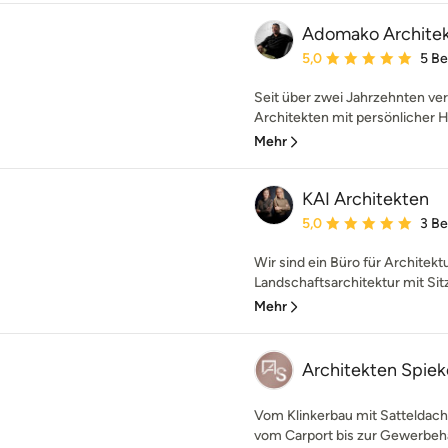
Adomako Archite
Durchschnittliche Bewe
5,0
5 B
Seit über zwei Jahrzehnten ve
Architekten mit persönlicher Ha
Mehr
KAI Architekten
Durchschnittliche Bewe
5,0
3 B
Wir sind ein Büro für Architekt
Landschaftsarchitektur mit Sitz
Mehr
Architekten Spie
Vom Klinkerbau mit Satteldac
vom Carport bis zur Gewerbehall