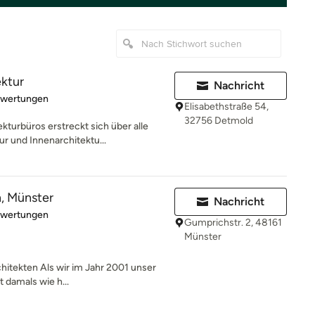
ktur
Nachricht
rtung: 5 von 5 Sternen
ewertungen
Elisabethstraße 54,
32756 Detmold
turbüros erstreckt sich über alle
r und Innenarchitektu...
n, Münster
Nachricht
rtung: 5 von 5 Sternen
ewertungen
Gumprichstr. 2, 48161
Münster
chitekten Als wir im Jahr 2001 unser
 damals wie h...