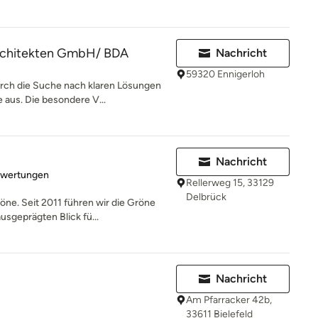
rchitekten GmbH/ BDA
Nachricht
59320 Ennigerloh
urch die Suche nach klaren Lösungen
us. Die besondere V...
Nachricht
rtung: 3 von 5 Sternen
ewertungen
Rellerweg 15, 33129
Delbrück
öne. Seit 2011 führen wir die Gröne
sgeprägten Blick fü...
Nachricht
Am Pfarracker 42b,
33611 Bielefeld