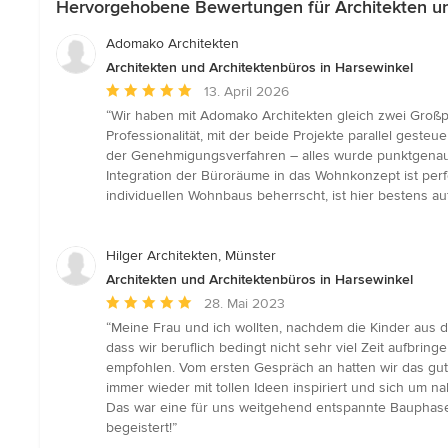
Hervorgehobene Bewertungen für Architekten un
Adomako Architekten
Architekten und Architektenbüros in Harsewinkel
Durchschnittliche
13. April 2026
Bewertung:
“Wir haben mit Adomako Architekten gleich zwei Großpr
5
Professionalität, mit der beide Projekte parallel gesteu
von
der Genehmigungsverfahren – alles wurde punktgenau u
5
Integration der Büroräume in das Wohnkonzept ist perf
Sternen
individuellen Wohnbaus beherrscht, ist hier bestens 
Hilger Architekten, Münster
Architekten und Architektenbüros in Harsewinkel
Durchschnittliche
28. Mai 2023
Bewertung:
“Meine Frau und ich wollten, nachdem die Kinder aus
5
dass wir beruflich bedingt nicht sehr viel Zeit aufbr
von
empfohlen. Vom ersten Gespräch an hatten wir das gute
5
immer wieder mit tollen Ideen inspiriert und sich um
Sternen
Das war eine für uns weitgehend entspannte Bauphase,
begeistert!”