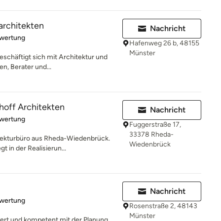
architekten
Nachricht
rtung: 5 von 5 Sternen
ewertung
Hafenweg 26 b, 48155
Münster
eschäftigt sich mit Architektur und
en, Berater und...
off Architekten
Nachricht
rtung: 5 von 5 Sternen
ewertung
Fuggerstraße 17,
33378 Rheda-
itekturbüro aus Rheda-Wiedenbrück.
Wiedenbrück
 in der Realisierun...
Nachricht
rtung: 5 von 5 Sternen
ewertung
Rosenstraße 2, 48143
Münster
ert und kompetent mit der Planung