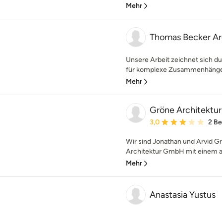
Mehr
Thomas Becker A
Unsere Arbeit zeichnet sich d
für komplexe Zusammenhänge a
Mehr
Gröne Architektur
Durchschnittliche Bewe
3,0
2 B
Wir sind Jonathan und Arvid Gr
Architektur GmbH mit einem au
Mehr
Anastasia Yustus