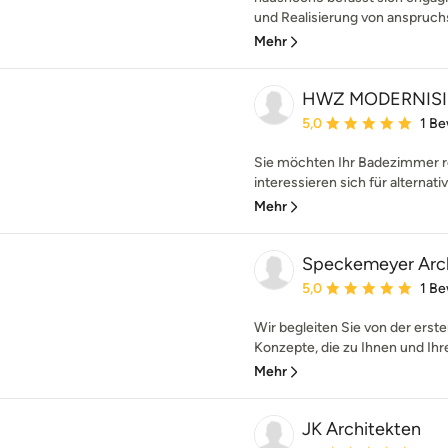
und Realisierung von anspruchs
Mehr
HWZ MODERNISI
Durchschnittliche Bewe
5,0
1 B
Sie möchten Ihr Badezimmer r
interessieren sich für alternati
Mehr
Speckemeyer Arch
Durchschnittliche Bewe
5,0
1 B
Wir begleiten Sie von der erst
Konzepte, die zu Ihnen und Ihr
Mehr
JK Architekten