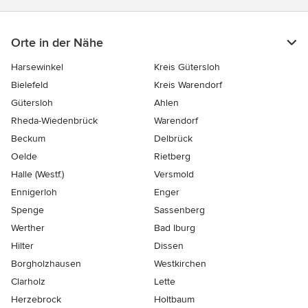
Orte in der Nähe
Harsewinkel
Kreis Gütersloh
Bielefeld
Kreis Warendorf
Gütersloh
Ahlen
Rheda-Wiedenbrück
Warendorf
Beckum
Delbrück
Oelde
Rietberg
Halle (Westf.)
Versmold
Ennigerloh
Enger
Spenge
Sassenberg
Werther
Bad Iburg
Hilter
Dissen
Borgholzhausen
Westkirchen
Clarholz
Lette
Herzebrock
Holtbaum