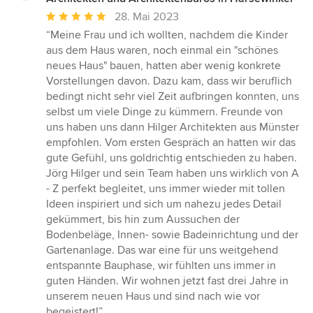
Durchschnittliche
28. Mai 2023
Bewertung:
“Meine Frau und ich wollten, nachdem die Kinder
5
aus dem Haus waren, noch einmal ein "schönes
von
neues Haus" bauen, hatten aber wenig konkrete
5
Vorstellungen davon. Dazu kam, dass wir beruflich
Sternen
bedingt nicht sehr viel Zeit aufbringen konnten, uns
selbst um viele Dinge zu kümmern. Freunde von
uns haben uns dann Hilger Architekten aus Münster
empfohlen. Vom ersten Gespräch an hatten wir das
gute Gefühl, uns goldrichtig entschieden zu haben.
Jörg Hilger und sein Team haben uns wirklich von A
- Z perfekt begleitet, uns immer wieder mit tollen
Ideen inspiriert und sich um nahezu jedes Detail
gekümmert, bis hin zum Aussuchen der
Bodenbeläge, Innen- sowie Badeinrichtung und der
Gartenanlage. Das war eine für uns weitgehend
entspannte Bauphase, wir fühlten uns immer in
guten Händen. Wir wohnen jetzt fast drei Jahre in
unserem neuen Haus und sind nach wie vor
begeistert!”