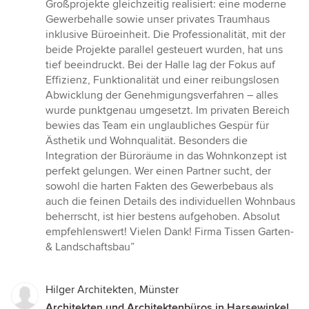
5
Großprojekte gleichzeitig realisiert: eine moderne
von
Gewerbehalle sowie unser privates Traumhaus
5
inklusive Büroeinheit. Die Professionalität, mit der
Sternen
beide Projekte parallel gesteuert wurden, hat uns
tief beeindruckt. Bei der Halle lag der Fokus auf
Effizienz, Funktionalität und einer reibungslosen
Abwicklung der Genehmigungsverfahren – alles
wurde punktgenau umgesetzt. Im privaten Bereich
bewies das Team ein unglaubliches Gespür für
Ästhetik und Wohnqualität. Besonders die
Integration der Büroräume in das Wohnkonzept ist
perfekt gelungen. Wer einen Partner sucht, der
sowohl die harten Fakten des Gewerbebaus als
auch die feinen Details des individuellen Wohnbaus
beherrscht, ist hier bestens aufgehoben. Absolut
empfehlenswert! Vielen Dank! Firma Tissen Garten-
& Landschaftsbau”
Hilger Architekten, Münster
Architekten und Architektenbüros in Harsewinkel