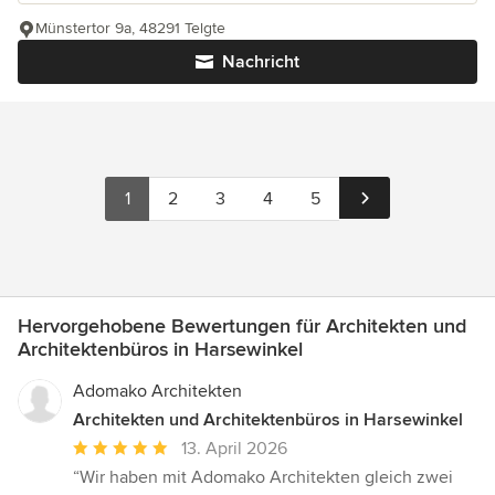
Münstertor 9a, 48291 Telgte
Nachricht
1
2
3
4
5
Hervorgehobene Bewertungen für Architekten und
Architektenbüros in Harsewinkel
Adomako Architekten
Architekten und Architektenbüros in Harsewinkel
Durchschnittliche
13. April 2026
Bewertung:
“Wir haben mit Adomako Architekten gleich zwei