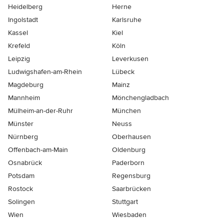
Heidelberg
Herne
Ingolstadt
Karlsruhe
Kassel
Kiel
Krefeld
Köln
Leipzig
Leverkusen
Ludwigshafen-am-Rhein
Lübeck
Magdeburg
Mainz
Mannheim
Mönchen­gladbach
Mülheim-an-der-Ruhr
München
Münster
Neuss
Nürnberg
Oberhausen
Offenbach-am-Main
Oldenburg
Osnabrück
Paderborn
Potsdam
Regensburg
Rostock
Saarbrücken
Solingen
Stuttgart
Wien
Wiesbaden