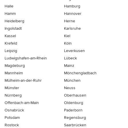
Halle
Hamburg
Hamm
Hannover
Heidelberg
Herne
Ingolstadt
Karlsruhe
Kassel
Kiel
Krefeld
Köln
Leipzig
Leverkusen
Ludwigshafen-am-Rhein
Lübeck
Magdeburg
Mainz
Mannheim
Mönchen­gladbach
Mülheim-an-der-Ruhr
München
Münster
Neuss
Nürnberg
Oberhausen
Offenbach-am-Main
Oldenburg
Osnabrück
Paderborn
Potsdam
Regensburg
Rostock
Saarbrücken