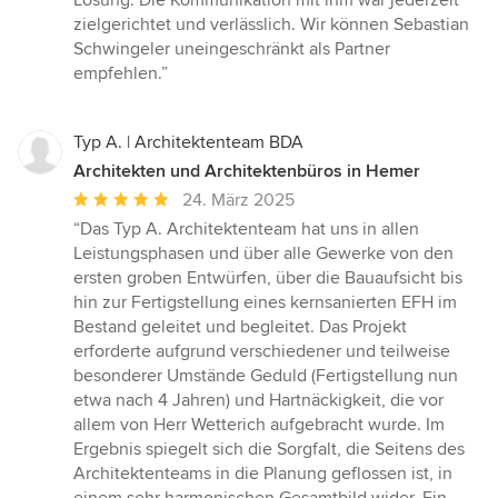
zielgerichtet und verlässlich. Wir können Sebastian
Schwingeler uneingeschränkt als Partner
empfehlen.”
Typ A. | Architektenteam BDA
Architekten und Architektenbüros in Hemer
Durchschnittliche
24. März 2025
Bewertung:
“Das Typ A. Architektenteam hat uns in allen
5
Leistungsphasen und über alle Gewerke von den
von
ersten groben Entwürfen, über die Bauaufsicht bis
5
hin zur Fertigstellung eines kernsanierten EFH im
Sternen
Bestand geleitet und begleitet. Das Projekt
erforderte aufgrund verschiedener und teilweise
besonderer Umstände Geduld (Fertigstellung nun
etwa nach 4 Jahren) und Hartnäckigkeit, die vor
allem von Herr Wetterich aufgebracht wurde. Im
Ergebnis spiegelt sich die Sorgfalt, die Seitens des
Architektenteams in die Planung geflossen ist, in
einem sehr harmonischen Gesamtbild wider. Ein