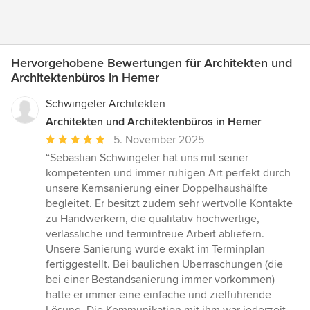
Hervorgehobene Bewertungen für Architekten und
Architektenbüros in Hemer
Schwingeler Architekten
Architekten und Architektenbüros in Hemer
Durchschnittliche
5. November 2025
Bewertung:
“Sebastian Schwingeler hat uns mit seiner
5
kompetenten und immer ruhigen Art perfekt durch
von
unsere Kernsanierung einer Doppelhaushälfte
5
begleitet. Er besitzt zudem sehr wertvolle Kontakte
Sternen
zu Handwerkern, die qualitativ hochwertige,
verlässliche und termintreue Arbeit abliefern.
Unsere Sanierung wurde exakt im Terminplan
fertiggestellt. Bei baulichen Überraschungen (die
bei einer Bestandsanierung immer vorkommen)
hatte er immer eine einfache und zielführende
Lösung. Die Kommunikation mit ihm war jederzeit