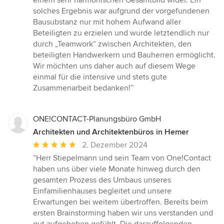
solches Ergebnis war aufgrund der vorgefundenen
Bausubstanz nur mit hohem Aufwand aller
Beteiligten zu erzielen und wurde letztendlich nur
durch „Teamwork“ zwischen Architekten, den
beteiligten Handwerkern und Bauherren ermöglicht.
Wir möchten uns daher auch auf diesem Wege
einmal für die intensive und stets gute
Zusammenarbeit bedanken!”
ONE!CONTACT-Planungsbüro GmbH
Architekten und Architektenbüros in Hemer
Durchschnittliche
2. Dezember 2024
Bewertung:
“Herr Stiepelmann und sein Team von One!Contact
5
haben uns über viele Monate hinweg durch den
von
gesamten Prozess des Umbaus unseres
5
Einfamilienhauses begleitet und unsere
Sternen
Erwartungen bei weitem übertroffen. Bereits beim
ersten Brainstorming haben wir uns verstanden und
gut aufgehoben gefühlt. Die darauffolgenden