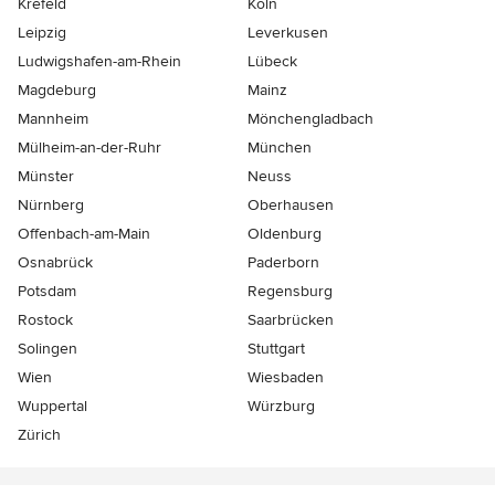
Krefeld
Köln
Leipzig
Leverkusen
Ludwigshafen-am-Rhein
Lübeck
Magdeburg
Mainz
Mannheim
Mönchen­gladbach
Mülheim-an-der-Ruhr
München
Münster
Neuss
Nürnberg
Oberhausen
Offenbach-am-Main
Oldenburg
Osnabrück
Paderborn
Potsdam
Regensburg
Rostock
Saarbrücken
Solingen
Stuttgart
Wien
Wiesbaden
Wuppertal
Würzburg
Zürich