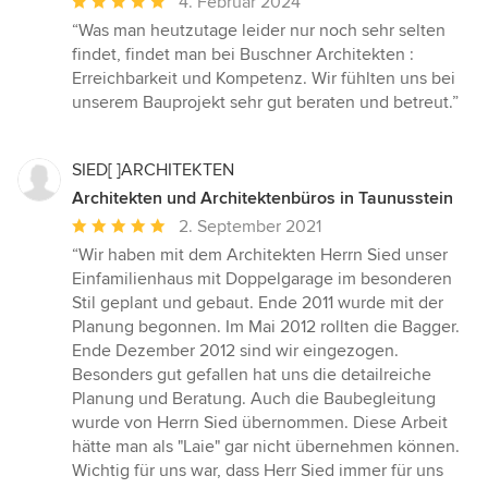
Durchschnittliche
4. Februar 2024
Bewertung:
“Was man heutzutage leider nur noch sehr selten
5
findet, findet man bei Buschner Architekten :
von
Erreichbarkeit und Kompetenz. Wir fühlten uns bei
5
unserem Bauprojekt sehr gut beraten und betreut.”
Sternen
SIED[ ]ARCHITEKTEN
Architekten und Architektenbüros in Taunusstein
Durchschnittliche
2. September 2021
Bewertung:
“Wir haben mit dem Architekten Herrn Sied unser
5
Einfamilienhaus mit Doppelgarage im besonderen
von
Stil geplant und gebaut. Ende 2011 wurde mit der
5
Planung begonnen. Im Mai 2012 rollten die Bagger.
Sternen
Ende Dezember 2012 sind wir eingezogen.
Besonders gut gefallen hat uns die detailreiche
Planung und Beratung. Auch die Baubegleitung
wurde von Herrn Sied übernommen. Diese Arbeit
hätte man als "Laie" gar nicht übernehmen können.
Wichtig für uns war, dass Herr Sied immer für uns