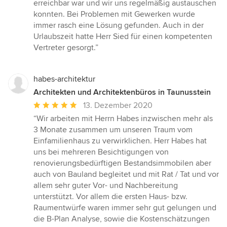
erreichbar war und wir uns regelmäßig austauschen
konnten. Bei Problemen mit Gewerken wurde
immer rasch eine Lösung gefunden. Auch in der
Urlaubszeit hatte Herr Sied für einen kompetenten
Vertreter gesorgt.”
habes-architektur
Architekten und Architektenbüros in Taunusstein
Durchschnittliche
13. Dezember 2020
Bewertung:
“Wir arbeiten mit Herrn Habes inzwischen mehr als
5
3 Monate zusammen um unseren Traum vom
von
Einfamilienhaus zu verwirklichen. Herr Habes hat
5
uns bei mehreren Besichtigungen von
Sternen
renovierungsbedürftigen Bestandsimmobilen aber
auch von Bauland begleitet und mit Rat / Tat und vor
allem sehr guter Vor- und Nachbereitung
unterstützt. Vor allem die ersten Haus- bzw.
Raumentwürfe waren immer sehr gut gelungen und
die B-Plan Analyse, sowie die Kostenschätzungen