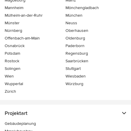
Magdeburg
Mainz
Mannheim
Mönchen­gladbach
Mülheim-an-der-Ruhr
München
Münster
Neuss
Nürnberg
Oberhausen
Offenbach-am-Main
Oldenburg
Osnabrück
Paderborn
Potsdam
Regensburg
Rostock
Saarbrücken
Solingen
Stuttgart
Wien
Wiesbaden
Wuppertal
Würzburg
Zürich
Projektart
Gebäudeplanung