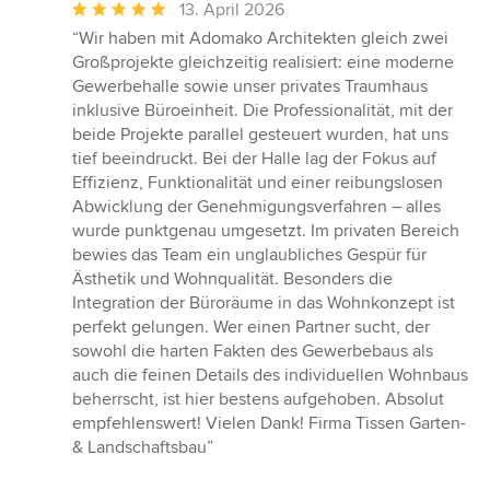
Durchschnittliche
13. April 2026
Bewertung:
“Wir haben mit Adomako Architekten gleich zwei
5
Großprojekte gleichzeitig realisiert: eine moderne
von
Gewerbehalle sowie unser privates Traumhaus
5
inklusive Büroeinheit. Die Professionalität, mit der
Sternen
beide Projekte parallel gesteuert wurden, hat uns
tief beeindruckt. Bei der Halle lag der Fokus auf
Effizienz, Funktionalität und einer reibungslosen
Abwicklung der Genehmigungsverfahren – alles
wurde punktgenau umgesetzt. Im privaten Bereich
bewies das Team ein unglaubliches Gespür für
Ästhetik und Wohnqualität. Besonders die
Integration der Büroräume in das Wohnkonzept ist
perfekt gelungen. Wer einen Partner sucht, der
sowohl die harten Fakten des Gewerbebaus als
auch die feinen Details des individuellen Wohnbaus
beherrscht, ist hier bestens aufgehoben. Absolut
empfehlenswert! Vielen Dank! Firma Tissen Garten-
& Landschaftsbau”