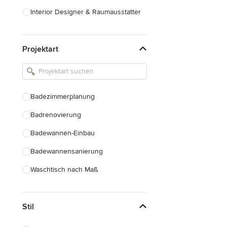
Interior Designer & Raumausstatter
Küchenplanung
Projektart
Landschaftsarchitekten
Armaturen & Sanitärbedarf
Beleuchtung
Badezimmerplanung
Einbauschränke
Badrenovierung
Alle anzeigen
Badewannen-Einbau
Badewannensanierung
Waschtisch nach Maß
Duscheinbau
Stil
Gäste-WC Renovierung
Fugenlose Badezimmer