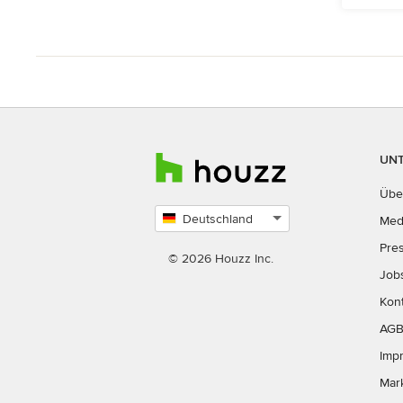
UN
Übe
Deutschland
Med
Land
Pre
auswählen
© 2026 Houzz Inc.
Job
Kon
AG
Imp
Mar