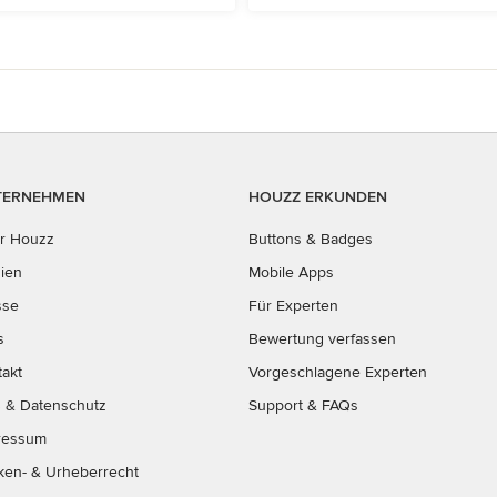
TERNEHMEN
HOUZZ ERKUNDEN
r Houzz
Buttons & Badges
ien
Mobile Apps
sse
Für Experten
s
Bewertung verfassen
takt
Vorgeschlagene Experten
B
&
Datenschutz
Support & FAQs
ressum
ken- & Urheberrecht