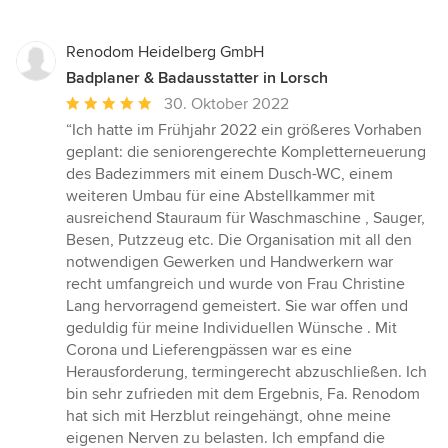
Renodom Heidelberg GmbH
Badplaner & Badausstatter in Lorsch
Durchschnittliche
30. Oktober 2022
Bewertung:
“Ich hatte im Frühjahr 2022 ein größeres Vorhaben
5
geplant: die seniorengerechte Kompletterneuerung
von
des Badezimmers mit einem Dusch-WC, einem
5
weiteren Umbau für eine Abstellkammer mit
Sternen
ausreichend Stauraum für Waschmaschine , Sauger,
Besen, Putzzeug etc. Die Organisation mit all den
notwendigen Gewerken und Handwerkern war
recht umfangreich und wurde von Frau Christine
Lang hervorragend gemeistert. Sie war offen und
geduldig für meine Individuellen Wünsche . Mit
Corona und Lieferengpässen war es eine
Herausforderung, termingerecht abzuschließen. Ich
bin sehr zufrieden mit dem Ergebnis, Fa. Renodom
hat sich mit Herzblut reingehängt, ohne meine
eigenen Nerven zu belasten. Ich empfand die