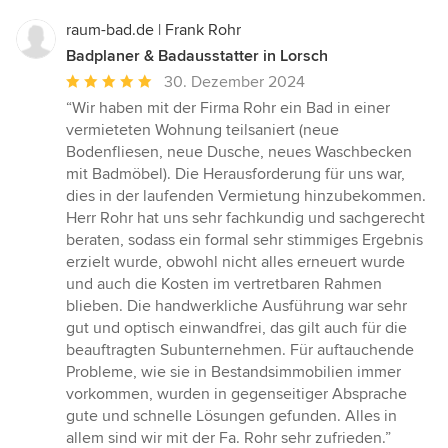
5
Sternen
raum-bad.de | Frank Rohr
Badplaner & Badausstatter in Lorsch
Durchschnittliche
30. Dezember 2024
Bewertung:
“Wir haben mit der Firma Rohr ein Bad in einer
5
vermieteten Wohnung teilsaniert (neue
von
Bodenfliesen, neue Dusche, neues Waschbecken
5
mit Badmöbel). Die Herausforderung für uns war,
Sternen
dies in der laufenden Vermietung hinzubekommen.
Herr Rohr hat uns sehr fachkundig und sachgerecht
beraten, sodass ein formal sehr stimmiges Ergebnis
erzielt wurde, obwohl nicht alles erneuert wurde
und auch die Kosten im vertretbaren Rahmen
blieben. Die handwerkliche Ausführung war sehr
gut und optisch einwandfrei, das gilt auch für die
beauftragten Subunternehmen. Für auftauchende
Probleme, wie sie in Bestandsimmobilien immer
vorkommen, wurden in gegenseitiger Absprache
gute und schnelle Lösungen gefunden. Alles in
allem sind wir mit der Fa. Rohr sehr zufrieden.”