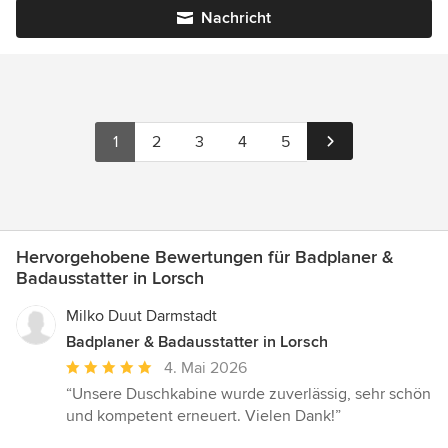
Nachricht
1
2
3
4
5
Hervorgehobene Bewertungen für Badplaner &
Badausstatter in Lorsch
Milko Duut Darmstadt
Badplaner & Badausstatter in Lorsch
Durchschnittliche
4. Mai 2026
Bewertung:
“Unsere Duschkabine wurde zuverlässig, sehr schön
5
und kompetent erneuert. Vielen Dank!”
von