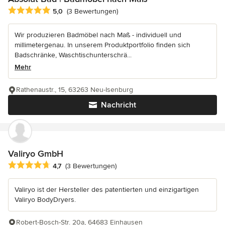
Durchschnittliche Bewertung: 5 von 5 Sternen
5,0
(3 Bewertungen)
Wir produzieren Badmöbel nach Maß - individuell und
millimetergenau. In unserem Produktportfolio finden sich
Badschränke, Waschtischunterschrä...
Mehr
Rathenaustr., 15, 63263 Neu-Isenburg
Nachricht
Valiryo GmbH
Durchschnittliche Bewertung: 4.7 von 5 Sternen
4,7
(3 Bewertungen)
Valiryo ist der Hersteller des patentierten und einzigartigen
Valiryo BodyDryers.
Robert-Bosch-Str. 20a, 64683 Einhausen