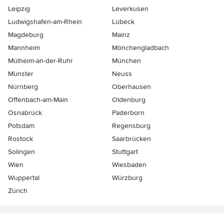
Leipzig
Leverkusen
Ludwigshafen-am-Rhein
Lübeck
Magdeburg
Mainz
Mannheim
Mönchen­gladbach
Mülheim-an-der-Ruhr
München
Münster
Neuss
Nürnberg
Oberhausen
Offenbach-am-Main
Oldenburg
Osnabrück
Paderborn
Potsdam
Regensburg
Rostock
Saarbrücken
Solingen
Stuttgart
Wien
Wiesbaden
Wuppertal
Würzburg
Zürich