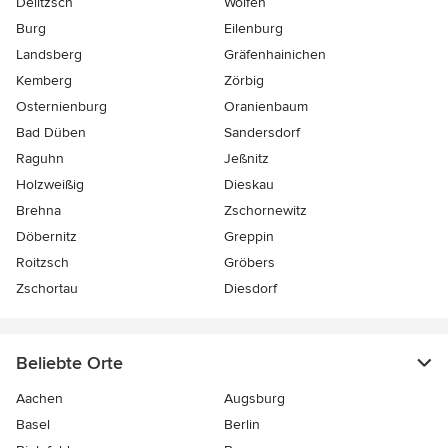
Delitzsch
Wolfen
Burg
Eilenburg
Landsberg
Gräfenhainichen
Kemberg
Zörbig
Osternienburg
Oranienbaum
Bad Düben
Sandersdorf
Raguhn
Jeßnitz
Holzweißig
Dieskau
Brehna
Zschornewitz
Döbernitz
Greppin
Roitzsch
Gröbers
Zschortau
Diesdorf
Beliebte Orte
Aachen
Augsburg
Basel
Berlin