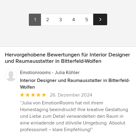
1
2
3
4
5
Hervorgehobene Bewertungen für Interior Designer
und Raumausstatter in Bitterfeld-Wolfen
Emotionrooms - Julia Köhler
Interior Designer und Raumausstatter in Bitterfeld-
Wolfen
Durchschnittliche
26. Dezember 2024
Bewertung:
“Julia von EmotionRooms hat mit ihrem
5
Homestaging beeindruckt! Ihre kreative Gestaltung
von
und Liebe zum Detail verwandelten den Raum in
5
eine einladende und stilvolle Umgebung. Absolut
Sternen
professionell – klare Empfehlung!”