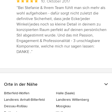
Durchschnittliche
10. Oktober 2017
Bewertung:
“Bei Stefanie & Ihrem Team fühlt man sich mehr als
5
wohl aufgehoben - dafür sorgt nicht zuletzt die
von
definitive Sicherheit, dass jede Ecke/jeder
5
Winkel/jedes noch so kleine Detail in deinem zu
Sternen
konzipierten Raum perfekt auf deinen persönlichen
Stil abgestimmt wurde. Und das mit Passion,
Engagement & Professionalität - 3 unschlagbare
Komponente, welche mich nur sagen lassen:
DANKE .”
Orte in der Nähe
Bitterfeld-Wolfen
Halle (Saale)
Landkreis Anhalt-Bitterfeld
Landkreis Wittenberg
Dessau-Roßlau
Mosigkau