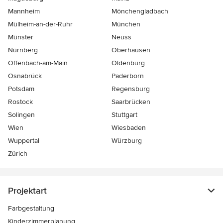
Mannheim
Mönchen­gladbach
Mülheim-an-der-Ruhr
München
Münster
Neuss
Nürnberg
Oberhausen
Offenbach-am-Main
Oldenburg
Osnabrück
Paderborn
Potsdam
Regensburg
Rostock
Saarbrücken
Solingen
Stuttgart
Wien
Wiesbaden
Wuppertal
Würzburg
Zürich
Projektart
Farbgestaltung
Kinderzimmerplanung