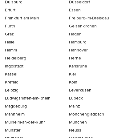
Duisburg
Düsseldorf
Erfurt
Essen
Frankfurt am Main
Freiburg-im-Breisgau
Fürth
Gelsenkirchen
Graz
Hagen
Halle
Hamburg
Hamm
Hannover
Heidelberg
Herne
Ingolstadt
Karlsruhe
Kassel
Kiel
Krefeld
Köln
Leipzig
Leverkusen
Ludwigshafen-am-Rhein
Lübeck
Magdeburg
Mainz
Mannheim
Mönchen­gladbach
Mülheim-an-der-Ruhr
München
Münster
Neuss