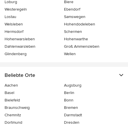
Loburg
Biere
Westeregeln
Ebendorf
Lostau
Samswegen
Welsleben
Hohendodeleben
Hermsdorf
Schermen
Hohenwarsleben
Hohenwarthe
Dahlenwarsleben
Groß Ammensleben
Glindenberg
Wellen
Beliebte Orte
Aachen
Augsburg
Basel
Berlin
Bielefeld
Bonn
Braunschweig
Bremen
Chemnitz
Darmstadt
Dortmund
Dresden