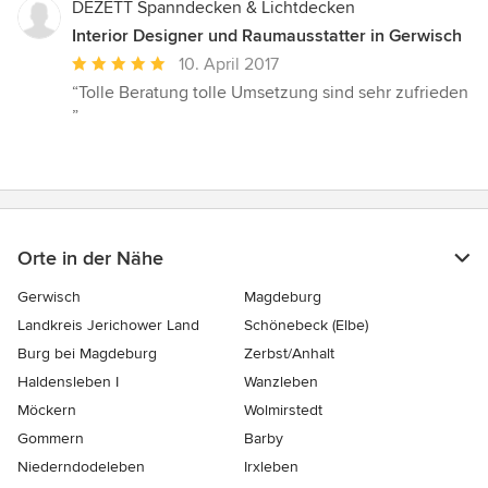
DEZETT Spanndecken & Lichtdecken
Interior Designer und Raumausstatter in Gerwisch
Durchschnittliche
10. April 2017
Bewertung:
“Tolle Beratung tolle Umsetzung sind sehr zufrieden
5
”
von
5
Sternen
Orte in der Nähe
Gerwisch
Magdeburg
Landkreis Jerichower Land
Schönebeck (Elbe)
Burg bei Magdeburg
Zerbst/Anhalt
Haldensleben I
Wanzleben
Möckern
Wolmirstedt
Gommern
Barby
Niederndodeleben
Irxleben