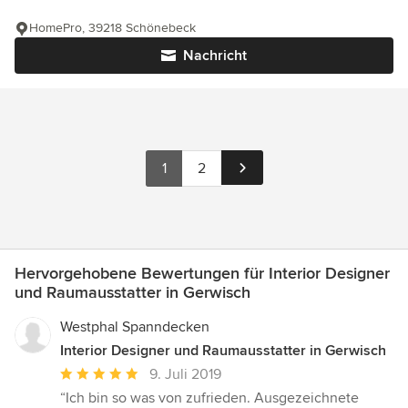
HomePro, 39218 Schönebeck
Nachricht
1
2
Hervorgehobene Bewertungen für Interior Designer
und Raumausstatter in Gerwisch
Westphal Spanndecken
Interior Designer und Raumausstatter in Gerwisch
Durchschnittliche
9. Juli 2019
Bewertung:
“Ich bin so was von zufrieden. Ausgezeichnete