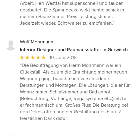
5
Arbeit. Herr Westfal hat super schnell und sauber
von
gearbeitet. Die Spanndecke wirkt richtig schick in
5
meinem Badezimmer. Preis Leistung stimmt.
Sternen
Jederzeit wieder. Echt weiter zu empfehlen.”
Wulf Mohrmann
Interior Designer und Raumausstatter in Gerwisch
Durchschnittliche
10. Juni 2018
Bewertung:
“Die Beauftragung von Herrn Mohrmann war ein
5
Glücksfall. Als es um die Einrichtung meiner neuen
von
Wohnung ging, brauchte ich verschiedene
5
Beratungen und Montagen. Die Lösungen, die er für
Sternen
Wohnzimmer, Schlafzimmer und Bad anbot,
(Beleuchtung, Vorhänge, Regalsysteme etc.)setzte
er fachmännisch um. Großes Plus: Die Beratung bei
den Dekostoffen und der Gestaltung des Flures!
Herzlichen Dank dafür.”