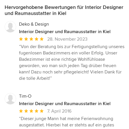
Hervorgehobene Bewertungen für Interior Designer
und Raumausstatter in Kiel
Deko & Design
Interior Designer und Raumausstatter in Kiel
Durchschnittliche
28. November 2023
Bewertung:
“Von der Beratung bis zur Fertigungstellung unseres
5
fugenlosen Badezimmers ein voller Erfolg. Unser
von
Badezimmer ist eine richtige Wohlfühloase
5
geworden, wo man sich jeden Tag drüber freuen
Sternen
kann! Dazu noch sehr pflegeleicht! Vielen Dank für
die tolle Arbeit!”
Tim-O
Interior Designer und Raumausstatter in Kiel
Durchschnittliche
7. April 2016
Bewertung:
“Dieser junge Mann hat meine Ferienwohnung
5
ausgestattet. Hierbei hat er stehts auf ein gutes