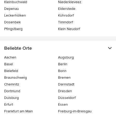
Kleinbuchwald
Niederkleveez
Depenau
Eiderstede
Leckerhölken
Kührsdorf
Dosenbek
Timmdorf
Pfingstberg
Klein Neudorf
Beliebte Orte
Aachen
Augsburg
Basel
Berlin
Bielefeld
Bonn
Braunschweig
Bremen
Chemnitz
Darmstadt
Dortmund
Dresden
Duisburg
Düsseldorf
Erfurt
Essen
Frankfurt am Main
Freiburg-im-Breisgau