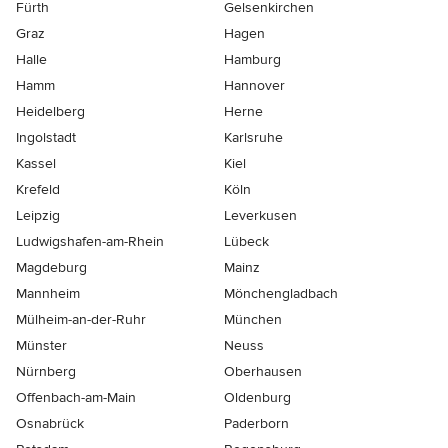
Fürth
Gelsenkirchen
Graz
Hagen
Halle
Hamburg
Hamm
Hannover
Heidelberg
Herne
Ingolstadt
Karlsruhe
Kassel
Kiel
Krefeld
Köln
Leipzig
Leverkusen
Ludwigshafen-am-Rhein
Lübeck
Magdeburg
Mainz
Mannheim
Mönchen­gladbach
Mülheim-an-der-Ruhr
München
Münster
Neuss
Nürnberg
Oberhausen
Offenbach-am-Main
Oldenburg
Osnabrück
Paderborn