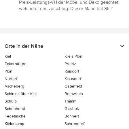
von
Preis-Leistungs-VH der Möbel und Deko geachtet,
5
welche er uns vorschlug. Dieser Mann hat Stil!”
Sternen
Orte in der Nähe
Kiel
Kreis Plön
Eckernförde
Preetz
Plön
Raisdorf
Nortorf
Klausdorf
Ascheberg
Ostenfeld
Schinkel über Kiel
Rethwisch
Schülp
Tramm
Schönhorst
Glasholz
Fegetasche
Bohnert
Kielerkamp
Sahrendorf