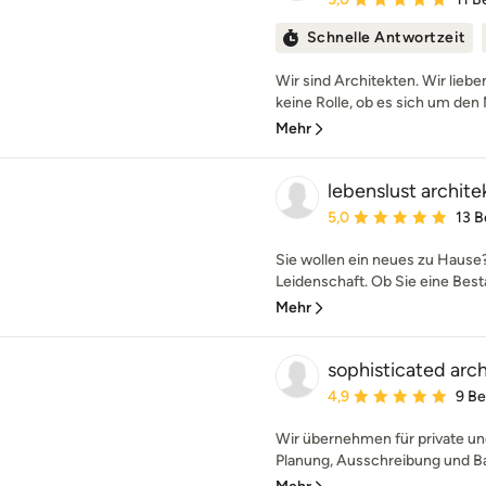
Schnelle Antwortzeit
Wir sind Architekten. Wir liebe
keine Rolle, ob es sich um den 
Mehr
lebenslust archite
Durchschnittliche Bewe
5,0
13 
Sie wollen ein neues zu Hause?
Leidenschaft. Ob Sie eine Best
Mehr
sophisticated arc
Durchschnittliche Bewe
4,9
9 B
Wir übernehmen für private un
Planung, Ausschreibung und Ba