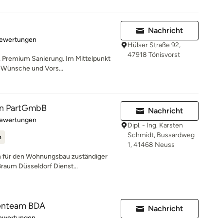
Nachricht
rtung: 5 von 5 Sternen
Bewertungen
Hülser Straße 92,
47918 Tönisvorst
. Premium Sanierung. Im Mittelpunkt
e Wünsche und Vors...
n PartGmbB
Nachricht
rtung: 5 von 5 Sternen
Bewertungen
Dipl. - Ing. Karsten
Schmidt, Bussardweg
n
1, 41468 Neuss
 für den Wohnungsbau zuständiger
ßraum Düsseldorf Dienst...
tenteam BDA
Nachricht
rtung: 5 von 5 Sternen
Bewertungen