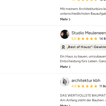
Mit meinem Architekturbüro be
unterschiedlichsten Bauaufgabe
Mehr
Studio Meuleneer
Durchschnittliche Bewe
5,0
14 
„Best of Houzz“-Gewin
Ein Haus zu bauen, umzubauen 
Entscheidung fürs Leben. Ganz g
Mehr
architektur kbh
Durchschnittliche Bewe
4,9
11 
DAS WERTVOLLSTE BAUMATE
Am Anfang steht der Bauherr. A
Mehr