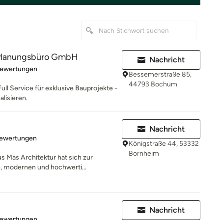
lanungsbüro GmbH
Nachricht
rtung: 5 von 5 Sternen
Bewertungen
Bessemerstraße 85,
44793 Bochum
Full Service für exklusive Bauprojekte -
alisieren.
Nachricht
rtung: 4.9 von 5 Sternen
Bewertungen
Königstraße 44, 53332
Bornheim
s Mäs Architektur hat sich zur
, modernen und hochwerti...
Nachricht
rtung: 4.7 von 5 Sternen
Bewertungen