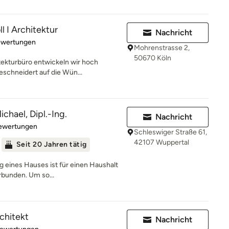
l I Architektur
Nachricht
rtung: 5 von 5 Sternen
ewertungen
Mohrenstrasse 2,
50670 Köln
tekturbüro entwickeln wir hoch
eschneidert auf die Wün...
chael, Dipl.-Ing.
Nachricht
rtung: 4.6 von 5 Sternen
Bewertungen
Schleswiger Straße 61,
42107 Wuppertal
Seit 20 Jahren tätig
g eines Hauses ist für einen Haushalt
rbunden. Um so...
rchitekt
Nachricht
rtung: 4.9 von 5 Sternen