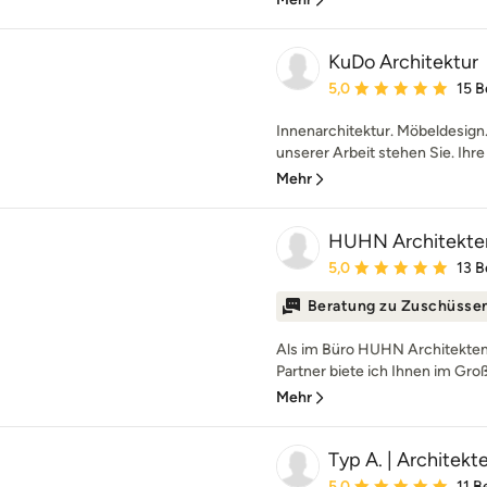
KuDo Architektur
Durchschnittliche Bewe
5,0
15 
Innenarchitektur. Möbeldesign
unserer Arbeit stehen Sie. Ihr
Mehr
HUHN Architekte
Durchschnittliche Bewe
5,0
13 
Beratung zu Zuschüsse
Als im Büro HUHN Architekten
Partner biete ich Ihnen im Gro
Mehr
Typ A. | Architek
Durchschnittliche Bewe
5,0
11 