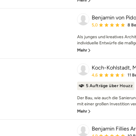
Mehr
Benjamin von Pidol
Durchschnittliche Bewe
5,0
8 B
Als junges und kreatives Archi
individuelle Entwürfe die maßg
Mehr
Koch-Kohlstadt, Mi
Durchschnittliche Bewe
4,6
11 
5 Aufträge über Houzz
Der Bau, wie auch die Sanierun
mit einer großen Investition ve
Mehr
Benjamin Fillies A
Durchschnittliche Bewe