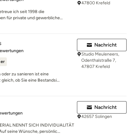
47800 Krefeld
treue ich seit 1998 die
n für private und gewerbliche...
s
Nachricht
rtung: 5 von 5 Sternen
Bewertungen
Studio Meuleneers,
Odenthalstraße 7,
ner
47807 Krefeld
oder zu sanieren ist eine
leich, ob Sie eine Bestandsi...
Nachricht
rtung: 4.9 von 5 Sternen
Bewertungen
42657 Solingen
RIAL NENNT SICH INDIVIDUALITÄT
uf seine Wünsche, persönlic...