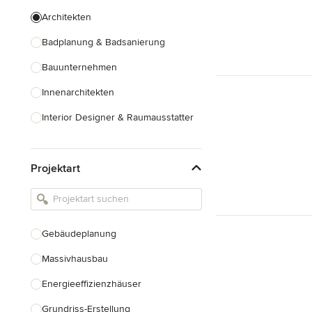
Architekten
Badplanung & Badsanierung
Bauunternehmen
Innenarchitekten
Interior Designer & Raumausstatter
Küchenplanung
Projektart
Landschaftsarchitekten
Armaturen & Sanitärbedarf
Beleuchtung
Gebäudeplanung
Einbauschränke
Massivhausbau
Alle anzeigen
Energieeffizienzhäuser
Grundriss-Erstellung