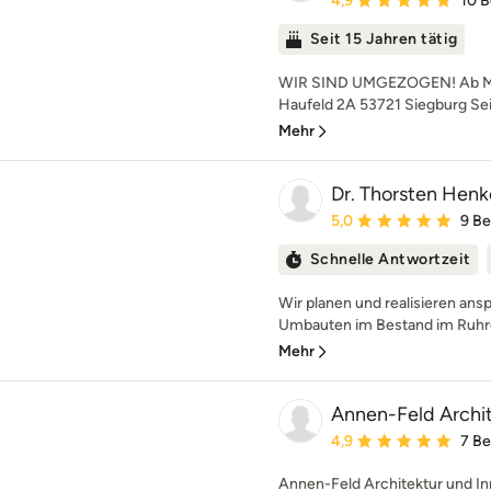
4,9
10 
Seit 15 Jahren tätig
WIR SIND UMGEZOGEN! Ab März
Haufeld 2A 53721 Siegburg Seit
Mehr
Dr. Thorsten Henke
Durchschnittliche Bewe
5,0
9 B
Schnelle Antwortzeit
Wir planen und realisieren an
Umbauten im Bestand im Ruhrge
Mehr
Annen-Feld Archit
Durchschnittliche Bewe
4,9
7 B
Annen-Feld Architektur und In