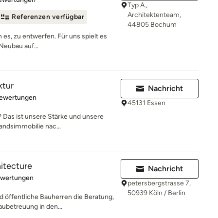
Typ A.,
Architektenteam,
Referenzen verfügbar
44805 Bochum
n es, zu entwerfen. Für uns spielt es
Neubau auf...
ktur
Nachricht
rtung: 5 von 5 Sternen
Bewertungen
45131 Essen
 Das ist unsere Stärke und unsere
andsimmobilie nac...
hitecture
Nachricht
rtung: 4.9 von 5 Sternen
ewertungen
petersbergstrasse 7,
50939 Köln / Berlin
d öffentliche Bauherren die Beratung,
ubetreuung in den...