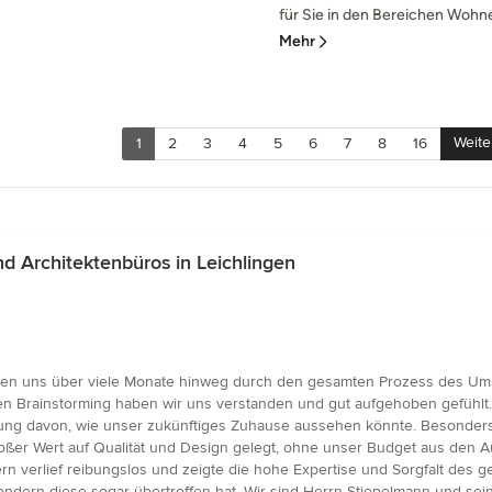
für Sie in den Bereichen Wohne
Mehr
Weite
1
2
3
4
5
6
7
8
16
 Architektenbüros in Leichlingen
ben uns über viele Monate hinweg durch den gesamten Prozess des Umb
en Brainstorming haben wir uns verstanden und gut aufgehoben gefühlt.
lung davon, wie unser zukünftiges Zuhause aussehen könnte. Besonders
oßer Wert auf Qualität und Design gelegt, ohne unser Budget aus den 
rn verlief reibungslos und zeigte die hohe Expertise und Sorgfalt des
sondern diese sogar übertroffen hat. Wir sind Herrn Stiepelmann und s