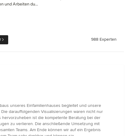
n und Arbeiten du...
r
988 Experten
aus unseres Einfamilienhauses begleitet und unsere
 Die darauffolgenden Visualisierungen waren nicht nur
 hervorzuheben ist die kompetente Beratung bei der
Augen zu verlieren. Die anschließende Umsetzung mit
 gesamten Teams. Am Ende können wir auf ein Ergebnis
einem Team sehr dankbar und können sie