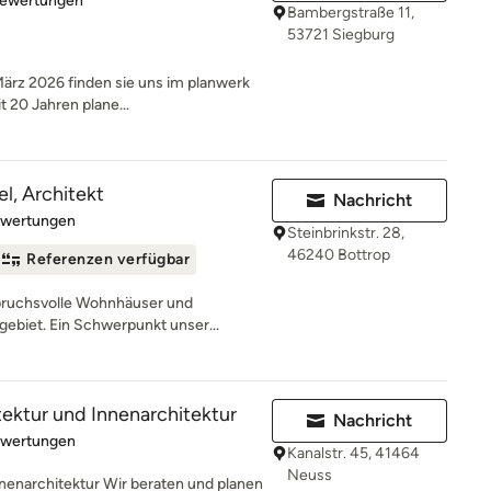
Bewertungen
Bambergstraße 11,
53721 Siegburg
 2026 finden sie uns im planwerk
 20 Jahren plane...
l, Architekt
Nachricht
rtung: 5 von 5 Sternen
ewertungen
Steinbrinkstr. 28,
46240 Bottrop
Referenzen verfügbar
spruchsvolle Wohnhäuser und
biet. Ein Schwerpunkt unser...
ektur und Innenarchitektur
Nachricht
rtung: 4.9 von 5 Sternen
ewertungen
Kanalstr. 45, 41464
Neuss
nenarchitektur Wir beraten und planen