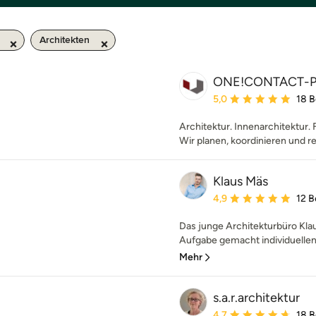
Architekten
ONE!CONTACT-P
Durchschnittliche Bewe
5,0
18 
Architektur. Innenarchitektur. 
Wir planen, koordinieren und re
Klaus Mäs
Durchschnittliche Bewe
4,9
12 
Das junge Architekturbüro Klau
Aufgabe gemacht individuellen
Mehr
s.a.r.architektur
Durchschnittliche Bewe
4,7
18 