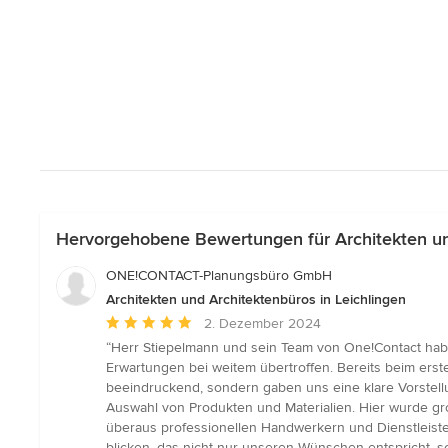
Hervorgehobene Bewertungen für Architekten und
ONE!CONTACT-Planungsbüro GmbH
Architekten und Architektenbüros in Leichlingen
Durchschnittliche
2. Dezember 2024
Bewertung:
“Herr Stiepelmann und sein Team von One!Contact ha
5
Erwartungen bei weitem übertroffen. Bereits beim erst
von
beeindruckend, sondern gaben uns eine klare Vorstel
5
Auswahl von Produkten und Materialien. Hier wurde gr
Sternen
überaus professionellen Handwerkern und Dienstleiste
blicken, das nicht nur unseren Wünschen entspricht, 