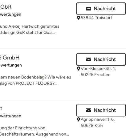
n GbR
Nachricht
rtung: 5 von 5 Sternen
ewertungen
53844 Troisdorf
 und Alexej Hartwich geführtes
design GbR steht für Qual...
S GmbH
Nachricht
rtung: 4.8 von 5 Sternen
ewertungen
Von-Klespe-Str. 1,
50226 Frechen
einem neuen Bodenbelag? Wie wäre es
lag von PROJECT FLOORS?...
t
Nachricht
rtung: 5 von 5 Sternen
ewertungen
Agrippinawerft, 6,
50678 Köln
ung der Einrichtung von
Geschäftsräumen. Ausgehend von...