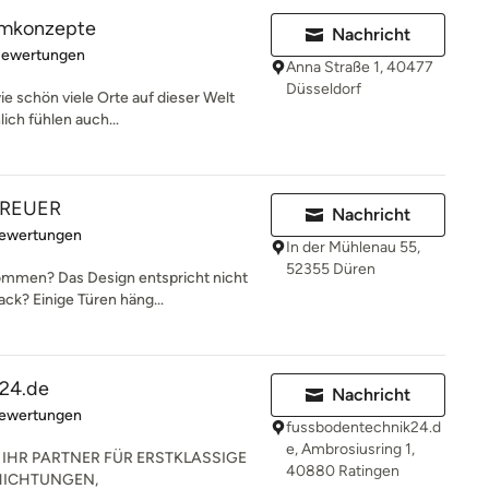
aumkonzepte
Nachricht
rtung: 4.8 von 5 Sternen
Bewertungen
Anna Straße 1, 40477
Düsseldorf
wie schön viele Orte auf dieser Welt
ch fühlen auch...
REUER
Nachricht
rtung: 5 von 5 Sternen
Bewertungen
In der Mühlenau 55,
52355 Düren
ekommen? Das Design entspricht nicht
k? Einige Türen häng...
24.de
Nachricht
rtung: 4.9 von 5 Sternen
Bewertungen
fussbodentechnik24.d
e, Ambrosiusring 1,
IHR PARTNER FÜR ERSTKLASSIGE
40880 Ratingen
HICHTUNGEN,