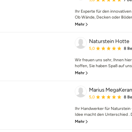
Ihr Experte für den innovativ
Ob Wände, Decken oder Böden –
Mehr
Naturstein Hotte
Durchschnittliche Bewe
5,0
8 B
Wir freuen uns sehr, Ihnen hie
hoffen, Sie haben Spaß auf unse
Mehr
Marius MegaKeram
Durchschnittliche Bewe
5,0
8 B
Ihr Handwerker für Naturstein 
Idee macht den Unterschied . D
Mehr