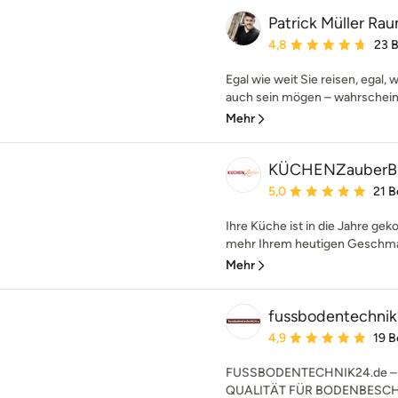
Patrick Müller R
Durchschnittliche Bewe
4,8
23 
Egal wie weit Sie reisen, egal, 
auch sein mögen – wahrscheinli
Mehr
KÜCHENZauberB
Durchschnittliche Bewe
5,0
21 
Ihre Küche ist in die Jahre g
mehr Ihrem heutigen Geschmac
Mehr
fussbodentechnik
Durchschnittliche Bewe
4,9
19 
FUSSBODENTECHNIK24.de – 
QUALITÄT FÜR BODENBESC