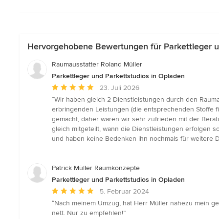
Hervorgehobene Bewertungen für Parkettleger u
Raumausstatter Roland Müller
Parkettleger und Parkettstudios in Opladen
Durchschnittliche
23. Juli 2026
Bewertung:
“Wir haben gleich 2 Dienstleistungen durch den Raumau
5
erbringenden Leistungen (die entsprechenden Stoffe f
von
gemacht, daher waren wir sehr zufrieden mit der Bera
5
gleich mitgeteilt, wann die Dienstleistungen erfolgen
Sternen
und haben keine Bedenken ihn nochmals für weitere D
Patrick Müller Raumkonzepte
Parkettleger und Parkettstudios in Opladen
Durchschnittliche
5. Februar 2024
Bewertung:
“Nach meinem Umzug, hat Herr Müller nahezu mein gesam
5
nett. Nur zu empfehlen!”