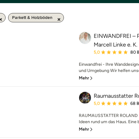
Parkett & Holzböden
EINWANDFREI –
Marcell Linke e. K.
Durchschnittliche Bewe
5,0
80 
Einwandfrei - Ihre Wanddesigne
und Umgebung Wir helfen unse
Mehr
Raumausstatter Ro
Durchschnittliche Bewe
5,0
68 
RAUMAUSSTATTER ROLAND MÜLLE
Ideen rund um das Haus. Eine b
Mehr