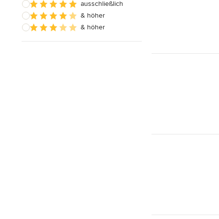
ausschließlich
& höher
& höher