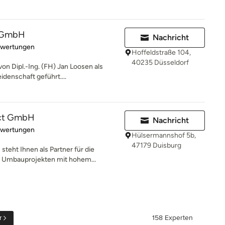
r GmbH
Nachricht
rtung: 4.3 von 5 Sternen
ewertungen
Hoffeldstraße 104,
40235 Düsseldorf
n Dipl.-Ing. (FH) Jan Loosen als
idenschaft geführt....
ect GmbH
Nachricht
rtung: 5 von 5 Sternen
ewertungen
Hülsermannshof 5b,
47179 Duisburg
eht Ihnen als Partner für die
r Umbauprojekten mit hohem...
r
158 Experten