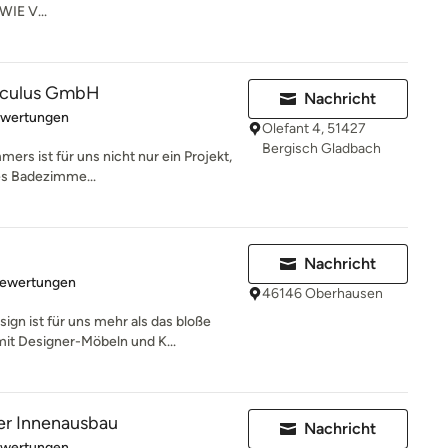
E V...
sculus GmbH
Nachricht
rtung: 4.6 von 5 Sternen
ewertungen
Olefant 4, 51427
Bergisch Gladbach
ers ist für uns nicht nur ein Projekt,
hes Badezimme...
Nachricht
rtung: 5 von 5 Sternen
Bewertungen
46146 Oberhausen
gn ist für uns mehr als das bloße
t Designer-Möbeln und K...
ver Innenausbau
Nachricht
rtung: 5 von 5 Sternen
ewertungen