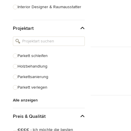
Interior Designer & Raumausstatter
Küchenplanung
Projektart
Landschaftsarchitekten
Armaturen & Sanitärbedarf
Beleuchtung
Parkett schleifen
Einbauschränke
Holzbehandlung
Alle anzeigen
Parkettsanierung
Parkett verlegen
Alle anzeigen
Preis & Qualität
€€€€ - Ich möchte die besten