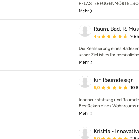
PFLASTERFUGENMÖRTEL SOWI
Mehr
Raum. Bad. R. Mu
Durchschnittliche Bewe
4,6
9 B
Die Realisierung eines Badezimm
unser Ziel ist es Ihr persönlic
Mehr
Kin Raumdesign
Durchschnittliche Bewe
5,0
10 
Innenausstattung und Raumdesi
Bestücken eines Wohnraums mi
Mehr
KrisMa - Innovati
Durchschnittliche Bewe
5,0
7 B