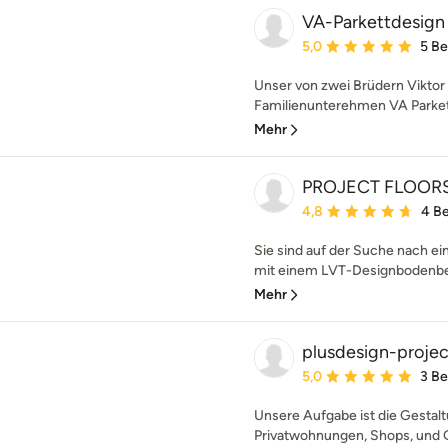
VA-Parkettdesig
Durchschnittliche Bewe
5,0
5 B
Unser von zwei Brüdern Viktor
Familienunterehmen VA Parkett
Mehr
PROJECT FLOOR
Durchschnittliche Bewe
4,8
4 B
Sie sind auf der Suche nach 
mit einem LVT-Designbodenbe
Mehr
plusdesign-projec
Durchschnittliche Bewe
5,0
3 B
Unsere Aufgabe ist die Gestalt
Privatwohnungen, Shops, und 