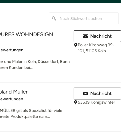
 PURES WOHNDESIGN
Nachricht
Poller Kirchweg 99-
rtung: 5 von 5 Sternen
Bewertungen
101, 51105 Köln
r und Maler in Köln, Düsseldorf, Bonn
ren Kunden bei...
land Müller
Nachricht
rtung: 5 von 5 Sternen
Bewertungen
53639 Königswinter
R gilt als Spezialist für viele
reite Produktpalette nam...