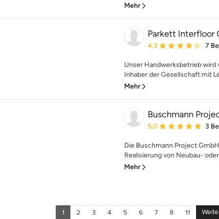
Mehr
Parkett Interfloo
Durchschnittliche Bewe
4,3
7 B
Unser Handwerksbetrieb wird vo
Inhaber der Gesellschaft mit Le
Mehr
Buschmann Proj
Durchschnittliche Bewe
5,0
3 B
Die Buschmann Project GmbH st
Realisierung von Neubau- ode
Mehr
Weite
1
2
3
4
5
6
7
8
11