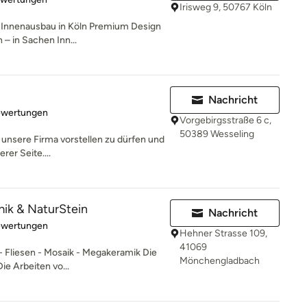
Irisweg 9, 50767 Köln
en Innenausbau in Köln Premium Design
 in Sachen Inn...
Nachricht
rtung: 5 von 5 Sternen
ewertungen
Vorgebirgsstraße 6 c,
50389 Wesseling
r unsere Firma vorstellen zu dürfen und
rer Seite....
ik & NaturStein
Nachricht
rtung: 5 von 5 Sternen
ewertungen
Hehner Strasse 109,
41069
- Fliesen - Mosaik - Megakeramik Die
Mönchengladbach
ie Arbeiten vo...