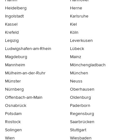
Heidelberg
Herne
Ingolstadt
Karlsruhe
Kassel
Kiel
Krefeld
Köln
Leipzig
Leverkusen
Ludwigshafen-am-Rhein
Lübeck
Magdeburg
Mainz
Mannheim
Mönchen­gladbach
Mülheim-an-der-Ruhr
München
Münster
Neuss
Nürnberg
Oberhausen
Offenbach-am-Main
Oldenburg
Osnabrück
Paderborn
Potsdam
Regensburg
Rostock
Saarbrücken
Solingen
Stuttgart
Wien
Wiesbaden