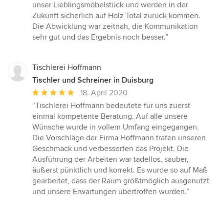
Sternen
unser Lieblingsmöbelstück und werden in der
Zukunft sicherlich auf Holz Total zurück kommen.
Die Abwicklung war zeitnah, die Kommunikation
sehr gut und das Ergebnis noch besser.”
Tischlerei Hoffmann
Tischler und Schreiner in Duisburg
Durchschnittliche
18. April 2020
Bewertung:
“Tischlerei Hoffmann bedeutete für uns zuerst
5
einmal kompetente Beratung. Auf alle unsere
von
Wünsche wurde in vollem Umfang eingegangen.
5
Die Vorschläge der Firma Hoffmann trafen unseren
Sternen
Geschmack und verbesserten das Projekt. Die
Ausführung der Arbeiten war tadellos, sauber,
äußerst pünktlich und korrekt. Es wurde so auf Maß
gearbeitet, dass der Raum größtmöglich ausgenutzt
und unsere Erwartungen übertroffen wurden.”