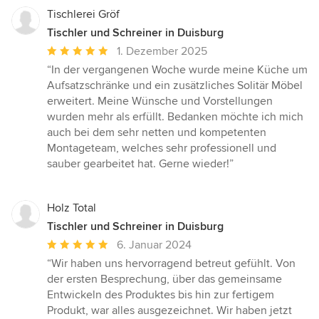
Tischlerei Gröf
Tischler und Schreiner in Duisburg
Durchschnittliche
1. Dezember 2025
Bewertung:
“In der vergangenen Woche wurde meine Küche um
5
Aufsatzschränke und ein zusätzliches Solitär Möbel
von
erweitert. Meine Wünsche und Vorstellungen
5
wurden mehr als erfüllt. Bedanken möchte ich mich
Sternen
auch bei dem sehr netten und kompetenten
Montageteam, welches sehr professionell und
sauber gearbeitet hat. Gerne wieder!”
Holz Total
Tischler und Schreiner in Duisburg
Durchschnittliche
6. Januar 2024
Bewertung:
“Wir haben uns hervorragend betreut gefühlt. Von
5
der ersten Besprechung, über das gemeinsame
von
Entwickeln des Produktes bis hin zur fertigem
5
Produkt, war alles ausgezeichnet. Wir haben jetzt