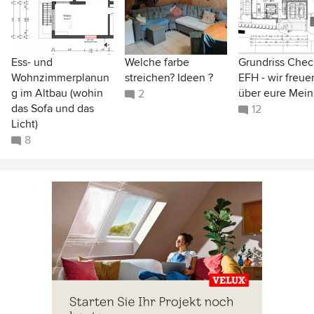
Ess- und
Welche farbe
Grundriss Chec
Wohnzimmerplanun
streichen? Ideen ?
EFH - wir freue
g im Altbau (wohin
über eure Mei
2
das Sofa und das
12
Licht)
8