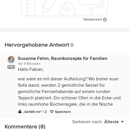
Gesponsert
Hervorgehobene Antwort
Susanne Fehm, Raumkonzepte für Familien
Vor 9 Monaten
PRO
Hallo Fabian,
wie wäre es mit dieser Aufteilung? Wo bisher euer
Sofa stand, werden 2 gemütliche Sessel für
gemütliche Fernsehabende auf einem runden
Teppich platziert. Ein schöner Ofen in die Ecke und
links raumhohe Bücherregale, die in die Nische
eingebaut werden. Euer Sofa inkl. Teppich wandert
„Gefällt mir“ | 2
Speichern
in den großen Raum vor dem Fenster.
Sortieren nach:
Älteste
Den Teppich unter dem Esstisch würde ich
Kommentare (8)