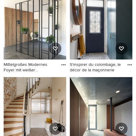
Eingang mit Stauraum, grauer
Eingang mit beiger
Wandfarbe, weißem Boden,
Wandfarbe, grauem Boden,
freigelegten Dachbalken,
Ziegelwänden,
Keramikboden und Haustür
Keramikboden, Doppeltür
aus Glas in Angers
und dunkler Holzhaustür in
Sonstige
Mittelgroßes Modernes
S'inspirer du colombage, le
Foyer mit weißer
décor de la maçonnerie
Wandfarbe,
Mittelgroßes Modernes
Kleines Modernes Foyer mit
Foyer mit weißer Wandfarbe,
weißer Wandfarbe,
Keramikboden und grauem
Keramikboden, blauer
Boden in Toulouse
Haustür und grauem Boden
in Paris