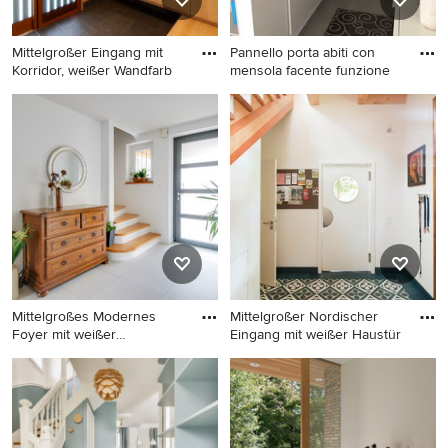
Mittelgroßer Eingang mit
Pannello porta abiti con
Korridor, weißer Wandfarb
mensola facente funzione
Mittelgroßer Eingang mit
Kleines Modernes Foyer mit
Korridor, weißer Wandfarbe,
weißer Wandfarbe,
Keramikboden, Schiebetür,
Keramikboden und grauem
brauner Haustür, grauem
Boden in Sonstige
Boden und Tapetenwänden
in Fukuoka
Mittelgroßes Modernes
Mittelgroßer Nordischer
Foyer mit weißer
Eingang mit weißer Haustür
Wandfarbe,
Mittelgroßes Modernes
Mittelgroßer Nordischer
Foyer mit weißer Wandfarbe,
Eingang mit weißer Haustür,
Keramikboden, Einzeltür,
Korridor, weißer Wandfarbe,
grauer Haustür und beigem
Einzeltür und Keramikboden