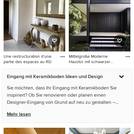
Keramikboden, Einzeltür,
Keramikboden und grauem
weißer Haustür, grauem
Boden in Montpellier
Boden, freigelegten
Dachbalken und
Tapetenwänden in Rennes
Une restructuration d'une
Mittelgroße Moderne
partie des espaces au RD
Haustür mit schwarzer
Wandfarb
Großer Klassischer Eingang
Mittelgroße Moderne
Eingang mit Keramikboden Ideen und Design
mit weißer Wandfarbe,
Haustür mit schwarzer
Keramikboden und weißem
Wandfarbe, Keramikboden,
Sie möchten, dass Ihr Eingang mit Keramikboden Sie
Boden in Paris
Einzeltür, schwarzer Haustür
inspiriert? Ob Sie renovieren oder planen einen
und weißem Boden in
Designer-Eingang von Grund auf neu zu gestalten –
Montpellier
Houzz hat 2.275 Bilder der besten Designer,
Mehr lesen
Inneneinrichter und Architekten dieses Landes, unter
anderem von 株式会社 ZACC建築工房 und INTO
DESIGN. Sehen Sie sich Fotos in vielen verschiedenen