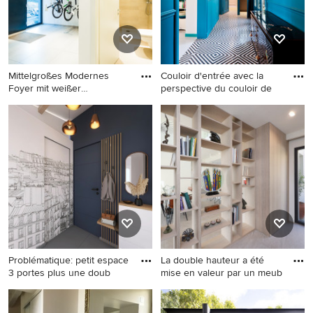
Mittelgroßes Modernes
Couloir d'entrée avec la
Foyer mit weißer
perspective du couloir de
Wandfarbe,
Mittelgroßes Modernes
Mittelgroßer Eklektischer
Foyer mit weißer Wandfarbe,
Eingang mit Korridor, blauer
Keramikboden, Einzeltür und
Wandfarbe, Doppeltür,
schwarzer Haustür in
schwarzem Boden und
Frankfurt am Main
Keramikboden in Paris
Problématique: petit espace
La double hauteur a été
3 portes plus une doub
mise en valeur par un meub
Kleines Modernes Foyer mit
Mittelgroßes Modernes
blauer Wandfarbe,
Foyer mit weißer Wandfarbe,