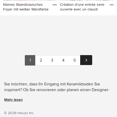
Kleines Skandinavisches
Création d'une entrée semi
Foyer mit weißer Wandfarbe
ouverte avec un claustr
Kleines Skandinavisches
Kleines Nordisches Foyer mit
Foyer mit weißer Wandfarbe,
Keramikboden, Einzeltür und
Keramikboden, Einzeltür,
buntem Boden in Paris
weißer Haustür und beigem
Boden in Lyon
1
2
3
4
5
Sie möchten, dass Ihr Eingang mit Keramikboden Sie
inspiriert? Ob Sie renovieren oder planen einen Designer-
Eingang von Grund auf neu zu gestalten – Houzz hat 2.275
Mehr lesen
Bilder der besten Designer, Inneneinrichter und
Architekten dieses Landes, unter anderem von Müllers
Büro und Architetto Matteo Dall'Asta. Sehen Sie sich Fotos
© 2026 Houzz Inc.