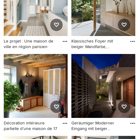
Boden in Straßburg
in Berlin
Le projet : Une maison de
Klassisches Foyer mit
ville en région parisien
beiger Wandfarbe,
Keramikbod
Kleiner Skandinavischer
Klassisches Foyer mit beiger
Eingang mit Korridor, blauer
Wandfarbe, Keramikboden,
Wandfarbe, Keramikboden,
Einzeltür, heller Holzhaustür
Einzeltür, weißer Haustür,
und grauem Boden in
buntem Boden und
Sonstige
vertäfelten Wänden in Paris
Décoration intérieure
Geräumiger Moderner
partielle d’une maison de 17
Eingang mit beiger
Wandfarbe,
Mittelgroßer Country
Geräumiger Moderner