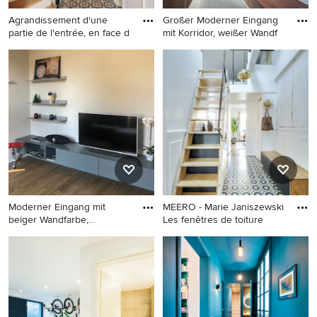
Agrandissement d'une
Großer Moderner Eingang
partie de l'entrée, en face d
mit Korridor, weißer Wandf
Mittelgroßer Klassischer
Großer Moderner Eingang
Eingang mit Korridor, beiger
mit Korridor, weißer
Wandfarbe, Keramikboden,
Wandfarbe, Keramikboden,
Doppeltür und buntem
Einzeltür, schwarzer Haustür
Boden in Paris
und grauem Boden
Moderner Eingang mit
MEERO - Marie Janiszewski
beiger Wandfarbe,
Les fenêtres de toiture
Keramikbode
Moderner Eingang mit beiger
Mittelgroßes Modernes
Wandfarbe, Keramikboden
Foyer mit weißer Wandfarbe
und beigem Boden in
und Keramikboden in Paris
Bologna