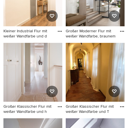
Kleiner Industrial Flur mit
Großer Moderner Flur mit
weißer Wandfarbe und d
weißer Wandfarbe, braunem
Kleiner Industrial Flur mit
Großer Moderner Flur mit
weißer Wandfarbe und
weißer Wandfarbe, braunem
dunklem Holzboden in
Holzboden, braunem Boden
Barcelona
und Wandpaneelen in
Barcelona
Großer Klassischer Flur mit
Großer Klassischer Flur mit
weißer Wandfarbe und h
weißer Wandfarbe und T
Großer Klassischer Flur mit
Großer Klassischer Flur mit
weißer Wandfarbe und
weißer Wandfarbe und