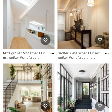
mit weißer Wandfarbe,
Flur mit weißer Wandfarbe,
Betonboden und grauem
braunem Holzboden,
Boden in Neapel
braunem Boden und
freigelegten Dachbalken in
Madrid
Mittelgroßer Moderner Flur
Großer Klassischer Flur mit
mit weißer Wandfarbe un
weißer Wandfarbe und d
Mittelgroßer Moderner Flur
Großer Klassischer Flur mit
mit weißer Wandfarbe und
weißer Wandfarbe und
hellem Holzboden in
dunklem Holzboden in Paris
Düsseldorf