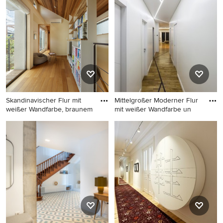
wenn Sie ein Flur-Design entdeckt haben, das Sie
inspiriert, speichern Sie das Foto in einem Ideenbuch
oder kontaktieren Sie den Experten, dessen Design-
Ideen Sie sich auch für Ihr Zuhause vorstellen können.
Entdecken Sie in unserer Fotogalerie schöne Flur-Ideen
und finden Sie heraus, warum Houzz die beste Erfahrung
bietet, wenn es um die Renovierung oder das Einrichten
von Haus und Wohnung geht.
Skandinavischer Flur mit
Mittelgroßer Moderner Flur
weißer Wandfarbe, braunem
mit weißer Wandfarbe un
Skandinavischer Flur mit
Mittelgroßer Moderner Flur
weißer Wandfarbe, braunem
mit weißer Wandfarbe und
Holzboden und braunem
braunem Holzboden in
Boden in Tokio
Neapel