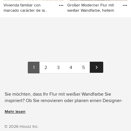
Vivienda familiar con
Großer Moderner Flur mit
marcado carácter de la
weißer Wandfarbe, hellem
arqui
Großer Stilmix Flur mit
Großer Moderner Flur mit
weißer Wandfarbe,
weißer Wandfarbe, hellem
Keramikboden und blauem
Holzboden und beigem
Boden in Sonstige
Boden in Hamburg
1
2
3
4
5
Sie möchten, dass Ihr Flur mit weißer Wandfarbe Sie
inspiriert? Ob Sie renovieren oder planen einen Designer-
Flur von Grund auf neu zu gestalten – Houzz hat 8.947
Mehr lesen
Bilder der besten Designer, Inneneinrichter und
Architekten dieses Landes, unter anderem von Olivier
Chabaud Architecte - Paris & Luberon und Mutinati Officina
© 2026 Houzz Inc.