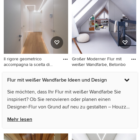
hellem Holzboden in
Terrakottaboden in Rom
München
Il rigore geometrico
Großer Moderner Flur mit
accompagna la scelta di
weißer Wandfarbe, Betonbo
tagli
Mittelgroßer Moderner Flur
Großer Moderner Flur mit
Flur mit weißer Wandfarbe Ideen und Design
mit weißer Wandfarbe und
weißer Wandfarbe,
hellem Holzboden in Mailand
Betonboden und grauem
Sie möchten, dass Ihr Flur mit weißer Wandfarbe Sie
Boden in Sonstige
inspiriert? Ob Sie renovieren oder planen einen
Designer-Flur von Grund auf neu zu gestalten – Houzz
hat 8.947 Bilder der besten Designer, Inneneinrichter und
Mehr lesen
Architekten dieses Landes, unter anderem von Mutinati
Officina d'Interni und Anice Architettura. Sehen Sie sich
Fotos in vielen verschiedenen Farben und Stilen an –