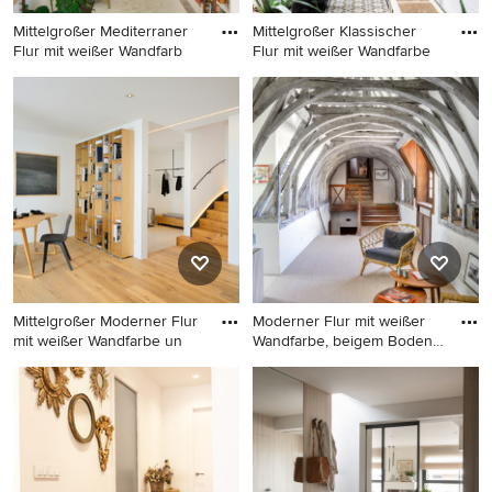
Mittelgroßer Mediterraner
Mittelgroßer Klassischer
Flur mit weißer Wandfarb
Flur mit weißer Wandfarbe
Mittelgroßer Mediterraner
Mittelgroßer Klassischer Flur
Flur mit weißer Wandfarbe,
mit weißer Wandfarbe,
braunem Holzboden,
Terrakottaboden,
braunem Boden und
Kassettendecke und
freigelegten Dachbalken in
Wandpaneelen in Angers
Barcelona
Mittelgroßer Moderner Flur
Moderner Flur mit weißer
mit weißer Wandfarbe un
Wandfarbe, beigem Boden
u
Mittelgroßer Moderner Flur
Moderner Flur mit weißer
mit weißer Wandfarbe und
Wandfarbe, beigem Boden
braunem Holzboden in
und freigelegten Dachbalken
Sonstige
in Sonstige