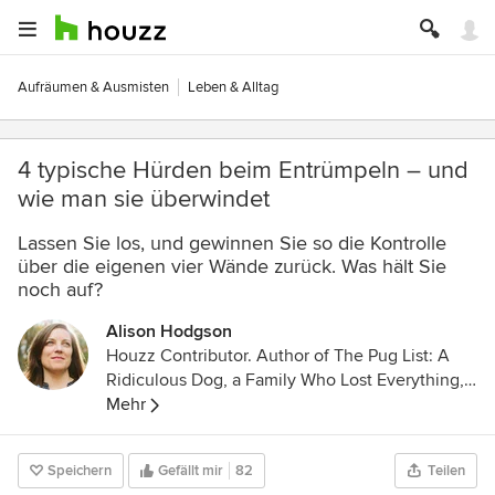
Aufräumen & Ausmisten
Leben & Alltag
4 typische Hürden beim Entrümpeln – und
wie man sie überwindet
Lassen Sie los, und gewinnen Sie so die Kontrolle
über die eigenen vier Wände zurück. Was hält Sie
noch auf?
Alison Hodgson
Houzz Contributor. Author of The Pug List: A
Ridiculous Dog, a Family Who Lost Everything,
and How They All Found Their Way Home
Mehr
http://alisonhodgson.net
Speichern
Gefällt mir
82
Teilen