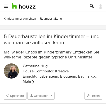
Kinderzimmer einrichten
Raumgestaltung
5 Dauerbaustellen im Kinderzimmer – und
wie man sie auflösen kann
Mal wieder Chaos im Kinderzimmer? Entdecken Sie
wirksame Rezepte gegen typische Unruhestifter
Catherine Hug
Houzz-Contributor. Kreative
Einrichtungsberaterin. Bloggerin, Baumarkt-
Stammkundin und DIY-Expertin. Mutter zweier
Mehr
Töchter und stolze Besitzerin eines sehr alten
Wohnwagens mit Vorliebe für Schlichtes,
Speichern
Gefällt mir
7
Teilen
Schönes und Skandinavien.