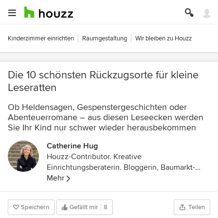
Kinderzimmer einrichten
Raumgestaltung
Wir bleiben zu Houzz
Die 10 schönsten Rückzugsorte für kleine
Leseratten
Ob Heldensagen, Gespenstergeschichten oder
Abenteuerromane – aus diesen Leseecken werden
Sie Ihr Kind nur schwer wieder herausbekommen
Catherine Hug
Houzz-Contributor. Kreative
Einrichtungsberaterin. Bloggerin, Baumarkt-
Stammkundin und DIY-Expertin. Mutter zweier
Mehr
Töchter und stolze Besitzerin eines sehr alten
Wohnwagens mit Vorliebe für Schlichtes,
Speichern
Gefällt mir
8
Teilen
Schönes und Skandinavien.