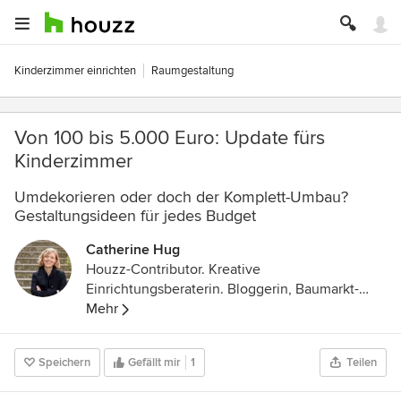
Kinderzimmer einrichten
Raumgestaltung
Von 100 bis 5.000 Euro: Update fürs
Kinderzimmer
Umdekorieren oder doch der Komplett-Umbau?
Gestaltungsideen für jedes Budget
Catherine Hug
Houzz-Contributor. Kreative
Einrichtungsberaterin. Bloggerin, Baumarkt-
Stammkundin und DIY-Expertin. Mutter zweier
Mehr
Töchter und stolze Besitzerin eines sehr alten
Wohnwagens mit Vorliebe für Schlichtes,
Speichern
Gefällt mir
1
Teilen
Schönes und Skandinavien.