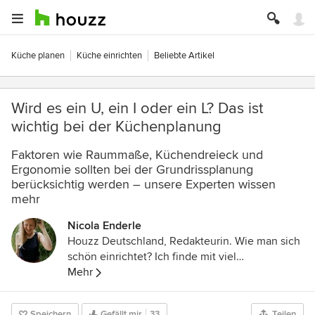
Küche planen
Küche einrichten
Beliebte Artikel
Wird es ein U, ein I oder ein L? Das ist
wichtig bei der Küchenplanung
Faktoren wie Raummaße, Küchendreieck und
Ergonomie sollten bei der Grundrissplanung
berücksichtig werden – unsere Experten wissen
mehr
Nicola Enderle
Houzz Deutschland, Redakteurin. Wie man sich
schön einrichtet? Ich finde mit viel
Persönlichkeit und eigenem Stil, der kann auch
Mehr
gerne schräg sein. Meinem eigenen bin ich auf
der Spur – in unserem Houzz-Magazin helfen
Speichern
Gefällt mir
33
Teilen