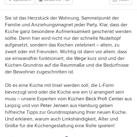
wir Ihnen Ihren zu finden, zeigen spannende
Projekte und blicken durch Schlüssellöcher.
Haben Sie ein schönes Zuhause? Erzählen Sie
Sie ist das Herzstück der Wohnung, Sammelpunkt der
mir davon!
Familie und Anziehungsmagnet jeder Party. Klar, dass der
Küche ganz besondere Aufmerksamkeit geschenkt werden
sollte. Denn hier wird nicht nur der schnelle Nudeltopf
aufgesetzt, sondern das Kochen zelebriert – allein, zu
zweit oder mit Freunden.
Wichtig ist dann vor allem, dass
sie einwandfrei funktioniert, die Wege kurz sind und der
Küchen-Grundriss auf die Raummaße und die Bedürfnisse
der Bewohner zugeschnitten ist.
Ob es eine Küche mit Insel werden soll, die L-Form
bevorzugt wird oder die Küche wie ein U arrangiert sein
muss – unsere Experten vom
Küchen Beck Profi Center
aus
Leipzig und von
Peter Jensen
aus Hamburg geben
hilfreiche Tipps zur Grundrissplanung Ihrer neuen Küche.
Und erklären, warum auch Linkshändigkeit, Alter und
Größe für die Küchengestaltung eine Rolle spielen!