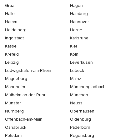
Graz
Hagen
Halle
Hamburg
Hamm
Hannover
Heidelberg
Herne
Ingolstadt
Karlsruhe
Kassel
Kiel
Krefeld
Köln
Leipzig
Leverkusen
Ludwigshafen-am-Rhein
Lübeck
Magdeburg
Mainz
Mannheim
Mönchen­gladbach
Mülheim-an-der-Ruhr
München
Münster
Neuss
Nürnberg
Oberhausen
Offenbach-am-Main
Oldenburg
Osnabrück
Paderborn
Potsdam
Regensburg