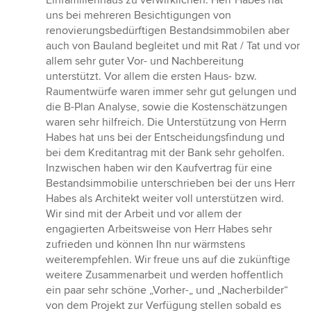
Einfamilienhaus zu verwirklichen. Herr Habes hat
5
uns bei mehreren Besichtigungen von
Sternen
renovierungsbedürftigen Bestandsimmobilen aber
auch von Bauland begleitet und mit Rat / Tat und vor
allem sehr guter Vor- und Nachbereitung
unterstützt. Vor allem die ersten Haus- bzw.
Raumentwürfe waren immer sehr gut gelungen und
die B-Plan Analyse, sowie die Kostenschätzungen
waren sehr hilfreich. Die Unterstützung von Herrn
Habes hat uns bei der Entscheidungsfindung und
bei dem Kreditantrag mit der Bank sehr geholfen.
Inzwischen haben wir den Kaufvertrag für eine
Bestandsimmobilie unterschrieben bei der uns Herr
Habes als Architekt weiter voll unterstützen wird.
Wir sind mit der Arbeit und vor allem der
engagierten Arbeitsweise von Herr Habes sehr
zufrieden und können Ihn nur wärmstens
weiterempfehlen. Wir freue uns auf die zukünftige
weitere Zusammenarbeit und werden hoffentlich
ein paar sehr schöne „Vorher-„ und „Nacherbilder“
von dem Projekt zur Verfügung stellen sobald es