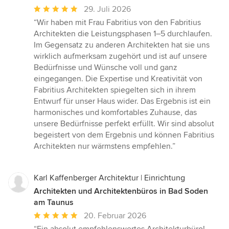
Durchschnittliche
29. Juli 2026
Bewertung:
“Wir haben mit Frau Fabritius von den Fabritius
5
Architekten die Leistungsphasen 1–5 durchlaufen.
von
Im Gegensatz zu anderen Architekten hat sie uns
5
wirklich aufmerksam zugehört und ist auf unsere
Sternen
Bedürfnisse und Wünsche voll und ganz
eingegangen. Die Expertise und Kreativität von
Fabritius Architekten spiegelten sich in ihrem
Entwurf für unser Haus wider. Das Ergebnis ist ein
harmonisches und komfortables Zuhause, das
unsere Bedürfnisse perfekt erfüllt. Wir sind absolut
begeistert von dem Ergebnis und können Fabritius
Architekten nur wärmstens empfehlen.”
Karl Kaffenberger Architektur | Einrichtung
Architekten und Architektenbüros in Bad Soden
am Taunus
Durchschnittliche
20. Februar 2026
Bewertung: