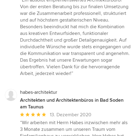
“Ein absolut empfehlenswertes Architekturbüro!
5
Von der ersten Beratung bis zur finalen Umsetzung
von
war die Zusammenarbeit professionell, strukturiert
5
und auf höchstem gestalterischen Niveau.
Sternen
Besonders beeindruckt hat mich die Kombination
aus kreativen Entwurfsideen, funktionaler
Durchdachtheit und großer Detailgenauigkeit. Auf
individuelle Wünsche wurde stets eingegangen und
die Kommunikation war transparent und angenehm.
Das Ergebnis hat unsere Erwartungen sogar
übertroffen. Vielen Dank für die hervorragende
Arbeit, jederzeit wieder!”
habes-architektur
Architekten und Architektenbüros in Bad Soden
am Taunus
Durchschnittliche
13. Dezember 2020
Bewertung:
“Wir arbeiten mit Herrn Habes inzwischen mehr als
5
3 Monate zusammen um unseren Traum vom
von