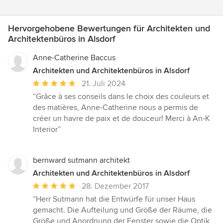
Hervorgehobene Bewertungen für Architekten und
Architektenbüros in Alsdorf
Anne-Catherine Baccus
Architekten und Architektenbüros in Alsdorf
Durchschnittliche
21. Juli 2024
Bewertung:
“Grâce à ses conseils dans le choix des couleurs et
5
des matières, Anne-Catherine nous a permis de
von
créer un havre de paix et de douceur! Merci à An-K
5
Interior”
Sternen
bernward sutmann architekt
Architekten und Architektenbüros in Alsdorf
Durchschnittliche
28. Dezember 2017
Bewertung:
“Herr Sutmann hat die Entwürfe für unser Haus
5
gemacht. Die Aufteilung und Größe der Räume, die
von
Größe und Anordnung der Fenster sowie die Optik