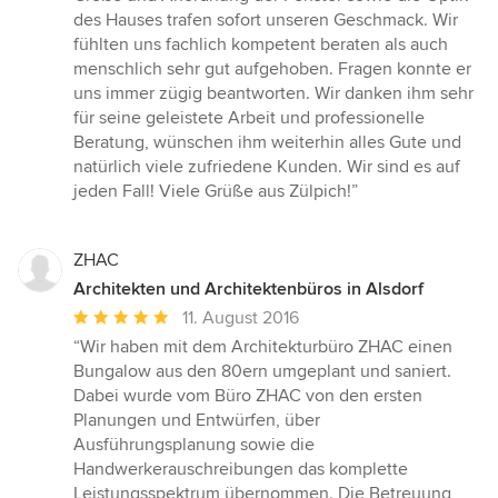
5
des Hauses trafen sofort unseren Geschmack. Wir
Sternen
fühlten uns fachlich kompetent beraten als auch
menschlich sehr gut aufgehoben. Fragen konnte er
uns immer zügig beantworten. Wir danken ihm sehr
für seine geleistete Arbeit und professionelle
Beratung, wünschen ihm weiterhin alles Gute und
natürlich viele zufriedene Kunden. Wir sind es auf
jeden Fall! Viele Grüße aus Zülpich!”
ZHAC
Architekten und Architektenbüros in Alsdorf
Durchschnittliche
11. August 2016
Bewertung:
“Wir haben mit dem Architekturbüro ZHAC einen
5
Bungalow aus den 80ern umgeplant und saniert.
von
Dabei wurde vom Büro ZHAC von den ersten
5
Planungen und Entwürfen, über
Sternen
Ausführungsplanung sowie die
Handwerkerauschreibungen das komplette
Leistungsspektrum übernommen. Die Betreuung