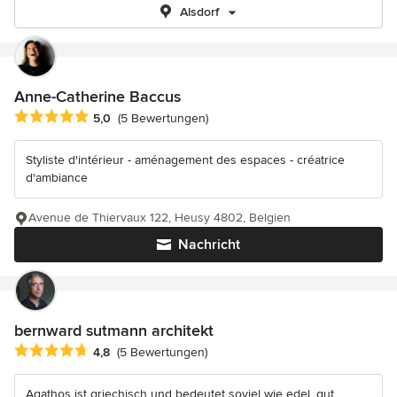
Alsdorf
Anne-Catherine Baccus
Durchschnittliche Bewertung: 5 von 5 Sternen
5,0
(5 Bewertungen)
Styliste d'intérieur - aménagement des espaces - créatrice
d'ambiance
Avenue de Thiervaux 122, Heusy 4802, Belgien
Nachricht
bernward sutmann architekt
Durchschnittliche Bewertung: 4.8 von 5 Sternen
4,8
(5 Bewertungen)
Agathos ist griechisch und bedeutet soviel wie edel, gut,