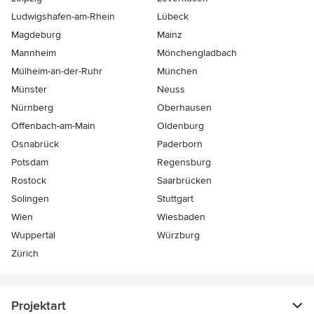
Ludwigshafen-am-Rhein
Lübeck
Magdeburg
Mainz
Mannheim
Mönchen­gladbach
Mülheim-an-der-Ruhr
München
Münster
Neuss
Nürnberg
Oberhausen
Offenbach-am-Main
Oldenburg
Osnabrück
Paderborn
Potsdam
Regensburg
Rostock
Saarbrücken
Solingen
Stuttgart
Wien
Wiesbaden
Wuppertal
Würzburg
Zürich
Projektart