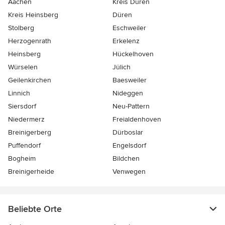
Aachen
Kreis Düren
Kreis Heinsberg
Düren
Stolberg
Eschweiler
Herzogenrath
Erkelenz
Heinsberg
Hückelhoven
Würselen
Jülich
Geilenkirchen
Baesweiler
Linnich
Nideggen
Siersdorf
Neu-Pattern
Niedermerz
Freialdenhoven
Breinigerberg
Dürboslar
Puffendorf
Engelsdorf
Bogheim
Bildchen
Breinigerheide
Venwegen
Beliebte Orte