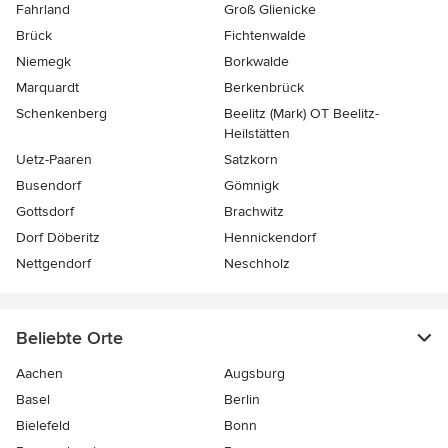
Fahrland
Groß Glienicke
Brück
Fichtenwalde
Niemegk
Borkwalde
Marquardt
Berkenbrück
Schenkenberg
Beelitz (Mark) OT Beelitz-
Heilstätten
Uetz-Paaren
Satzkorn
Busendorf
Gömnigk
Gottsdorf
Brachwitz
Dorf Döberitz
Hennickendorf
Nettgendorf
Neschholz
Beliebte Orte
Aachen
Augsburg
Basel
Berlin
Bielefeld
Bonn