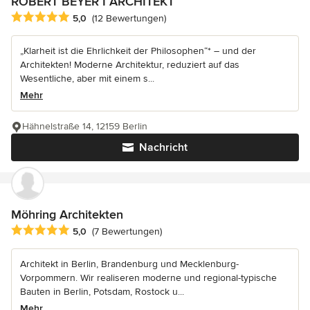
ROBERT BEYER I ARCHITEKT
Durchschnittliche Bewertung: 5 von 5 Sternen
5,0
(12 Bewertungen)
„Klarheit ist die Ehrlichkeit der Philosophen“* – und der
Architekten! Moderne Architektur, reduziert auf das
Wesentliche, aber mit einem s...
Mehr
Hähnelstraße 14, 12159 Berlin
Nachricht
Möhring Architekten
Durchschnittliche Bewertung: 5 von 5 Sternen
5,0
(7 Bewertungen)
Architekt in Berlin, Brandenburg und Mecklenburg-
Vorpommern. Wir realiseren moderne und regional-typische
Bauten in Berlin, Potsdam, Rostock u...
Mehr