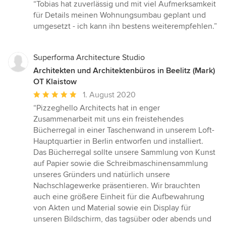
Bewertung:
“Tobias hat zuverlässig und mit viel Aufmerksamkeit
5
für Details meinen Wohnungsumbau geplant und
von
umgesetzt - ich kann ihn bestens weiterempfehlen.”
5
Sternen
Superforma Architecture Studio
Architekten und Architektenbüros in Beelitz (Mark)
OT Klaistow
Durchschnittliche
1. August 2020
Bewertung:
“Pizzeghello Architects hat in enger
5
Zusammenarbeit mit uns ein freistehendes
von
Bücherregal in einer Taschenwand in unserem Loft-
5
Hauptquartier in Berlin entworfen und installiert.
Sternen
Das Bücherregal sollte unsere Sammlung von Kunst
auf Papier sowie die Schreibmaschinensammlung
unseres Gründers und natürlich unsere
Nachschlagewerke präsentieren. Wir brauchten
auch eine größere Einheit für die Aufbewahrung
von Akten und Material sowie ein Display für
unseren Bildschirm, das tagsüber oder abends und