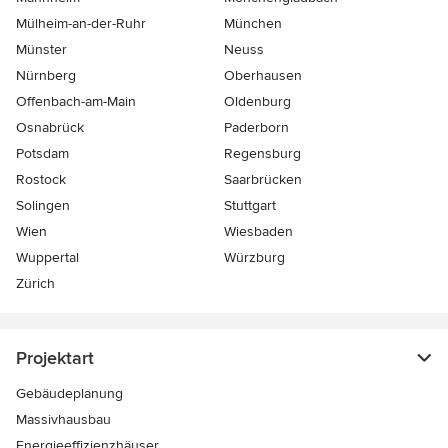
Mülheim-an-der-Ruhr
München
Münster
Neuss
Nürnberg
Oberhausen
Offenbach-am-Main
Oldenburg
Osnabrück
Paderborn
Potsdam
Regensburg
Rostock
Saarbrücken
Solingen
Stuttgart
Wien
Wiesbaden
Wuppertal
Würzburg
Zürich
Projektart
Gebäudeplanung
Massivhausbau
Energieeffizienzhäuser