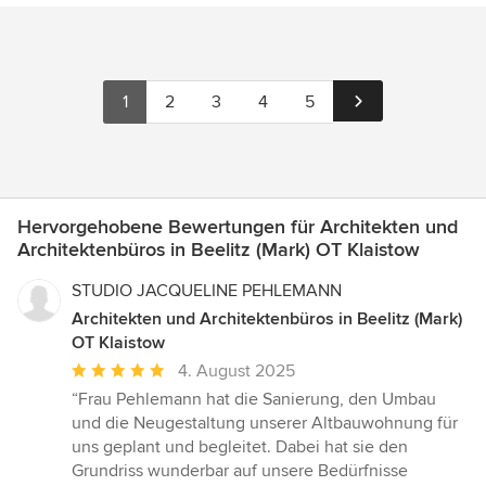
1
2
3
4
5
Hervorgehobene Bewertungen für Architekten und
Architektenbüros in Beelitz (Mark) OT Klaistow
STUDIO JACQUELINE PEHLEMANN
Architekten und Architektenbüros in Beelitz (Mark)
OT Klaistow
Durchschnittliche
4. August 2025
Bewertung:
“Frau Pehlemann hat die Sanierung, den Umbau
5
und die Neugestaltung unserer Altbauwohnung für
von
uns geplant und begleitet. Dabei hat sie den
5
Grundriss wunderbar auf unsere Bedürfnisse