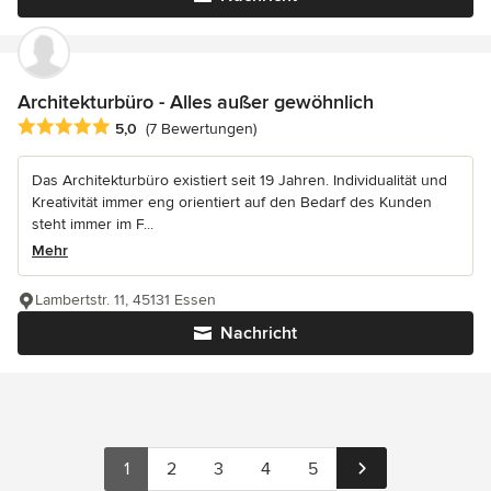
Architekturbüro - Alles außer gewöhnlich
Durchschnittliche Bewertung: 5 von 5 Sternen
5,0
(7 Bewertungen)
Das Architekturbüro existiert seit 19 Jahren. Individualität und
Kreativität immer eng orientiert auf den Bedarf des Kunden
steht immer im F...
Mehr
Lambertstr. 11, 45131 Essen
Nachricht
1
2
3
4
5