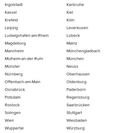
Ingolstadt
Karlsruhe
Kassel
Kiel
Krefeld
Köln
Leipzig
Leverkusen
Ludwigshafen-am-Rhein
Lübeck
Magdeburg
Mainz
Mannheim
Mönchen­gladbach
Mülheim-an-der-Ruhr
München
Münster
Neuss
Nürnberg
Oberhausen
Offenbach-am-Main
Oldenburg
Osnabrück
Paderborn
Potsdam
Regensburg
Rostock
Saarbrücken
Solingen
Stuttgart
Wien
Wiesbaden
Wuppertal
Würzburg