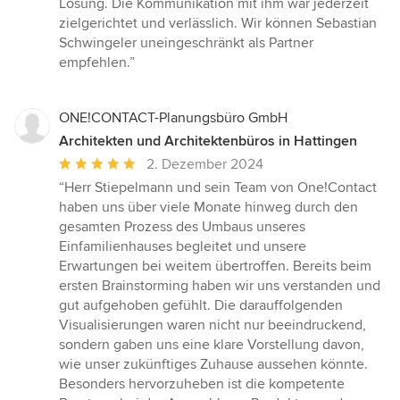
Lösung. Die Kommunikation mit ihm war jederzeit
zielgerichtet und verlässlich. Wir können Sebastian
Schwingeler uneingeschränkt als Partner
empfehlen.”
ONE!CONTACT-Planungsbüro GmbH
Architekten und Architektenbüros in Hattingen
Durchschnittliche
2. Dezember 2024
Bewertung:
“Herr Stiepelmann und sein Team von One!Contact
5
haben uns über viele Monate hinweg durch den
von
gesamten Prozess des Umbaus unseres
5
Einfamilienhauses begleitet und unsere
Sternen
Erwartungen bei weitem übertroffen. Bereits beim
ersten Brainstorming haben wir uns verstanden und
gut aufgehoben gefühlt. Die darauffolgenden
Visualisierungen waren nicht nur beeindruckend,
sondern gaben uns eine klare Vorstellung davon,
wie unser zukünftiges Zuhause aussehen könnte.
Besonders hervorzuheben ist die kompetente