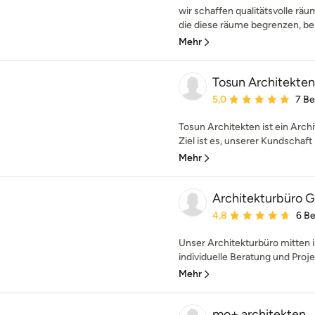
wir schaffen qualitätsvolle räu
die diese räume begrenzen, ber
Mehr
Tosun Architekten
Durchschnittliche Bewe
5,0
7 B
Tosun Architekten ist ein Arc
Ziel ist es, unserer Kundschaft i
Mehr
Architekturbüro 
Durchschnittliche Bewe
4,8
6 B
Unser Architekturbüro mitten 
individuelle Beratung und Proje
Mehr
mo+ architekten