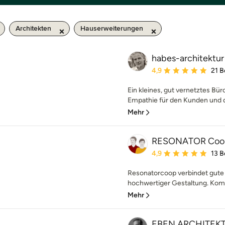
Architekten
Hauserweiterungen
habes-architektur
Durchschnittliche Bewe
4,9
21 
Ein kleines, gut vernetztes Bü
Empathie für den Kunden und 
Mehr
RESONATOR Coop 
Durchschnittliche Bewe
4,9
13 
Resonatorcoop verbindet gute 
hochwertiger Gestaltung. Komp
Mehr
EBEN ARCHITEK