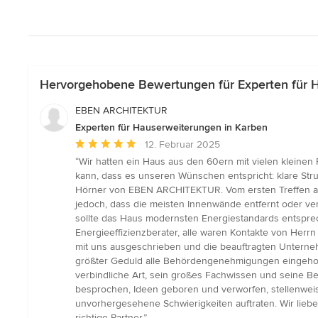
Hervorgehobene Bewertungen für Experten für 
EBEN ARCHITEKTUR
Experten für Hauserweiterungen in Karben
Durchschnittliche
12. Februar 2025
Bewertung:
“Wir hatten ein Haus aus den 60ern mit vielen kleine
5
kann, dass es unseren Wünschen entspricht: klare Str
von
Hörner von EBEN ARCHITEKTUR. Vom ersten Treffen an
5
jedoch, dass die meisten Innenwände entfernt oder ve
Sternen
sollte das Haus modernsten Energiestandards entspre
Energieeffizienzberater, alle waren Kontakte von Her
mit uns ausgeschrieben und die beauftragten Unterneh
größter Geduld alle Behördengenehmigungen eingeholt, 
verbindliche Art, sein großes Fachwissen und seine B
besprochen, Ideen geboren und verworfen, stellenwei
unvorhergesehene Schwierigkeiten auftraten. Wir lieb
richtige Partner.”