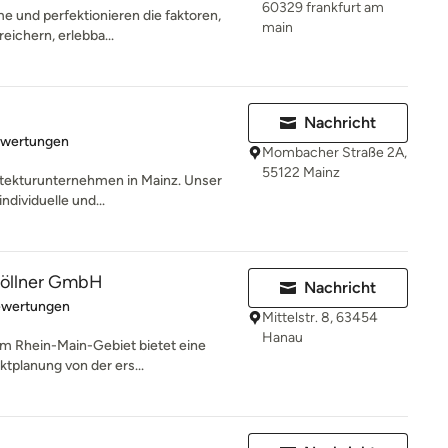
60329 frankfurt am
me und perfektionieren die faktoren,
main
eichern, erlebba...
Nachricht
rtung: 5 von 5 Sternen
ewertungen
Mombacher Straße 2A,
55122 Mainz
hitekturunternehmen in Mainz. Unser
ndividuelle und...
Göllner GmbH
Nachricht
rtung: 4.8 von 5 Sternen
ewertungen
Mittelstr. 8, 63454
Hanau
im Rhein-Main-Gebiet bietet eine
ktplanung von der ers...