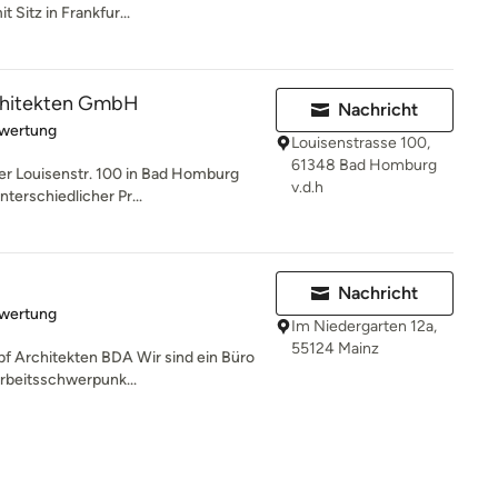
 Sitz in Frankfur...
chitekten GmbH
Nachricht
rtung: 5 von 5 Sternen
ewertung
Louisenstrasse 100,
61348 Bad Homburg
er Louisenstr. 100 in Bad Homburg
v.d.h
nterschiedlicher Pr...
Nachricht
rtung: 5 von 5 Sternen
ewertung
Im Niedergarten 12a,
55124 Mainz
 Architekten BDA Wir sind ein Büro
Arbeitsschwerpunk...