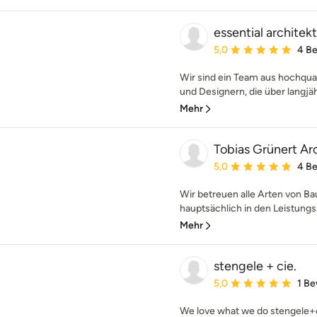
essential architek
Durchschnittliche Bewe
5,0
4 B
Wir sind ein Team aus hochqual
und Designern, die über langjäh
Mehr
Tobias Grünert Ar
Durchschnittliche Bewe
5,0
4 B
Wir betreuen alle Arten von B
hauptsächlich in den Leistungsp
Mehr
stengele + cie.
Durchschnittliche Bewe
5,0
1 B
We love what we do stengele+cie