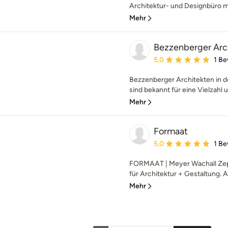
Architektur- und Designbüro mit
Mehr
Bezzenberger Ar
Durchschnittliche Bewe
5,0
1 B
Bezzenberger Architekten in d
sind bekannt für eine Vielzahl u
Mehr
Formaat
Durchschnittliche Bewe
5,0
1 B
FORMAAT | Meyer Wachall Zepf
für Architektur + Gestaltung. 
Mehr