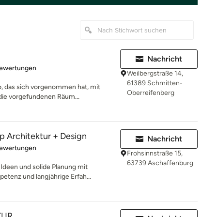
Nachricht
rtung: 4.9 von 5 Sternen
Bewertungen
Weilbergstraße 14,
61389 Schmitten-
ro, das sich vorgenommen hat, mit
Oberreifenberg
die vorgefundenen Räum...
Architektur + Design
Nachricht
rtung: 4.9 von 5 Sternen
Bewertungen
Frohsinnstraße 15,
63739 Aschaffenburg
Ideen und solide Planung mit
etenz und langjährige Erfah...
TUR