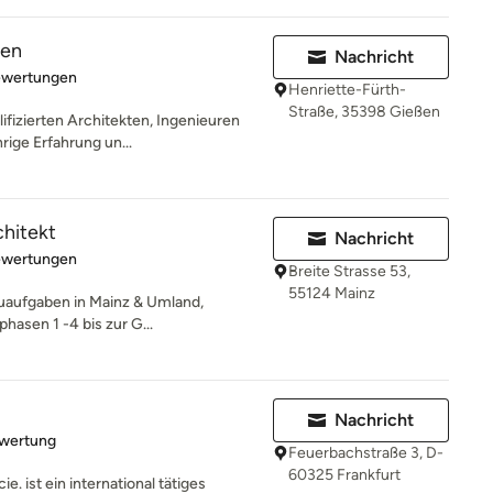
ten
Nachricht
rtung: 5 von 5 Sternen
ewertungen
Henriette-Fürth-
Straße, 35398 Gießen
ifizierten Architekten, Ingenieuren
rige Erfahrung un...
chitekt
Nachricht
rtung: 5 von 5 Sternen
ewertungen
Breite Strasse 53,
55124 Mainz
auaufgaben in Mainz & Umland,
hasen 1 -4 bis zur G...
Nachricht
rtung: 5 von 5 Sternen
ewertung
Feuerbachstraße 3, D-
60325 Frankfurt
. ist ein international tätiges