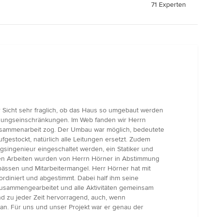
71 Experten
 Sicht sehr fraglich, ob das Haus so umgebaut werden
wegungseinschränkungen. Im Web fanden wir Herrn
usammenarbeit zog. Der Umbau war möglich, bedeutete
estockt, natürlich alle Leitungen ersetzt. Zudem
ingenieur eingeschaltet werden, ein Statiker und
eren Arbeiten wurden von Herrn Hörner in Abstimmung
ässen und Mitarbeitermangel. Herr Hörner hat mit
rdiniert und abgestimmt. Dabei half ihm seine
zusammengearbeitet und alle Aktivitäten gemeinsam
 zu jeder Zeit hervorragend, auch, wenn
an. Für uns und unser Projekt war er genau der