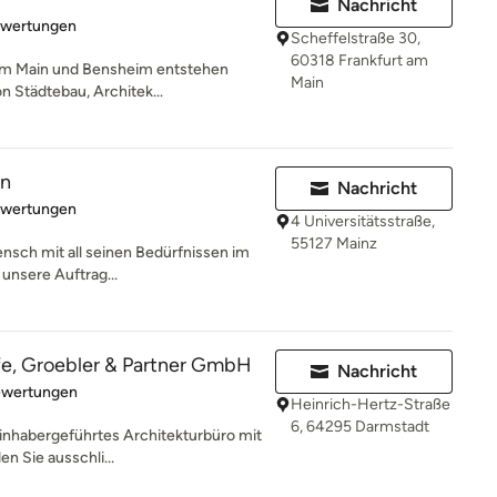
Nachricht
rtung: 5 von 5 Sternen
ewertungen
Scheffelstraße 30,
60318 Frankfurt am
 am Main und Bensheim entstehen
Main
on Städtebau, Architek...
en
Nachricht
rtung: 5 von 5 Sternen
ewertungen
4 Universitätsstraße,
55127 Mainz
ensch mit all seinen Bedürfnissen im
 unsere Auftrag...
fe, Groebler & Partner GmbH
Nachricht
rtung: 5 von 5 Sternen
ewertungen
Heinrich-Hertz-Straße
6, 64295 Darmstadt
 inhabergeführtes Architekturbüro mit
n Sie ausschli...