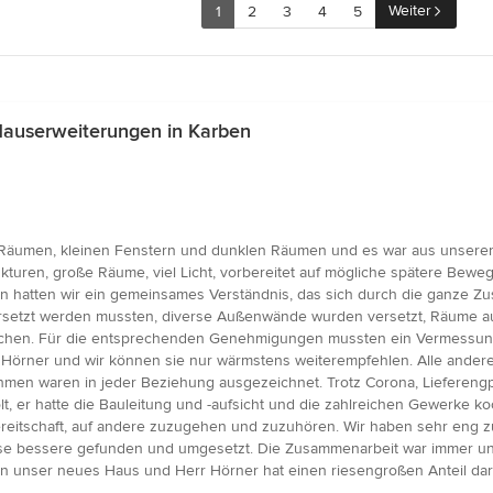
Weiter
1
2
3
4
5
Hauserweiterungen in Karben
n Räumen, kleinen Fenstern und dunklen Räumen und es war aus unserer
ukturen, große Räume, viel Licht, vorbereitet auf mögliche spätere Be
 hatten wir ein gemeinsames Verständnis, das sich durch die ganze Z
rsetzt werden mussten, diverse Außenwände wurden versetzt, Räume aufg
chen. Für die entsprechenden Genehmigungen mussten ein Vermessungs
rn Hörner und wir können sie nur wärmstens weiterempfehlen. Alle and
men waren in jeder Beziehung ausgezeichnet. Trotz Corona, Lieferengp
er hatte die Bauleitung und -aufsicht und die zahlreichen Gewerke koo
ereitschaft, auf andere zuzugehen und zuzuhören. Wir haben sehr eng 
se bessere gefunden und umgesetzt. Die Zusammenarbeit war immer und
en unser neues Haus und Herr Hörner hat einen riesengroßen Anteil dar