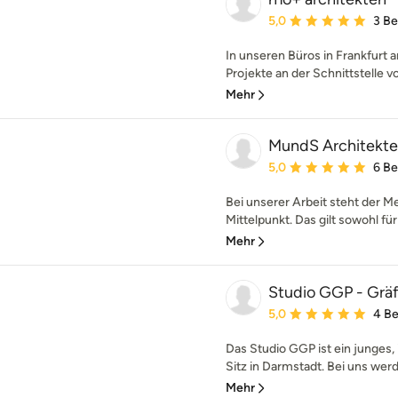
Durchschnittliche Bewe
5,0
3 B
In unseren Büros in Frankfurt
Projekte an der Schnittstelle v
Mehr
MundS Architekt
Durchschnittliche Bewe
5,0
6 B
Bei unserer Arbeit steht der M
Mittelpunkt. Das gilt sowohl für
Mehr
Studio GGP - Grä
Durchschnittliche Bewe
5,0
4 B
Das Studio GGP ist ein junges,
Sitz in Darmstadt. Bei uns werde
Mehr