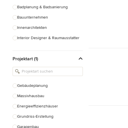
Badplanung & Badsanierung
Bauunternehmen
Innenarchitekten
Interior Designer & Raumausstatter
Küchenplanung
Projektart (1)
Landschaftsarchitekten
Armaturen & Sanitärbedarf
Beleuchtung
Gebäudeplanung
Einbauschränke
Massivhausbau
Alle anzeigen
Energieeffizienzhäuser
Grundriss-Erstellung
Garagenbau