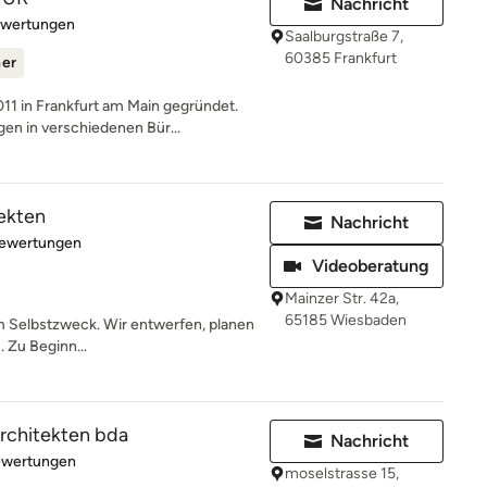
Nachricht
rtung: 5 von 5 Sternen
ewertungen
Saalburgstraße 7,
60385 Frankfurt
ner
 in Frankfurt am Main gegründet.
n in verschiedenen Bür...
ekten
Nachricht
rtung: 4.9 von 5 Sternen
Bewertungen
Videoberatung
Mainzer Str. 42a,
65185 Wiesbaden
um Selbstzweck. Wir entwerfen, planen
. Zu Beginn...
chitekten bda
Nachricht
rtung: 5 von 5 Sternen
ewertungen
moselstrasse 15,