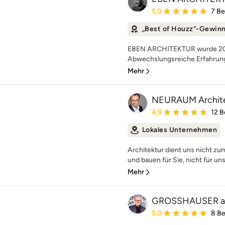
Durchschnittliche Bewe
5,0
7 B
„Best of Houzz“-Gewin
EBEN ARCHITEKTUR wurde 2011
Abwechslungsreiche Erfahrunge
Mehr
NEURAUM Archit
Durchschnittliche Bewe
4,9
12 
Lokales Unternehmen
Architektur dient uns nicht z
und bauen für Sie, nicht für uns
Mehr
GROSSHAUSER ar
Durchschnittliche Bewe
5,0
8 B