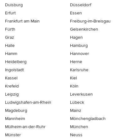
Duisburg
Düsseldorf
Erfurt
Essen
Frankfurt am Main
Freiburg-im-Breisgau
Fürth
Gelsenkirchen
Graz
Hagen
Halle
Hamburg
Hamm
Hannover
Heidelberg
Herne
Ingolstadt
Karlsruhe
Kassel
Kiel
Krefeld
Köln
Leipzig
Leverkusen
Ludwigshafen-am-Rhein
Lübeck
Magdeburg
Mainz
Mannheim
Mönchen­gladbach
Mülheim-an-der-Ruhr
München
Münster
Neuss