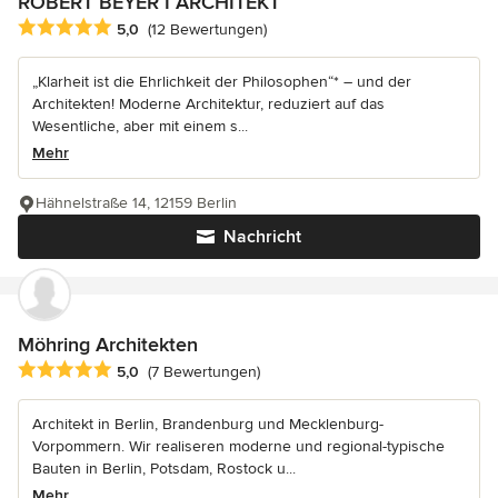
ROBERT BEYER I ARCHITEKT
Durchschnittliche Bewertung: 5 von 5 Sternen
5,0
(12 Bewertungen)
„Klarheit ist die Ehrlichkeit der Philosophen“* – und der
Architekten! Moderne Architektur, reduziert auf das
Wesentliche, aber mit einem s...
Mehr
Hähnelstraße 14, 12159 Berlin
Nachricht
Möhring Architekten
Durchschnittliche Bewertung: 5 von 5 Sternen
5,0
(7 Bewertungen)
Architekt in Berlin, Brandenburg und Mecklenburg-
Vorpommern. Wir realiseren moderne und regional-typische
Bauten in Berlin, Potsdam, Rostock u...
Mehr