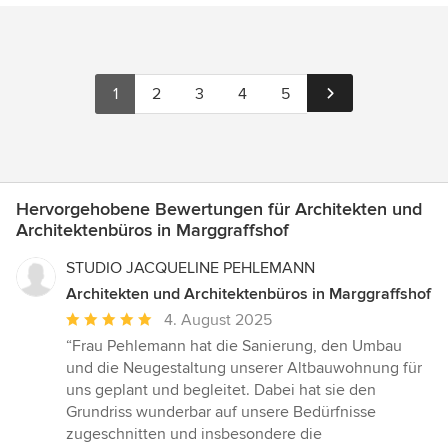
1
2
3
4
5
Hervorgehobene Bewertungen für Architekten und
Architektenbüros in Marggraffshof
STUDIO JACQUELINE PEHLEMANN
Architekten und Architektenbüros in Marggraffshof
Durchschnittliche
4. August 2025
Bewertung:
“Frau Pehlemann hat die Sanierung, den Umbau
5
und die Neugestaltung unserer Altbauwohnung für
von
uns geplant und begleitet. Dabei hat sie den
5
Grundriss wunderbar auf unsere Bedürfnisse
Sternen
zugeschnitten und insbesondere die