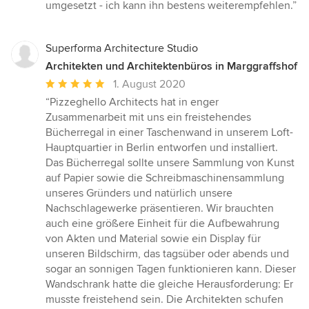
von
umgesetzt - ich kann ihn bestens weiterempfehlen.”
5
Sternen
Superforma Architecture Studio
Architekten und Architektenbüros in Marggraffshof
Durchschnittliche
1. August 2020
Bewertung:
“Pizzeghello Architects hat in enger
5
Zusammenarbeit mit uns ein freistehendes
von
Bücherregal in einer Taschenwand in unserem Loft-
5
Hauptquartier in Berlin entworfen und installiert.
Sternen
Das Bücherregal sollte unsere Sammlung von Kunst
auf Papier sowie die Schreibmaschinensammlung
unseres Gründers und natürlich unsere
Nachschlagewerke präsentieren. Wir brauchten
auch eine größere Einheit für die Aufbewahrung
von Akten und Material sowie ein Display für
unseren Bildschirm, das tagsüber oder abends und
sogar an sonnigen Tagen funktionieren kann. Dieser
Wandschrank hatte die gleiche Herausforderung: Er
musste freistehend sein. Die Architekten schufen