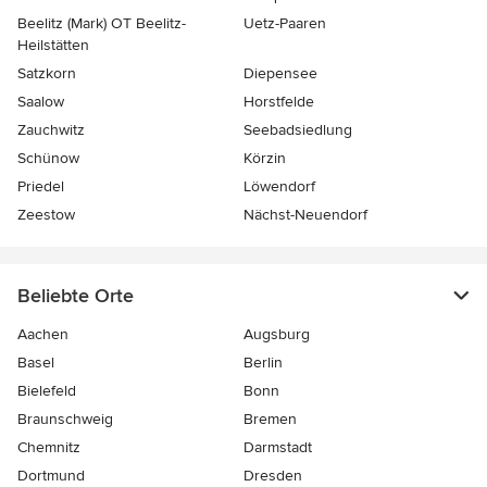
Beelitz (Mark) OT Beelitz-
Uetz-Paaren
Heilstätten
Satzkorn
Diepensee
Saalow
Horstfelde
Zauchwitz
Seebadsiedlung
Schünow
Körzin
Priedel
Löwendorf
Zeestow
Nächst-Neuendorf
Beliebte Orte
Aachen
Augsburg
Basel
Berlin
Bielefeld
Bonn
Braunschweig
Bremen
Chemnitz
Darmstadt
Dortmund
Dresden