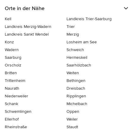
Orte in der Nähe
Kell
Landkreis Trier-Saarburg
Landkreis Merzig-Wadern
Trier
Landkreis Sankt Wendel
Merzig
Konz
Losheim am See
Wadern
Schweich
Saarburg
Hermeskeil
Orscholz
Saarhölzbach
Britten
Weiten
Trittenheim
Bethingen
Naurath
Dreisbach
Niederweiler
Ripplingen
Schank
Michelbach
Schwemlingen
Oppen
Ellerhof
Weiler
Rheinstraße
Staudt