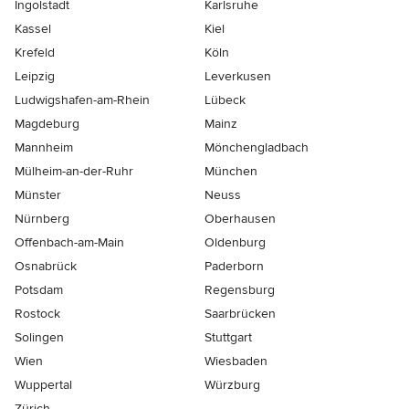
Ingolstadt
Karlsruhe
Kassel
Kiel
Krefeld
Köln
Leipzig
Leverkusen
Ludwigshafen-am-Rhein
Lübeck
Magdeburg
Mainz
Mannheim
Mönchen­gladbach
Mülheim-an-der-Ruhr
München
Münster
Neuss
Nürnberg
Oberhausen
Offenbach-am-Main
Oldenburg
Osnabrück
Paderborn
Potsdam
Regensburg
Rostock
Saarbrücken
Solingen
Stuttgart
Wien
Wiesbaden
Wuppertal
Würzburg
Zürich