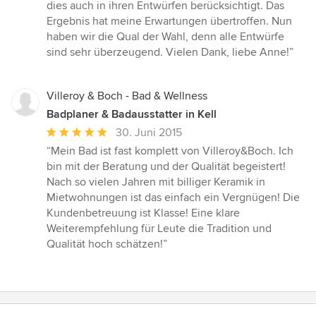
Sternen
dies auch in ihren Entwürfen berücksichtigt. Das
Ergebnis hat meine Erwartungen übertroffen. Nun
haben wir die Qual der Wahl, denn alle Entwürfe
sind sehr überzeugend. Vielen Dank, liebe Anne!”
Villeroy & Boch - Bad & Wellness
Badplaner & Badausstatter in Kell
Durchschnittliche
30. Juni 2015
Bewertung:
“Mein Bad ist fast komplett von Villeroy&Boch. Ich
5
bin mit der Beratung und der Qualität begeistert!
von
Nach so vielen Jahren mit billiger Keramik in
5
Mietwohnungen ist das einfach ein Vergnügen! Die
Sternen
Kundenbetreuung ist Klasse! Eine klare
Weiterempfehlung für Leute die Tradition und
Qualität hoch schätzen!”