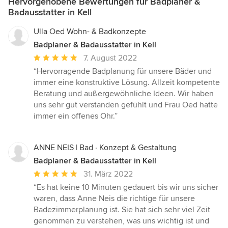
Hervorgehobene Bewertungen für Badplaner &
Badausstatter in Kell
Ulla Oed Wohn- & Badkonzepte
Badplaner & Badausstatter in Kell
Durchschnittliche
7. August 2022
Bewertung:
“Hervorragende Badplanung für unsere Bäder und
5
immer eine konstruktive Lösung. Allzeit kompetente
von
Beratung und außergewöhnliche Ideen. Wir haben
5
uns sehr gut verstanden gefühlt und Frau Oed hatte
Sternen
immer ein offenes Ohr.”
ANNE NEIS | Bad · Konzept & Gestaltung
Badplaner & Badausstatter in Kell
Durchschnittliche
31. März 2022
Bewertung:
“Es hat keine 10 Minuten gedauert bis wir uns sicher
5
waren, dass Anne Neis die richtige für unsere
von
Badezimmerplanung ist. Sie hat sich sehr viel Zeit
5
genommen zu verstehen, was uns wichtig ist und