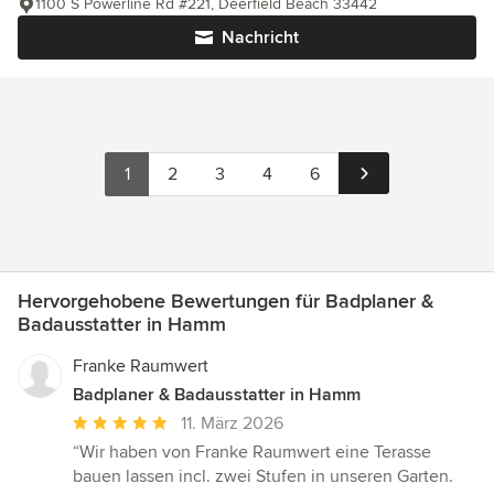
1100 S Powerline Rd #221, Deerfield Beach 33442
Nachricht
1
2
3
4
6
Hervorgehobene Bewertungen für Badplaner &
Badausstatter in Hamm
Franke Raumwert
Badplaner & Badausstatter in Hamm
Durchschnittliche
11. März 2026
Bewertung:
“Wir haben von Franke Raumwert eine Terasse
5
bauen lassen incl. zwei Stufen in unseren Garten.