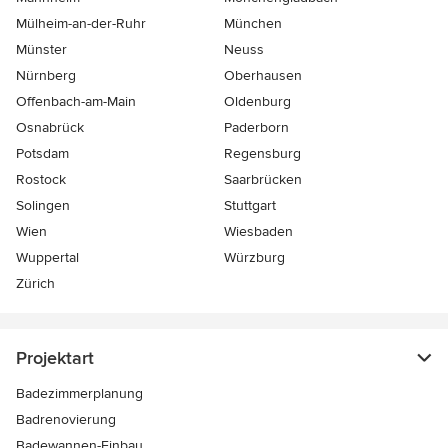
Mülheim-an-der-Ruhr
München
Münster
Neuss
Nürnberg
Oberhausen
Offenbach-am-Main
Oldenburg
Osnabrück
Paderborn
Potsdam
Regensburg
Rostock
Saarbrücken
Solingen
Stuttgart
Wien
Wiesbaden
Wuppertal
Würzburg
Zürich
Projektart
Badezimmerplanung
Badrenovierung
Badewannen-Einbau