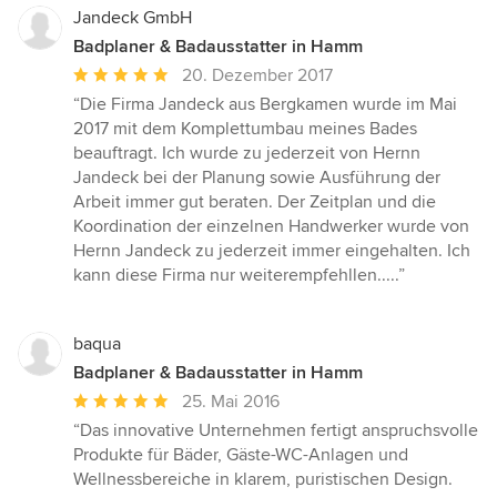
Jandeck GmbH
Badplaner & Badausstatter in Hamm
Durchschnittliche
20. Dezember 2017
Bewertung:
“Die Firma Jandeck aus Bergkamen wurde im Mai
5
2017 mit dem Komplettumbau meines Bades
von
beauftragt. Ich wurde zu jederzeit von Hernn
5
Jandeck bei der Planung sowie Ausführung der
Sternen
Arbeit immer gut beraten. Der Zeitplan und die
Koordination der einzelnen Handwerker wurde von
Hernn Jandeck zu jederzeit immer eingehalten. Ich
kann diese Firma nur weiterempfehllen.....”
baqua
Badplaner & Badausstatter in Hamm
Durchschnittliche
25. Mai 2016
Bewertung:
“Das innovative Unternehmen fertigt anspruchsvolle
5
Produkte für Bäder, Gäste-WC-Anlagen und
von
Wellnessbereiche in klarem, puristischen Design.