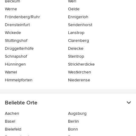
Beckum
Werl
Werne
Oelde
Fröndenberg/Ruhr
Ennigerloh
Drensteinfurt
Sendenhorst
Wickede
Lanstrop
Stüttingshof
Clarenberg
Drüggelterhöfe
Delecke
Schnapshof
Stentrop
Hünningen
Strickherdicke
Wamel
Westkirchen
Himmelpforten
Niederense
Beliebte Orte
Aachen
Augsburg
Basel
Berlin
Bielefeld
Bonn