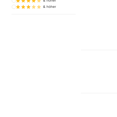
& höher
& höher