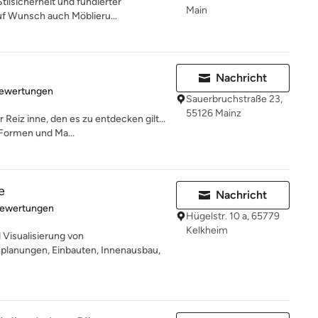
tilsicherheit und fundierter
Main
auf Wunsch auch Möblieru...
Nachricht
rtung: 5 von 5 Sternen
Bewertungen
Sauerbruchstraße 23,
55126 Mainz
Reiz inne, den es zu entdecken gilt...
Formen und Ma...
e
Nachricht
rtung: 4.9 von 5 Sternen
Bewertungen
Hügelstr. 10 a, 65779
Kelkheim
Visualisierung von
lanungen, Einbauten, Innenausbau,