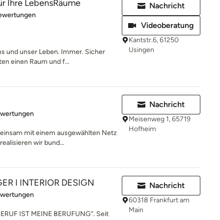
ür Ihre LebensRäume
Nachricht
rtung: 5 von 5 Sternen
Bewertungen
Videoberatung
Kantstr.6, 61250
Usingen
s und unser Leben. Immer. Sicher
ten einen Raum und f...
Nachricht
rtung: 5 von 5 Sternen
ewertungen
Meisenweg 1, 65719
Hofheim
meinsam mit einem ausgewählten Netz
alisieren wir bund...
ER I INTERIOR DESIGN
Nachricht
rtung: 5 von 5 Sternen
ewertungen
60318 Frankfurt am
Main
ERUF IST MEINE BERUFUNG“. Seit