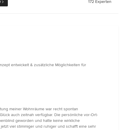
r
172 Experten
ept entwickelt & zusätzliche Möglichkeiten für
altung meiner Wohnräume war recht spontan
lück auch zeitnah verfügbar. Die persönliche vor-Ort-
benblind geworden und hatte keine wirkliche
tzt viel stimmiger und ruhiger und schafft eine sehr