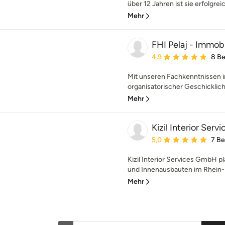
über 12 Jahren ist sie erfolgrei
Mehr
FHI Pelaj - Immob
Durchschnittliche Bewe
4,9
8 B
Mit unseren Fachkenntnissen 
organisatorischer Geschicklich
Mehr
Kizil Interior Servi
Durchschnittliche Bewe
5,0
7 B
Kizil Interior Services GmbH pl
und Innenausbauten im Rhein-M
Mehr