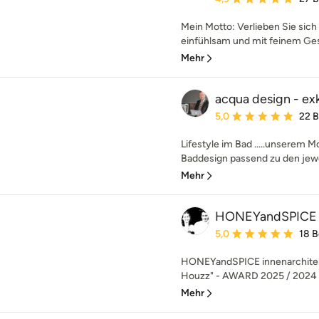
Mein Motto: Verlieben Sie sich 
einfühlsam und mit feinem Ges
Mehr
acqua design - ex
Durchschnittliche Bewe
5,0
22 
Lifestyle im Bad .....unserem M
Baddesign passend zu den jewei
Mehr
HONEYandSPICE in
Durchschnittliche Bewe
5,0
18 
HONEYandSPICE innenarchiteku
Houzz" - AWARD 2025 / 2024 / 
Mehr