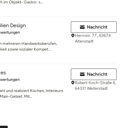
ch im Objekt- Gastro- s...
ilien Design
Nachricht
rtung: 4.9 von 5 Sternen
ewertungen
Herrnstr. 77,, 63674
Altenstadt
in mehreren Handwerksberufen,
keit sowie sozialer Kompet...
ces
Nachricht
rtung: 5 von 5 Sternen
ewertungen
Robert-Koch-Straße 6,
64331 Weiterstadt
ant und realisiert Küchen, Interieurs
ain-Gebiet. Mit...