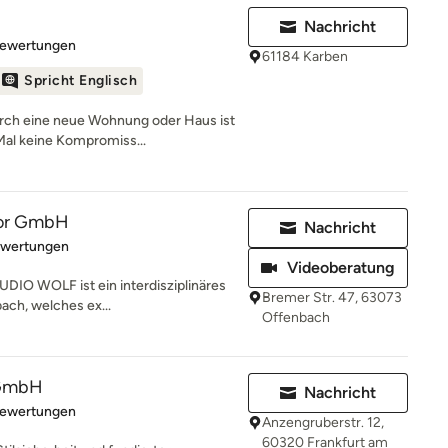
Nachricht
rtung: 4.9 von 5 Sternen
Bewertungen
61184 Karben
Spricht Englisch
ch eine neue Wohnung oder Haus ist
Mal keine Kompromiss...
rior GmbH
Nachricht
rtung: 5 von 5 Sternen
ewertungen
Videoberatung
DIO WOLF ist ein interdisziplinäres
Bremer Str. 47, 63073
ach, welches ex...
Offenbach
 GmbH
Nachricht
rtung: 5 von 5 Sternen
Bewertungen
Anzengruberstr. 12,
60320 Frankfurt am