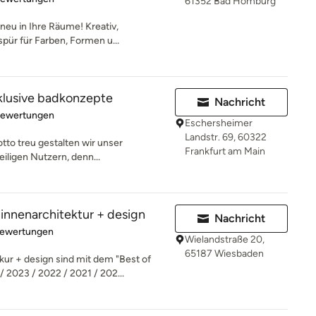
61352 Bad Homburg
neu in Ihre Räume! Kreativ,
pür für Farben, Formen u...
klusive badkonzepte
Nachricht
rtung: 5 von 5 Sternen
Bewertungen
Eschersheimer
Landstr. 69, 60322
otto treu gestalten wir unser
Frankfurt am Main
ligen Nutzern, denn...
nenarchitektur + design
Nachricht
rtung: 5 von 5 Sternen
Bewertungen
Wielandstraße 20,
65187 Wiesbaden
r + design sind mit dem "Best of
2023 / 2022 / 2021 / 202...