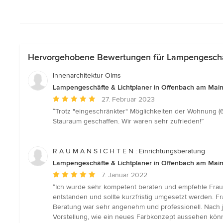
Hervorgehobene Bewertungen für Lampengeschäf
Innenarchitektur Olms
Lampengeschäfte & Lichtplaner in Offenbach am Mai
Durchschnittliche
27. Februar 2023
Bewertung:
“Trotz "eingeschränkter" Möglichkeiten der Wohnung (
5
Stauraum geschaffen. Wir waren sehr zufrieden!”
von
5
Sternen
R A U M A N S I C H T E N : Einrichtungsberatung
Lampengeschäfte & Lichtplaner in Offenbach am Mai
Durchschnittliche
7. Januar 2022
Bewertung:
“Ich wurde sehr kompetent beraten und empfehle Frau
5
entstanden und sollte kurzfristig umgesetzt werden. F
von
Beratung war sehr angenehm und professionell. Nach j
5
Vorstellung, wie ein neues Farbkonzept aussehen könnt