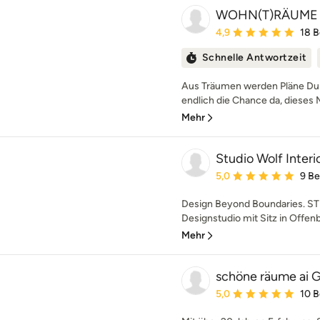
WOHN(T)RÄUME
Durchschnittliche Bewe
4,9
18 
Schnelle Antwortzeit
Aus Träumen werden Pläne Dur
endlich die Chance da, dieses 
Mehr
Studio Wolf Inte
Durchschnittliche Bewe
5,0
9 B
Design Beyond Boundaries. STU
Designstudio mit Sitz in Offenb
Mehr
schöne räume ai
Durchschnittliche Bewe
5,0
10 