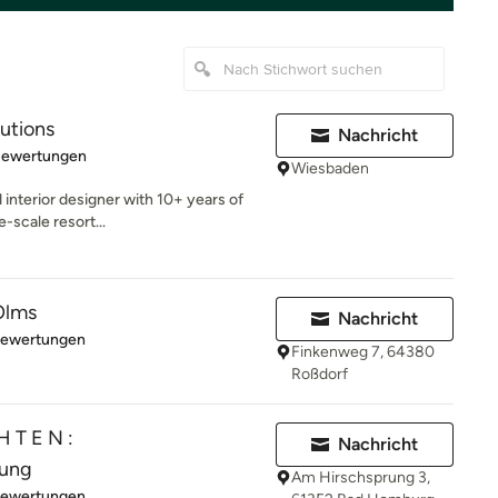
lutions
Nachricht
rtung: 4.8 von 5 Sternen
Bewertungen
Wiesbaden
interior designer with 10+ years of
e-scale resort...
Olms
Nachricht
rtung: 5 von 5 Sternen
Bewertungen
Finkenweg 7, 64380
Roßdorf
H T E N :
Nachricht
tung
Am Hirschsprung 3,
rtung: 4.9 von 5 Sternen
Bewertungen