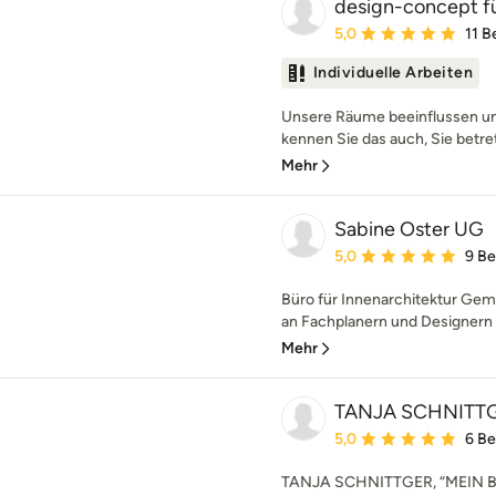
design-concept f
Durchschnittliche Bewe
5,0
11 
Individuelle Arbeiten
Unsere Räume beeinflussen un
kennen Sie das auch, Sie betre
Mehr
Sabine Oster UG
Durchschnittliche Bewe
5,0
9 B
Büro für Innenarchitektur Ge
an Fachplanern und Designern re
Mehr
TANJA SCHNITTG
Durchschnittliche Bewe
5,0
6 B
TANJA SCHNITTGER, “MEIN B