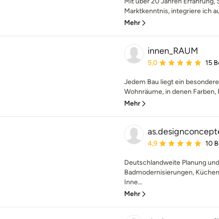
Mit über 20 Jahren Erfahrung, S
Marktkenntnis, integriere ich 
Mehr
innen_RAUM
Durchschnittliche Bewe
5,0
15 
Jedem Bau liegt ein besonderer 
Wohnräume, in denen Farben, 
Mehr
as.designconcept
Durchschnittliche Bewe
4,9
10 
Deutschlandweite Planung und 
Badmodernisierungen, Küchenp
Inne...
Mehr