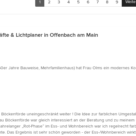
Weite
1
2
3
4
5
6
7
8
9
te & Lichtplaner in Offenbach am Main
n
60er Jahre Bauweise, Mehrfamilienhaus) hat Frau Olms ein modernes Konz
n
 Böckenförde uneingeschränkt weiter ! Die Idee zur farblichen Umgest
rau Böckenförde war gleich interessiert an der Beratung und zu meinem G
ahrelanger „Rot-Phase“ im Ess- und Wohnbereich war ich regelrecht far
e. Das Ergebnis ist sehr schön geworden - der Ess-/Wohnbereich wirkt je