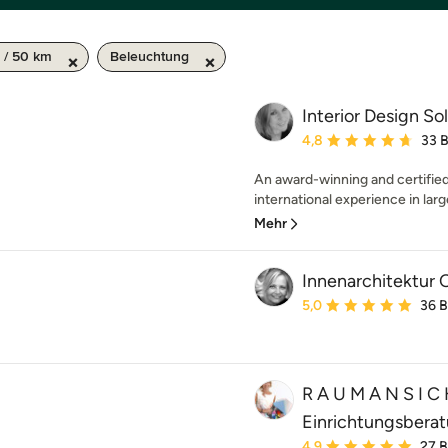
 / 50 km
Beleuchtung
Interior Design So
Durchschnittliche Bewe
4,8
33 
An award-winning and certified 
international experience in larg
Mehr
Innenarchitektur 
Durchschnittliche Bewe
5,0
36 
R A U M A N S I C 
Einrichtungsbera
Durchschnittliche Bewe
4,9
27 