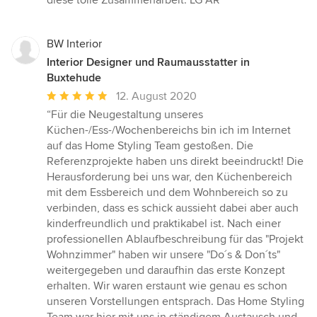
diese tolle Zusammenarbeit. LG AR”
BW Interior
Interior Designer und Raumausstatter in
Buxtehude
Durchschnittliche
12. August 2020
Bewertung:
“Für die Neugestaltung unseres
5
Küchen-/Ess-/Wochenbereichs bin ich im Internet
von
auf das Home Styling Team gestoßen. Die
5
Referenzprojekte haben uns direkt beeindruckt! Die
Sternen
Herausforderung bei uns war, den Küchenbereich
mit dem Essbereich und dem Wohnbereich so zu
verbinden, dass es schick aussieht dabei aber auch
kinderfreundlich und praktikabel ist. Nach einer
professionellen Ablaufbeschreibung für das "Projekt
Wohnzimmer" haben wir unsere "Do´s & Don´ts"
weitergegeben und daraufhin das erste Konzept
erhalten. Wir waren erstaunt wie genau es schon
unseren Vorstellungen entsprach. Das Home Styling