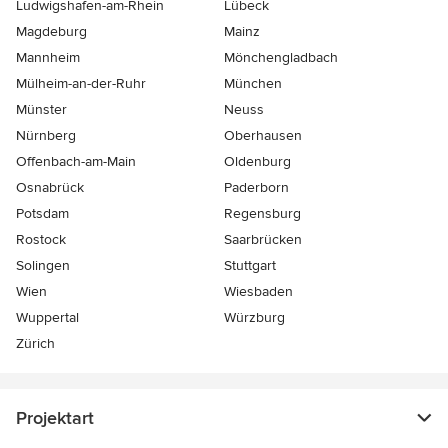
Ludwigshafen-am-Rhein
Lübeck
Magdeburg
Mainz
Mannheim
Mönchen­gladbach
Mülheim-an-der-Ruhr
München
Münster
Neuss
Nürnberg
Oberhausen
Offenbach-am-Main
Oldenburg
Osnabrück
Paderborn
Potsdam
Regensburg
Rostock
Saarbrücken
Solingen
Stuttgart
Wien
Wiesbaden
Wuppertal
Würzburg
Zürich
Projektart