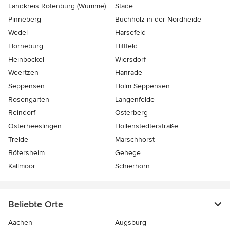
Landkreis Rotenburg (Wümme)
Stade
Pinneberg
Buchholz in der Nordheide
Wedel
Harsefeld
Horneburg
Hittfeld
Heinböckel
Wiersdorf
Weertzen
Hanrade
Seppensen
Holm Seppensen
Rosengarten
Langenfelde
Reindorf
Osterberg
Osterheeslingen
Hollenstedterstraße
Trelde
Marschhorst
Bötersheim
Gehege
Kallmoor
Schierhorn
Beliebte Orte
Aachen
Augsburg