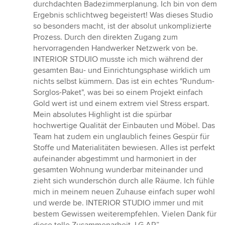
5
durchdachten Badezimmerplanung. Ich bin von dem
Sternen
Ergebnis schlichtweg begeistert! Was dieses Studio
so besonders macht, ist der absolut unkomplizierte
Prozess. Durch den direkten Zugang zum
hervorragenden Handwerker Netzwerk von be.
INTERIOR STDUIO musste ich mich während der
gesamten Bau- und Einrichtungsphase wirklich um
nichts selbst kümmern. Das ist ein echtes "Rundum-
Sorglos-Paket", was bei so einem Projekt einfach
Gold wert ist und einem extrem viel Stress erspart.
Mein absolutes Highlight ist die spürbar
hochwertige Qualität der Einbauten und Möbel. Das
Team hat zudem ein unglaublich feines Gespür für
Stoffe und Materialitäten bewiesen. Alles ist perfekt
aufeinander abgestimmt und harmoniert in der
gesamten Wohnung wunderbar miteinander und
zieht sich wunderschön durch alle Räume. Ich fühle
mich in meinem neuen Zuhause einfach super wohl
und werde be. INTERIOR STUDIO immer und mit
bestem Gewissen weiterempfehlen. Vielen Dank für