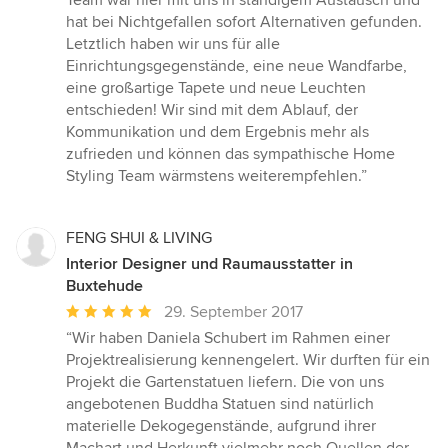
Team war hier mit uns in ständigem Austausch und
hat bei Nichtgefallen sofort Alternativen gefunden.
Letztlich haben wir uns für alle
Einrichtungsgegenstände, eine neue Wandfarbe,
eine großartige Tapete und neue Leuchten
entschieden! Wir sind mit dem Ablauf, der
Kommunikation und dem Ergebnis mehr als
zufrieden und können das sympathische Home
Styling Team wärmstens weiterempfehlen.”
FENG SHUI & LIVING
Interior Designer und Raumausstatter in
Buxtehude
Durchschnittliche
29. September 2017
Bewertung:
“Wir haben Daniela Schubert im Rahmen einer
5
Projektrealisierung kennengelert. Wir durften für ein
von
Projekt die Gartenstatuen liefern. Die von uns
5
angebotenen Buddha Statuen sind natürlich
Sternen
materielle Dekogegenstände, aufgrund ihrer