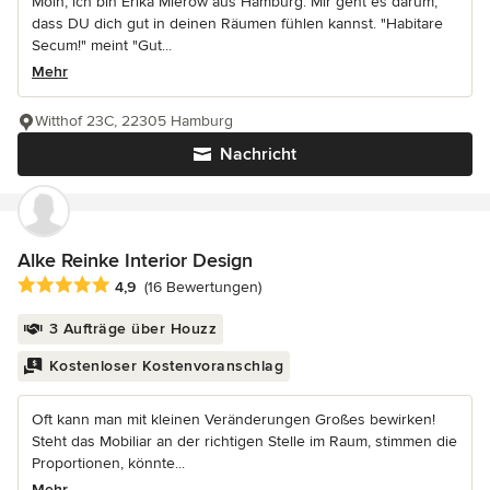
Moin, ich bin Erika Mierow aus Hamburg. Mir geht es darum,
dass DU dich gut in deinen Räumen fühlen kannst. "Habitare
Secum!" meint "Gut...
Mehr
Witthof 23C, 22305 Hamburg
Nachricht
Alke Reinke Interior Design
Durchschnittliche Bewertung: 4.9 von 5 Sternen
4,9
(16 Bewertungen)
3 Aufträge über Houzz
Kostenloser Kostenvoranschlag
Oft kann man mit kleinen Veränderungen Großes bewirken!
Steht das Mobiliar an der richtigen Stelle im Raum, stimmen die
Proportionen, könnte...
Mehr