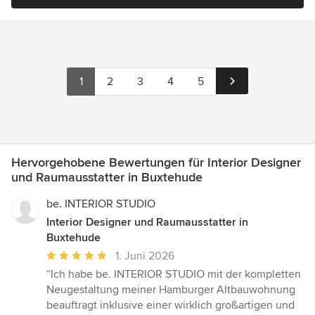
1
2
3
4
5
Hervorgehobene Bewertungen für Interior Designer
und Raumausstatter in Buxtehude
be. INTERIOR STUDIO
Interior Designer und Raumausstatter in
Buxtehude
Durchschnittliche
1. Juni 2026
Bewertung:
“Ich habe be. INTERIOR STUDIO mit der kompletten
5
Neugestaltung meiner Hamburger Altbauwohnung
von
beauftragt inklusive einer wirklich großartigen und