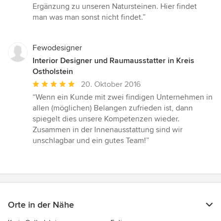
von
Ergänzung zu unseren Natursteinen. Hier findet
5
man was man sonst nicht findet.”
Sternen
Fewodesigner
Interior Designer und Raumausstatter in Kreis
Ostholstein
Durchschnittliche
20. Oktober 2016
Bewertung:
“Wenn ein Kunde mit zwei findigen Unternehmen in
5
allen (möglichen) Belangen zufrieden ist, dann
von
spiegelt dies unsere Kompetenzen wieder.
5
Zusammen in der Innenausstattung sind wir
Sternen
unschlagbar und ein gutes Team!”
Orte in der Nähe