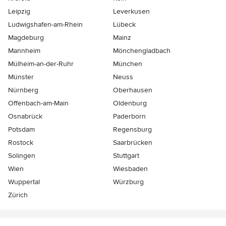
Leipzig
Leverkusen
Ludwigshafen-am-Rhein
Lübeck
Magdeburg
Mainz
Mannheim
Mönchen­gladbach
Mülheim-an-der-Ruhr
München
Münster
Neuss
Nürnberg
Oberhausen
Offenbach-am-Main
Oldenburg
Osnabrück
Paderborn
Potsdam
Regensburg
Rostock
Saarbrücken
Solingen
Stuttgart
Wien
Wiesbaden
Wuppertal
Würzburg
Zürich