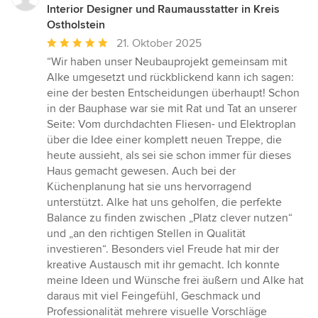
Interior Designer und Raumausstatter in Kreis
Ostholstein
Durchschnittliche
21. Oktober 2025
Bewertung:
“Wir haben unser Neubauprojekt gemeinsam mit
5
Alke umgesetzt und rückblickend kann ich sagen:
von
eine der besten Entscheidungen überhaupt! Schon
5
in der Bauphase war sie mit Rat und Tat an unserer
Sternen
Seite: Vom durchdachten Fliesen- und Elektroplan
über die Idee einer komplett neuen Treppe, die
heute aussieht, als sei sie schon immer für dieses
Haus gemacht gewesen. Auch bei der
Küchenplanung hat sie uns hervorragend
unterstützt. Alke hat uns geholfen, die perfekte
Balance zu finden zwischen „Platz clever nutzen“
und „an den richtigen Stellen in Qualität
investieren“. Besonders viel Freude hat mir der
kreative Austausch mit ihr gemacht. Ich konnte
meine Ideen und Wünsche frei äußern und Alke hat
daraus mit viel Feingefühl, Geschmack und
Professionalität mehrere visuelle Vorschläge