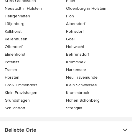
Kreis Ostholstein
Eutin
Neustadt in Holstein
Oldenburg in Holstein
Heiligenhafen
Plön
Lütjenburg
Albersdorf
Kalkhorst
Rohlsdorf
Kellenhusen
Goel
Ottendorf
Hohwacht
Elmenhorst
Behrensdorf
Pötenitz
Krummbek
Tramm
Harkensee
Hörsten
Neu Travemünde
Groß Timmendorf
Klein Schwansee
Klein Pravtshagen
Krummbrook
Grundshagen
Hohen Schönberg
Schlichtrott
Strenglin
Beliebte Orte