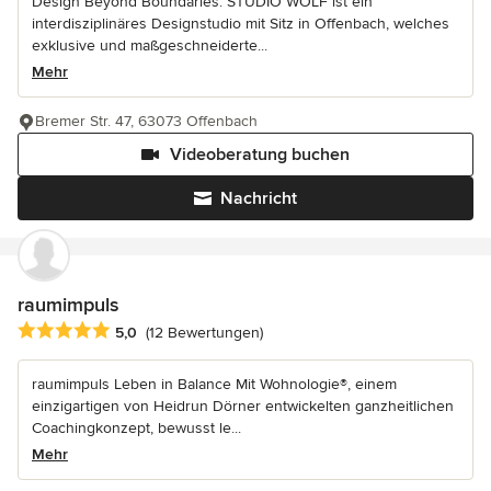
Design Beyond Boundaries. STUDIO WOLF ist ein
interdisziplinäres Designstudio mit Sitz in Offenbach, welches
exklusive und maßgeschneiderte...
Mehr
Bremer Str. 47, 63073 Offenbach
Videoberatung buchen
Nachricht
raumimpuls
Durchschnittliche Bewertung: 5 von 5 Sternen
5,0
(12 Bewertungen)
raumimpuls Leben in Balance Mit Wohnologie®, einem
einzigartigen von Heidrun Dörner entwickelten ganzheitlichen
Coachingkonzept, bewusst le...
Mehr