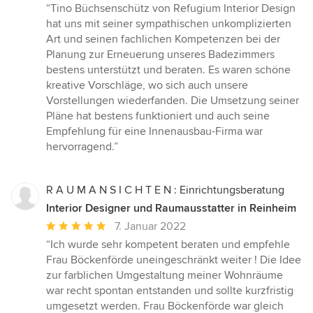
Bewertung:
“Tino Büchsenschütz von Refugium Interior Design
5
hat uns mit seiner sympathischen unkomplizierten
von
Art und seinen fachlichen Kompetenzen bei der
5
Planung zur Erneuerung unseres Badezimmers
Sternen
bestens unterstützt und beraten. Es waren schöne
kreative Vorschläge, wo sich auch unsere
Vorstellungen wiederfanden. Die Umsetzung seiner
Pläne hat bestens funktioniert und auch seine
Empfehlung für eine Innenausbau-Firma war
hervorragend.”
R A U M A N S I C H T E N : Einrichtungsberatung
Interior Designer und Raumausstatter in Reinheim
Durchschnittliche
7. Januar 2022
Bewertung:
“Ich wurde sehr kompetent beraten und empfehle
5
Frau Böckenförde uneingeschränkt weiter ! Die Idee
von
zur farblichen Umgestaltung meiner Wohnräume
5
war recht spontan entstanden und sollte kurzfristig
Sternen
umgesetzt werden. Frau Böckenförde war gleich