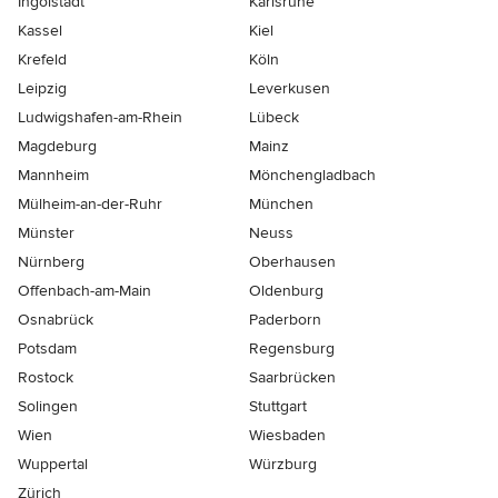
Ingolstadt
Karlsruhe
Kassel
Kiel
Krefeld
Köln
Leipzig
Leverkusen
Ludwigshafen-am-Rhein
Lübeck
Magdeburg
Mainz
Mannheim
Mönchen­gladbach
Mülheim-an-der-Ruhr
München
Münster
Neuss
Nürnberg
Oberhausen
Offenbach-am-Main
Oldenburg
Osnabrück
Paderborn
Potsdam
Regensburg
Rostock
Saarbrücken
Solingen
Stuttgart
Wien
Wiesbaden
Wuppertal
Würzburg
Zürich