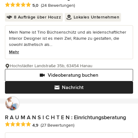
Durchschnittliche Bewertung: 5 von 5 Sternen
5,0
(24 Bewertungen)
8 Aufträge über Houzz
Lokales Unternehmen
Mein Name ist Tino Büchsenschütz und als leidenschaftlicher
Interior Designer ist es mein Ziel, Räume zu gestalten, die
sowohl ästhetisch als...
Mehr
Hochstädter Landstraße 35b, 63454 Hanau
Videoberatung buchen
Nachricht
R A U M A N S I C H T E N : Einrichtungsberatung
Durchschnittliche Bewertung: 4.9 von 5 Sternen
4,9
(27 Bewertungen)