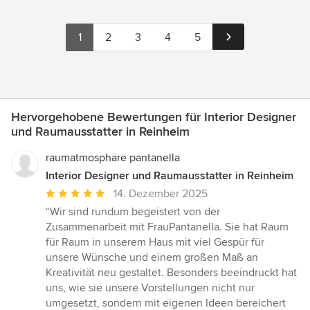
1
2
3
4
5
Hervorgehobene Bewertungen für Interior Designer
und Raumausstatter in Reinheim
raumatmosphäre pantanella
Interior Designer und Raumausstatter in Reinheim
Durchschnittliche
14. Dezember 2025
Bewertung:
“Wir sind rundum begeistert von der
5
Zusammenarbeit mit FrauPantanella. Sie hat Raum
von
für Raum in unserem Haus mit viel Gespür für
5
unsere Wünsche und einem großen Maß an
Sternen
Kreativität neu gestaltet. Besonders beeindruckt hat
uns, wie sie unsere Vorstellungen nicht nur
umgesetzt, sondern mit eigenen Ideen bereichert