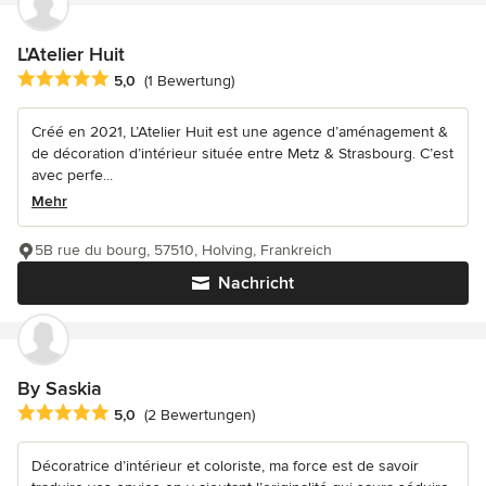
L'Atelier Huit
Durchschnittliche Bewertung: 5 von 5 Sternen
5,0
(1 Bewertung)
Créé en 2021, L’Atelier Huit est une agence d’aménagement &
de décoration d’intérieur située entre Metz & Strasbourg. C’est
avec perfe...
Mehr
5B rue du bourg, 57510, Holving, Frankreich
Nachricht
By Saskia
Durchschnittliche Bewertung: 5 von 5 Sternen
5,0
(2 Bewertungen)
Décoratrice d’intérieur et coloriste, ma force est de savoir