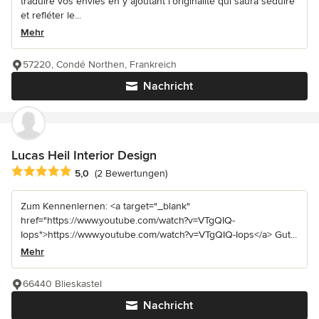
traduire vos envies en y ajoutant l’originalité qui saura séduire
et refléter le...
Mehr
57220, Condé Northen, Frankreich
Nachricht
Lucas Heil Interior Design
Durchschnittliche Bewertung: 5 von 5 Sternen
5,0
(2 Bewertungen)
Zum Kennenlernen: <a target="_blank"
href="https://www.youtube.com/watch?v=VTgQIQ-
Iops">https://www.youtube.com/watch?v=VTgQIQ-Iops</a> Gut...
Mehr
66440 Blieskastel
Nachricht