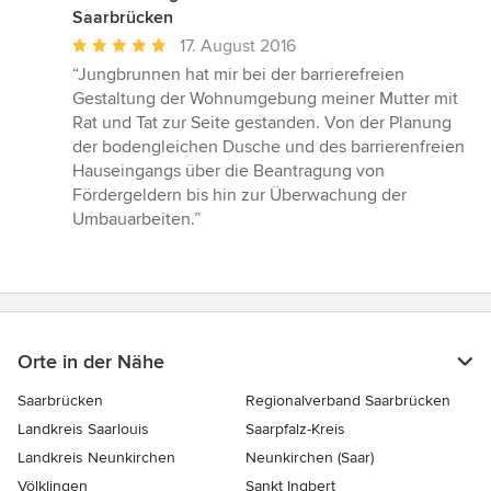
Saarbrücken
Durchschnittliche
17. August 2016
Bewertung:
“Jungbrunnen hat mir bei der barrierefreien
5
Gestaltung der Wohnumgebung meiner Mutter mit
von
Rat und Tat zur Seite gestanden. Von der Planung
5
der bodengleichen Dusche und des barrierenfreien
Sternen
Hauseingangs über die Beantragung von
Fördergeldern bis hin zur Überwachung der
Umbauarbeiten.”
Orte in der Nähe
Saarbrücken
Regionalverband Saarbrücken
Landkreis Saarlouis
Saarpfalz-Kreis
Landkreis Neunkirchen
Neunkirchen (Saar)
Völklingen
Sankt Ingbert