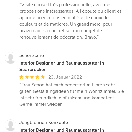
Bewertung:
“Visite conseil très professionnelle, avec des
5
propositions intéressantes. A l'écoute du client et
von
apporte un vrai plus en matière de choix de
5
couleurs et de matières. Un grand merci pour
Sternen
m'avoir aidé à concrétiser mon projet de
renouvellement de décoration. Bravo.”
Schönsbüro
Interior Designer und Raumausstatter in
Saarbrücken
Durchschnittliche
23. Januar 2022
Bewertung:
“Frau Schön hat mich begeistert mit ihren sehr
5
guten Gestaltungsideen für mein Wohnzimmer. Sie
von
ist sehr freundlich, einfühlsam und kompetent.
5
Gerne immer wieder!”
Sternen
Jungbrunnen Konzepte
Interior Designer und Raumausstatter in