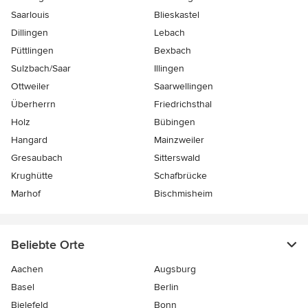
Saarlouis
Blieskastel
Dillingen
Lebach
Püttlingen
Bexbach
Sulzbach/Saar
Illingen
Ottweiler
Saarwellingen
Überherrn
Friedrichsthal
Holz
Bübingen
Hangard
Mainzweiler
Gresaubach
Sitterswald
Krughütte
Schafbrücke
Marhof
Bischmisheim
Beliebte Orte
Aachen
Augsburg
Basel
Berlin
Bielefeld
Bonn