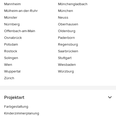
Mannheim
Mönchen­gladbach
Mülheim-an-der-Ruhr
München
Münster
Neuss
Nürnberg
Oberhausen
Offenbach-am-Main
Oldenburg
Osnabrück
Paderborn
Potsdam
Regensburg
Rostock
Saarbrücken
Solingen
Stuttgart
Wien
Wiesbaden
Wuppertal
Würzburg
Zürich
Projektart
Farbgestaltung
Kinderzimmerplanung