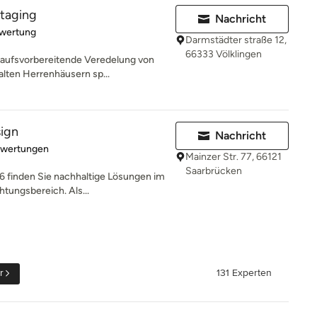
staging
Nachricht
rtung: 5 von 5 Sternen
ewertung
Darmstädter straße 12,
66333 Völklingen
rkaufsvorbereitende Veredelung von
lten Herrenhäusern sp...
sign
Nachricht
rtung: 5 von 5 Sternen
ewertungen
Mainzer Str. 77, 66121
Saarbrücken
6 finden Sie nachhaltige Lösungen im
htungsbereich. Als...
r
131 Experten