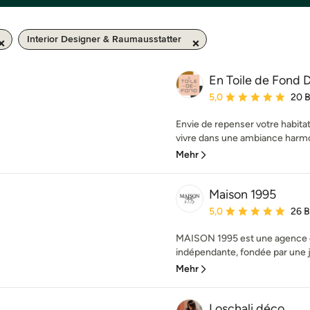
Interior Designer & Raumausstatter
En Toile de Fond 
Durchschnittliche Bewe
5,0
20 
Envie de repenser votre habitat
vivre dans une ambiance harmon
Mehr
Maison 1995
Durchschnittliche Bewe
5,0
26 
MAISON 1995 est une agence de
indépendante, fondée par une 
Mehr
Loschali déco