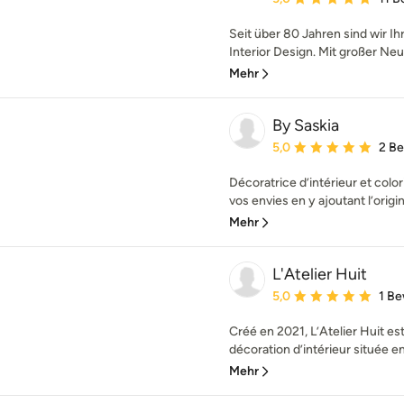
Seit über 80 Jahren sind wir I
Interior Design. Mit großer Neug
Mehr
By Saskia
Durchschnittliche Bewe
5,0
2 B
Décoratrice d’intérieur et color
vos envies en y ajoutant l’origina
Mehr
L'Atelier Huit
Durchschnittliche Bewe
5,0
1 B
Créé en 2021, L’Atelier Huit 
décoration d’intérieur située en
Mehr