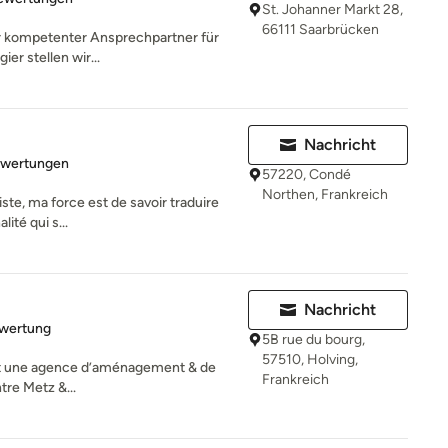
St. Johanner Markt 28,
66111 Saarbrücken
hr kompetenter Ansprechpartner für
ier stellen wir...
Nachricht
rtung: 5 von 5 Sternen
ewertungen
57220, Condé
Northen, Frankreich
iste, ma force est de savoir traduire
lité qui s...
Nachricht
rtung: 5 von 5 Sternen
ewertung
5B rue du bourg,
57510, Holving,
est une agence d’aménagement & de
Frankreich
tre Metz &...