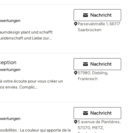
Nachricht
rtung: 5 von 5 Sternen
ewertungen
Parsevalstraße 1, 66117
Saarbrücken
Raumdesign plant und schafft
eidenschaft und Liebe zur...
ception
Nachricht
rtung: 5 von 5 Sternen
ewertungen
57980, Diebling,
Frankreich
à votre écoute pour vous créer un
os envies. Complic...
Nachricht
rtung: 5 von 5 Sternen
ewertungen
5 avenue de Plantières,
57070, METZ,
ssibilités : La couleur qui apporte de la