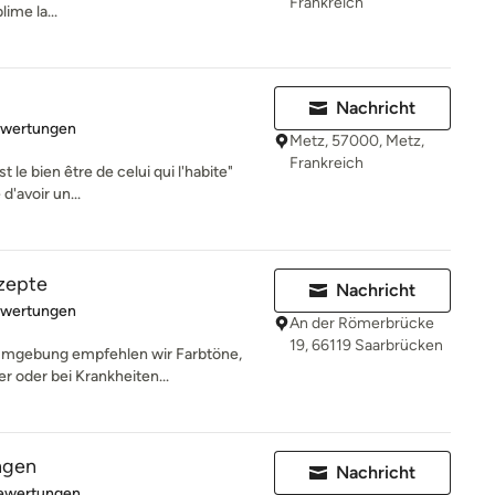
Frankreich
ime la...
Nachricht
rtung: 5 von 5 Sternen
ewertungen
Metz, 57000, Metz,
Frankreich
t le bien être de celui qui l'habite"
'avoir un...
zepte
Nachricht
rtung: 5 von 5 Sternen
ewertungen
An der Römerbrücke
19, 66119 Saarbrücken
mumgebung empfehlen wir Farbtöne,
r oder bei Krankheiten...
ngen
Nachricht
rtung: 5 von 5 Sternen
Bewertungen