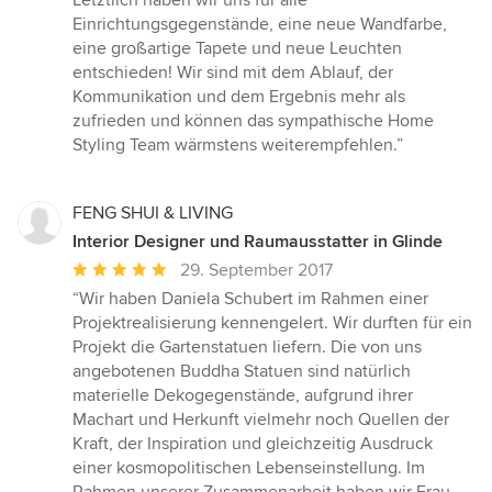
Letztlich haben wir uns für alle
Einrichtungsgegenstände, eine neue Wandfarbe,
eine großartige Tapete und neue Leuchten
entschieden! Wir sind mit dem Ablauf, der
Kommunikation und dem Ergebnis mehr als
zufrieden und können das sympathische Home
Styling Team wärmstens weiterempfehlen.”
FENG SHUI & LIVING
Interior Designer und Raumausstatter in Glinde
Durchschnittliche
29. September 2017
Bewertung:
“Wir haben Daniela Schubert im Rahmen einer
5
Projektrealisierung kennengelert. Wir durften für ein
von
Projekt die Gartenstatuen liefern. Die von uns
5
angebotenen Buddha Statuen sind natürlich
Sternen
materielle Dekogegenstände, aufgrund ihrer
Machart und Herkunft vielmehr noch Quellen der
Kraft, der Inspiration und gleichzeitig Ausdruck
einer kosmopolitischen Lebenseinstellung. Im