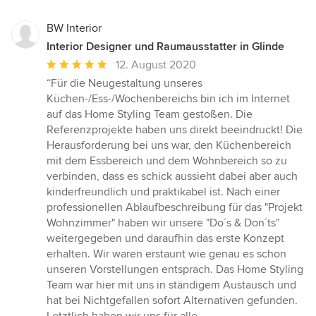
BW Interior
Interior Designer und Raumausstatter in Glinde
Durchschnittliche
12. August 2020
Bewertung:
“Für die Neugestaltung unseres
5
Küchen-/Ess-/Wochenbereichs bin ich im Internet
von
auf das Home Styling Team gestoßen. Die
5
Referenzprojekte haben uns direkt beeindruckt! Die
Sternen
Herausforderung bei uns war, den Küchenbereich
mit dem Essbereich und dem Wohnbereich so zu
verbinden, dass es schick aussieht dabei aber auch
kinderfreundlich und praktikabel ist. Nach einer
professionellen Ablaufbeschreibung für das "Projekt
Wohnzimmer" haben wir unsere "Do´s & Don´ts"
weitergegeben und daraufhin das erste Konzept
erhalten. Wir waren erstaunt wie genau es schon
unseren Vorstellungen entsprach. Das Home Styling
Team war hier mit uns in ständigem Austausch und
hat bei Nichtgefallen sofort Alternativen gefunden.