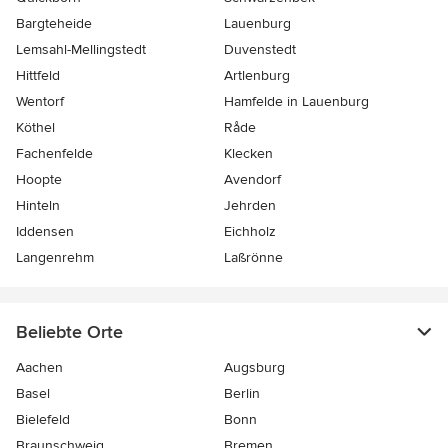
Bargteheide
Lauenburg
Lemsahl-Mellingstedt
Duvenstedt
Hittfeld
Artlenburg
Wentorf
Hamfelde in Lauenburg
Köthel
Råde
Fachenfelde
Klecken
Hoopte
Avendorf
Hinteln
Jehrden
Iddensen
Eichholz
Langenrehm
Laßrönne
Beliebte Orte
Aachen
Augsburg
Basel
Berlin
Bielefeld
Bonn
Braunschweig
Bremen