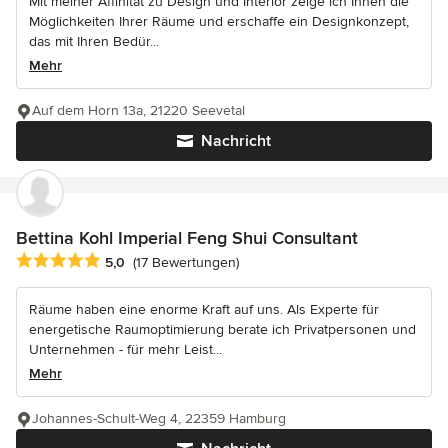
Mit meiner Affinität zu Design und Interior zeige ich Ihnen die
Möglichkeiten Ihrer Räume und erschaffe ein Designkonzept,
das mit Ihren Bedür...
Mehr
Auf dem Horn 13a, 21220 Seevetal
Nachricht
Bettina Kohl Imperial Feng Shui Consultant
Durchschnittliche Bewertung: 5 von 5 Sternen
5,0
(17 Bewertungen)
Räume haben eine enorme Kraft auf uns. Als Experte für
energetische Raumoptimierung berate ich Privatpersonen und
Unternehmen - für mehr Leist...
Mehr
Johannes-Schult-Weg 4, 22359 Hamburg