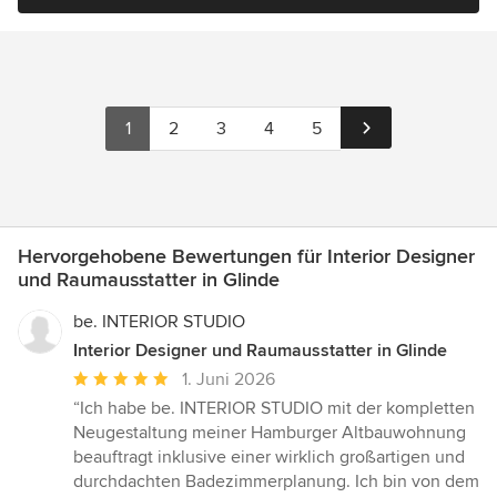
1
2
3
4
5
Hervorgehobene Bewertungen für Interior Designer
und Raumausstatter in Glinde
be. INTERIOR STUDIO
Interior Designer und Raumausstatter in Glinde
Durchschnittliche
1. Juni 2026
Bewertung:
“Ich habe be. INTERIOR STUDIO mit der kompletten
5
Neugestaltung meiner Hamburger Altbauwohnung
von
beauftragt inklusive einer wirklich großartigen und
5
durchdachten Badezimmerplanung. Ich bin von dem