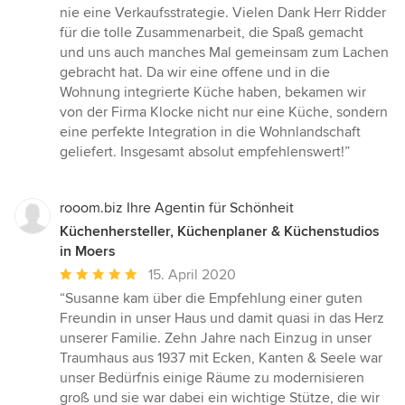
nie eine Verkaufsstrategie. Vielen Dank Herr Ridder
für die tolle Zusammenarbeit, die Spaß gemacht
und uns auch manches Mal gemeinsam zum Lachen
gebracht hat. Da wir eine offene und in die
Wohnung integrierte Küche haben, bekamen wir
von der Firma Klocke nicht nur eine Küche, sondern
eine perfekte Integration in die Wohnlandschaft
geliefert. Insgesamt absolut empfehlenswert!”
rooom.biz Ihre Agentin für Schönheit
Küchenhersteller, Küchenplaner & Küchenstudios
in Moers
Durchschnittliche
15. April 2020
Bewertung:
“Susanne kam über die Empfehlung einer guten
5
Freundin in unser Haus und damit quasi in das Herz
von
unserer Familie. Zehn Jahre nach Einzug in unser
5
Traumhaus aus 1937 mit Ecken, Kanten & Seele war
Sternen
unser Bedürfnis einige Räume zu modernisieren
groß und sie war dabei ein wichtige Stütze, die wir