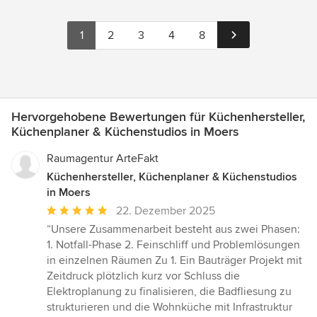
1
2
3
4
8
Hervorgehobene Bewertungen für Küchenhersteller,
Küchenplaner & Küchenstudios in Moers
Raumagentur ArteFakt
Küchenhersteller, Küchenplaner & Küchenstudios
in Moers
Durchschnittliche
22. Dezember 2025
Bewertung:
“Unsere Zusammenarbeit besteht aus zwei Phasen:
5
1. Notfall-Phase 2. Feinschliff und Problemlösungen
von
in einzelnen Räumen Zu 1. Ein Bauträger Projekt mit
5
Zeitdruck plötzlich kurz vor Schluss die
Sternen
Elektroplanung zu finalisieren, die Badfliesung zu
strukturieren und die Wohnküche mit Infrastruktur