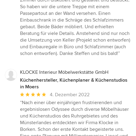
Zimmer durch diskutiert und gestaltet und bestückt.
So haben wir die untere Treppe mit einem
Passepartout an der Wand versehen. Einen
Einbauschrank in die Schräge des Schlafzimmers
gebaut. Beide Bäder möbliert. Und erhielten
Beratung für viele Details. Anstehend sind nur noch
die Umsetzung von Keller (Projekt schon entworfen)
und Einbauregale in Büro und Schlafzimmer (auch
schon entworfen). Danke Steffen und bis bald!”
KLOCKE Interieur Möbelwerkstätte GmbH
Küchenhersteller, Küchenplaner & Küchenstudios
in Moers
Durchschnittliche
4. Dezember 2022
Bewertung:
“Nach einer über einjährigen frustrierenden und
5
ergebnislosen Odyssee durch diverse Möbelhäuser
von
und Küchenstudios des Ruhrgebietes und des
5
Münsterlandes entdeckten wir Firma Klocke in
Sternen
Borken. Schon der erste Kontakt begeisterte uns.