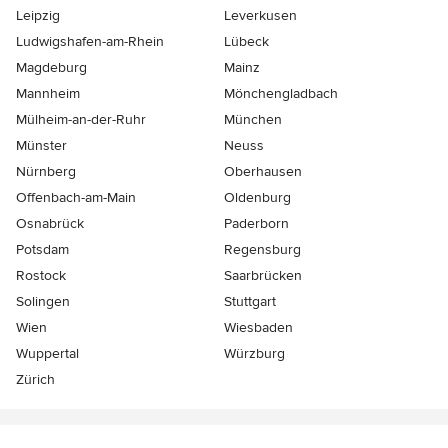
Leipzig
Leverkusen
Ludwigshafen-am-Rhein
Lübeck
Magdeburg
Mainz
Mannheim
Mönchen­gladbach
Mülheim-an-der-Ruhr
München
Münster
Neuss
Nürnberg
Oberhausen
Offenbach-am-Main
Oldenburg
Osnabrück
Paderborn
Potsdam
Regensburg
Rostock
Saarbrücken
Solingen
Stuttgart
Wien
Wiesbaden
Wuppertal
Würzburg
Zürich