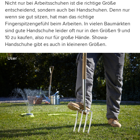
Nicht nur bei Arbeitsschuhen ist die richtige Größe
entscheidend, sondern auch bei Handschuhen. Denn nur
wenn sie gut sitzen, hat man das richtige
Fingerspitzengefühl beim Arbeiten. In vielen Baumärkten
sind gute Handschuhe leider oft nur in den Größen 9 und
10 zu kaufen, also nur für große Hände. Showa-
Handschuhe gibt es auch in kleineren Größen.
User