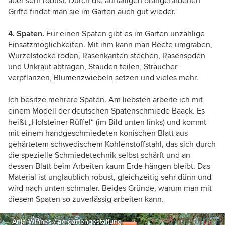
aber sehr robust. Durch die auffälligen orangefarbenen
Griffe findet man sie im Garten auch gut wieder.
4. Spaten.
Für einen Spaten gibt es im Garten unzählige
Einsatzmöglichkeiten. Mit ihm kann man Beete umgraben,
Wurzelstöcke roden, Rasenkanten stechen, Rasensoden
und Unkraut abtragen, Stauden teilen, Sträucher
verpflanzen,
Blumenzwiebeln
setzen und vieles mehr.
Ich besitze mehrere Spaten. Am liebsten arbeite ich mit
einem Modell der deutschen Spatenschmiede Baack. Es
heißt „Holsteiner Rüffel“ (im Bild unten links) und kommt
mit einem handgeschmiedeten konischen Blatt aus
gehärtetem schwedischem Kohlenstoffstahl, das sich durch
die spezielle Schmiedetechnik selbst schärft und an
dessen Blatt beim Arbeiten kaum Erde hängen bleibt. Das
Material ist unglaublich robust, gleichzeitig sehr dünn und
wird nach unten schmaler. Beides Gründe, warum man mit
diesem Spaten so zuverlässig arbeiten kann.
Anja Winnes / ao gartengestaltung