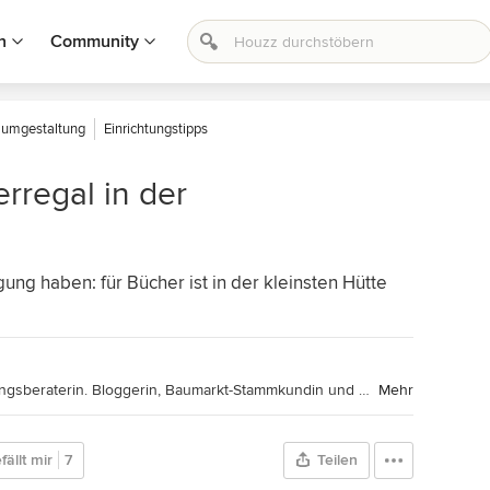
n
Community
umgestaltung
Einrichtungstipps
rregal in der
ng haben: für Bücher ist in der kleinsten Hütte
Houzz-Contributor. Kreative Einrichtungsberaterin. Bloggerin, Baumarkt-Stammkundin und DIY-Expertin. Mutter zweier Töchter und stolze Besitzerin eines sehr alten Wohnwagens mit Vorliebe für Schlichtes, Schönes und Skandinavien.
Mehr
fällt mir
7
Teilen